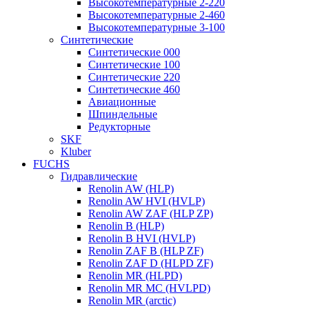
Высокотемпературные 2-220
Высокотемпературные 2-460
Высокотемпературные 3-100
Синтетические
Синтетические 000
Синтетические 100
Синтетические 220
Синтетические 460
Авиационные
Шпиндельные
Редукторные
SKF
Kluber
FUCHS
Гидравлические
Renolin AW (HLP)
Renolin AW HVI (HVLP)
Renolin AW ZAF (HLP ZP)
Renolin B (HLP)
Renolin B HVI (HVLP)
Renolin ZAF B (HLP ZF)
Renolin ZAF D (HLPD ZF)
Renolin MR (HLPD)
Renolin MR MC (HVLPD)
Renolin MR (arctic)