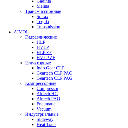
Gadinia
Melina
Трансмиссионные
Spirax
Tegula
Transmission
AIMOL
Гидравлические
HLP
HVLP
HLP ZF
HVLP ZF
Редукторные
Indo Gear CLP
Geartech CLP PAO
Geartech CLP PAG
Компрессорные
Compressor
Airtech HC
Airtech PAO
Pneumatic
Vacuum
Индустриальные
Slideway
Heat Trans