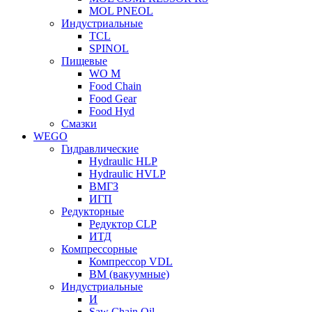
MOL PNEOL
Индустриальные
TCL
SPINOL
Пищевые
WO M
Food Chain
Food Gear
Food Hyd
Смазки
WEGO
Гидравлические
Hydraulic HLP
Hydraulic HVLP
ВМГЗ
ИГП
Редукторные
Редуктор CLP
ИТД
Компрессорные
Компрессор VDL
ВМ (вакуумные)
Индустриальные
И
Saw Chain Oil