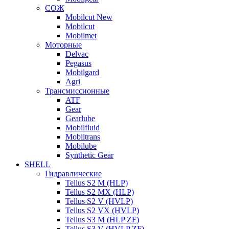
СОЖ
Mobilcut New
Mobilcut
Mobilmet
Моторные
Delvac
Pegasus
Mobilgard
Agri
Трансмиссионные
ATF
Gear
Gearlube
Mobilfluid
Mobiltrans
Mobilube
Synthetic Gear
SHELL
Гидравлические
Tellus S2 M (HLP)
Tellus S2 MХ (HLP)
Tellus S2 V (HVLP)
Tellus S2 VX (HVLP)
Tellus S3 M (HLP ZF)
Tellus S3 V (HVLP ZF)