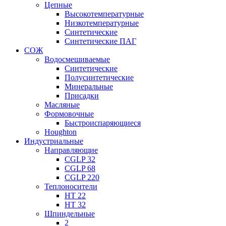
Цепные
Высокотемпературные
Низкотемпературные
Синтетические
Синтетические ПАГ
СОЖ
Водосмешиваемые
Синтетические
Полусинтетические
Минеральные
Присадки
Масляные
Формовочные
Быстроиспаряющиеся
Houghton
Индустриальные
Направляющие
CGLP 32
CGLP 68
CGLP 220
Теплоносители
HT 22
HT 32
Шпиндельные
2