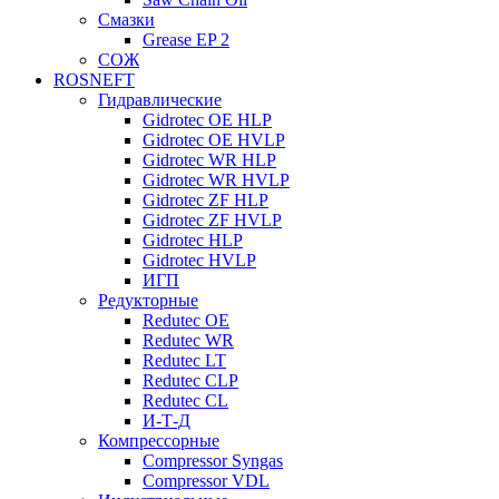
Смазки
Grease EP 2
СОЖ
ROSNEFT
Гидравлические
Gidrotec OE HLP
Gidrotec OE HVLP
Gidrotec WR HLP
Gidrotec WR HVLP
Gidrotec ZF HLP
Gidrotec ZF HVLP
Gidrotec HLP
Gidrotec HVLP
ИГП
Редукторные
Redutec OE
Redutec WR
Redutec LT
Redutec CLP
Redutec CL
И-Т-Д
Компрессорные
Compressor Syngas
Compressor VDL