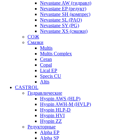
Nevastane AW (гидравл)
Nevastane EP (редукт)
Nevastane SH (компрес)
Nevastane SL (PAO)
Nevastane SY (PG)
Nevastane XS (смазки)
СОЖ
Смазки
Multis
Multis Complex
Ceran
Copal
Lical EP
Specis CU
Altis
CASTROL
Гидравлические
Hyspin AWS (HLP)
Hyspin AWH-M (HVLP)
Hyspin HLP-D
Hyspin HVI
Hyspin ZZ
Редукторные
Alpha EP
Alpha SP