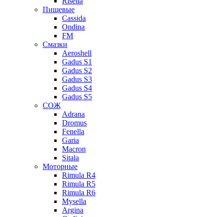
Risella
Пищевые
Cassida
Ondina
FM
Смазки
Aeroshell
Gadus S1
Gadus S2
Gadus S3
Gadus S4
Gadus S5
СОЖ
Adrana
Dromus
Fenella
Garia
Macron
Sitala
Моторные
Rimula R4
Rimula R5
Rimula R6
Mysella
Argina