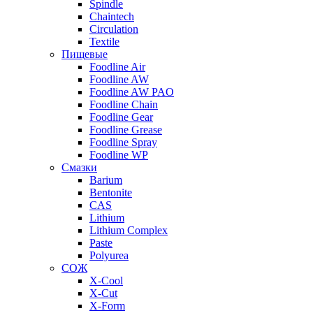
Spindle
Chaintech
Circulation
Textile
Пищевые
Foodline Air
Foodline AW
Foodline AW PAO
Foodline Chain
Foodline Gear
Foodline Grease
Foodline Spray
Foodline WP
Смазки
Barium
Bentonite
CAS
Lithium
Lithium Complex
Paste
Polyurea
СОЖ
X-Cool
X-Cut
X-Form