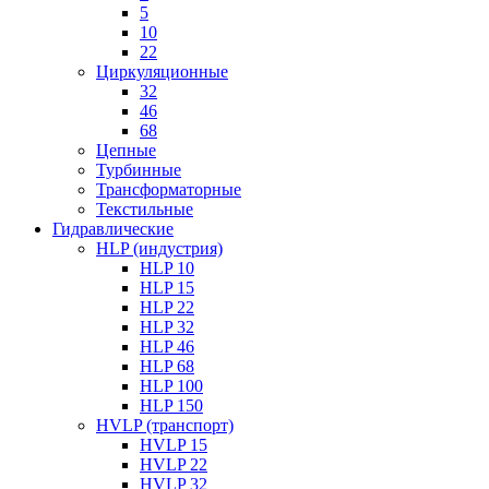
5
10
22
Циркуляционные
32
46
68
Цепные
Турбинные
Трансформаторные
Текстильные
Гидравлические
HLP (индустрия)
HLP 10
HLP 15
HLP 22
HLP 32
HLP 46
HLP 68
HLP 100
HLP 150
HVLP (транспорт)
HVLP 15
HVLP 22
HVLP 32