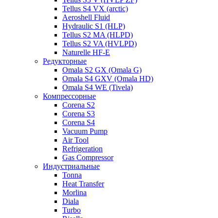
Tellus S4 VX (arctic)
Aeroshell Fluid
Hydraulic S1 (HLP)
Tellus S2 MA (HLPD)
Tellus S2 VA (HVLPD)
Naturelle HF-E
Редукторные
Omala S2 GX (Omala G)
Omala S4 GXV (Omala HD)
Omala S4 WE (Tivela)
Компрессорные
Corena S2
Corena S3
Corena S4
Vacuum Pump
Air Tool
Refrigeration
Gas Compressor
Индустриальные
Tonna
Heat Transfer
Morlina
Diala
Turbo