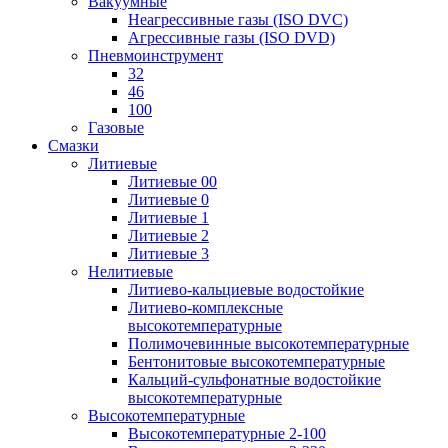
Вакуумные
Неагрессивные газы (ISO DVC)
Агрессивные газы (ISO DVD)
Пневмоинструмент
32
46
100
Газовые
Смазки
Литиевые
Литиевые 00
Литиевые 0
Литиевые 1
Литиевые 2
Литиевые 3
Нелитиевые
Литиево-кальциевые водостойкие
Литиево-комплексные
высокотемпературные
Полимочевинные высокотемпературные
Бентонитовые высокотемпературные
Кальций-сульфонатные водостойкие
высокотемпературные
Высокотемпературные
Высокотемпературные 2-100