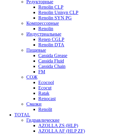
Редукторные
Renolin CLP
Renolin Unisyn CLP
Renolin SYN PG
Компрессорные
Renolin
Индустриальные
Renep CGLP
Renolin DTA
Пищевые
Cassida Grease
Cassida Fluid
Cassida Chain
FM
СОЖ
Ecocool
Ecocut
Ratak
Renocast
Смазки
Renolit
TOTAL
Гидравлические
AZOLLA ZS (HLP)
AZOLLA AF (HLP ZF)