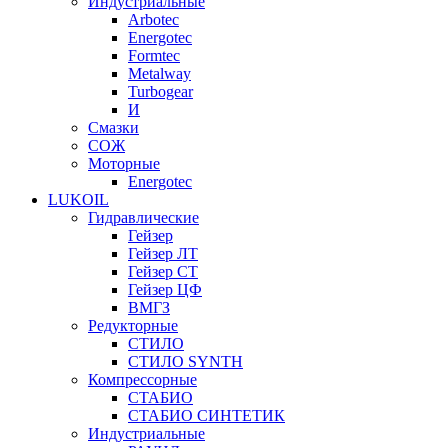
Индустриальные
Arbotec
Energotec
Formtec
Metalway
Turbogear
И
Смазки
СОЖ
Моторные
Energotec
LUKOIL
Гидравлические
Гейзер
Гейзер ЛТ
Гейзер СТ
Гейзер ЦФ
ВМГЗ
Редукторные
СТИЛО
СТИЛО SYNTH
Компрессорные
СТАБИО
СТАБИО СИНТЕТИК
Индустриальные