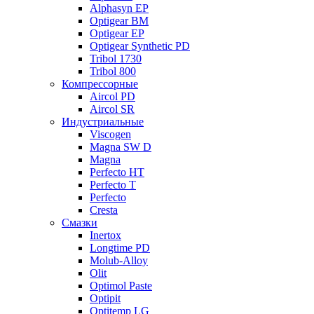
Alphasyn EP
Optigear BM
Optigear EP
Optigear Synthetic PD
Tribol 1730
Tribol 800
Компрессорные
Aircol PD
Aircol SR
Индустриальные
Viscogen
Magna SW D
Magna
Perfecto HT
Perfecto T
Perfecto
Cresta
Смазки
Inertox
Longtime PD
Molub-Alloy
Olit
Optimol Paste
Optipit
Optitemp LG