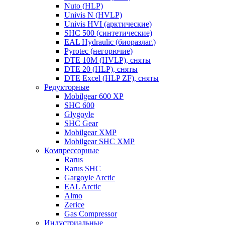
Nuto (HLP)
Univis N (HVLP)
Univis HVI (арктические)
SHC 500 (синтетические)
EAL Hydraulic (биоразлаг.)
Pyrotec (негорючие)
DTE 10M (HVLP), сняты
DTE 20 (HLP), сняты
DTE Excel (HLP ZF), сняты
Редукторные
Mobilgear 600 XP
SHC 600
Glygoyle
SHC Gear
Mobilgear XMP
Mobilgear SHC XMP
Компрессорные
Rarus
Rarus SHC
Gargoyle Arctic
EAL Arctic
Almo
Zerice
Gas Compressor
Индустриальные