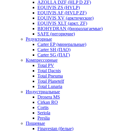
AZOLLA DZF (HLP D ZF)
EQUIVIS ZS (HVLP)
EQUIVIS AF (HVLP ZF)
EQUIVIS XV (арктические)
EQUIVIS XLT (аркт. ZF)
BIOHYDRAN (биоразлагаемые)
SAFE (негорючие)
Редукторные
Carter EP (минеральные)
Carter SH (ПАО)
Carter SG (ПАГ)
Компрессорные
Total PV
Total Dacnis
Total Pneuma
Total Planetelf
Total Lunaria
Индустриальные
Drosera MS
Cirkan RO
Cortis
Seriola
Preslia
Пищевые
Finavestan (белые)