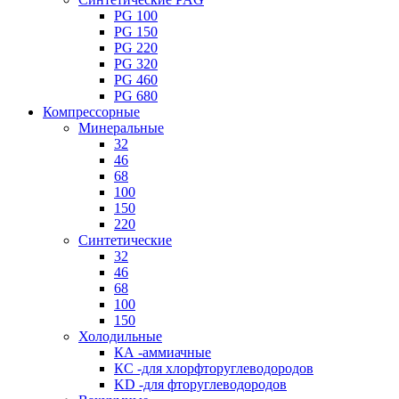
PG 100
PG 150
PG 220
PG 320
PG 460
PG 680
Компрессорные
Минеральные
32
46
68
100
150
220
Синтетические
32
46
68
100
150
Холодильные
КА -аммиачные
КС -для хлорфторуглеводородов
KD -для фторуглеводородов