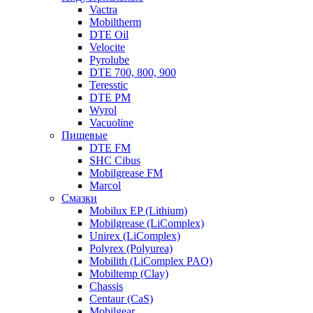
Vactra
Mobiltherm
DTE Oil
Velocite
Pyrolube
DTE 700, 800, 900
Teresstic
DTE PM
Wyrol
Vacuoline
Пищевые
DTE FM
SHC Cibus
Mobilgrease FM
Marcol
Смазки
Mobilux EP (Lithium)
Mobilgrease (LiComplex)
Unirex (LiComplex)
Polyrex (Polyurea)
Mobilith (LiComplex PAO)
Mobiltemp (Clay)
Chassis
Centaur (CaS)
Mobilgear