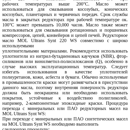
рабочих температурах выше 200°C. Масло может
использоваться для смазывания косозубых, конических
косозубых, планетарных и червячных передач. Срок службы
масла в закрытых редукторах при рабочей температуре ок.
100°C может превышать 10,000 часов. Масло также может
использоваться для смазывания ротационных и поршневых
компрессоров, цепей, конвейеров и цепей печей. Редукторное
масло MOL Ultrans Synt 220 WS совместимо с широко
используемыми
уплотнительными материалами. Рекомендуется использовать
уплотнители из нитрил-бутадиеновых каучуков (NBR), фтор-
силиконов или винилметил-полисилоксанов (Q), особенно в
случае высоких эксплуатационных температур. Следует
избегать использования в качестве уплотнителей
полиуретанов, кожи, асбеста и бумаги. Обычно используемые
в промышленности краски могут размягчаться в присутствии
данного масла, поэтому внутренняя поверхность редуктора
должна быть неокрашена или необходимо использовать
покрытия, устойчивые к воздействию полигликолей,
например, 2-компонентные эпоксидные краски. Процедура
перехода с минеральных или ПАО редукторных масел на
MOL Ultrans Synt WS:
При переходе с минеральных или ПАО синтетических масел
на MOL Ultrans Synt WS необходимо выполнить
следующую процедуру: