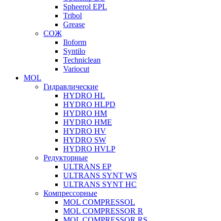
Spheerol EPL
Tribol
Grease
СОЖ
Iloform
Syntilo
Techniclean
Variocut
MOL
Гидравлические
HYDRO HL
HYDRO HLPD
HYDRO HM
HYDRO HME
HYDRO HV
HYDRO SW
HYDRO HVLP
Редукторные
ULTRANS EP
ULTRANS SYNT WS
ULTRANS SYNT HC
Компрессорные
MOL COMPRESSOL
MOL COMPRESSOR R
MOL COMPRESSOR RS