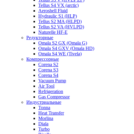
Tellus S4 VX (arctic)
Aeroshell Fluid
Hydraulic S1 (HLP)
Tellus S2 MA (HLPD)
Tellus S2 VA (HVLPD)
Naturelle HF-E
Редукторные
Omala S2 GX (Omala G)
Omala S4 GXV (Omala HD)
Omala S4 WE (Tivela)
Компрессорные
Corena S2
Corena S3
Corena S4
Vacuum Pump
Air Tool
Refrigeration
Gas Compressor
Индустриальные
Tonna
Heat Transfer
Morlina
Diala
Turbo