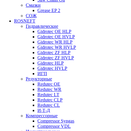
Смазки
Grease EP 2
СОЖ
ROSNEFT
Гидравлические
Gidrotec OE HLP
Gidrotec OE HVLP
Gidrotec WR HLP
Gidrotec WR HVLP
Gidrotec ZF HLP
Gidrotec ZF HVLP
Gidrotec HLP
Gidrotec HVLP
ИГП
Редукторные
Redutec OE
Redutec WR
Redutec LT
Redutec CLP
Redutec CL
И-Т-Д
Компрессорные
Compressor Syngas
Compressor VDL