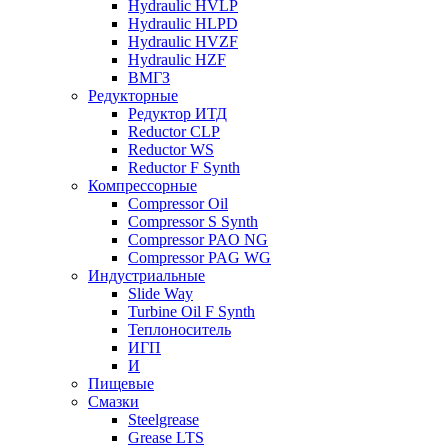
Hydraulic HVLP
Hydraulic HLPD
Hydraulic HVZF
Hydraulic HZF
ВМГЗ
Редукторные
Редуктор ИТД
Reductor CLP
Reductor WS
Reductor F Synth
Компрессорные
Compressor Oil
Compressor S Synth
Compressor PAO NG
Compressor PAG WG
Индустриальные
Slide Way
Turbine Oil F Synth
Теплоноситель
ИГП
И
Пищевые
Смазки
Steelgrease
Grease LTS