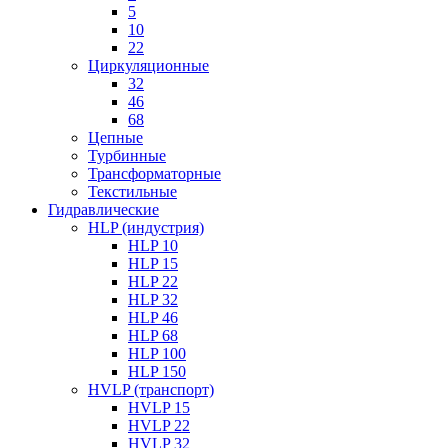
5
10
22
Циркуляционные
32
46
68
Цепные
Турбинные
Трансформаторные
Текстильные
Гидравлические
HLP (индустрия)
HLP 10
HLP 15
HLP 22
HLP 32
HLP 46
HLP 68
HLP 100
HLP 150
HVLP (транспорт)
HVLP 15
HVLP 22
HVLP 32