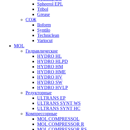
Spheerol EPL
Tribol
Grease
СОЖ
Iloform
Syntilo
Techniclean
Variocut
MOL
Гидравлические
HYDRO HL
HYDRO HLPD
HYDRO HM
HYDRO HME
HYDRO HV
HYDRO SW
HYDRO HVLP
Редукторные
ULTRANS EP
ULTRANS SYNT WS
ULTRANS SYNT HC
Компрессорные
MOL COMPRESSOL
MOL COMPRESSOR R
MOL COMPRESSOR RS