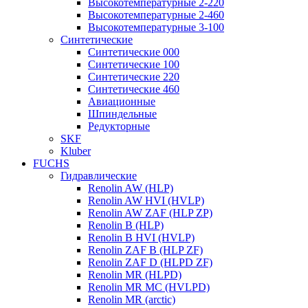
Высокотемпературные 2-220
Высокотемпературные 2-460
Высокотемпературные 3-100
Синтетические
Синтетические 000
Синтетические 100
Синтетические 220
Синтетические 460
Авиационные
Шпиндельные
Редукторные
SKF
Kluber
FUCHS
Гидравлические
Renolin AW (HLP)
Renolin AW HVI (HVLP)
Renolin AW ZAF (HLP ZP)
Renolin B (HLP)
Renolin B HVI (HVLP)
Renolin ZAF B (HLP ZF)
Renolin ZAF D (HLPD ZF)
Renolin MR (HLPD)
Renolin MR MC (HVLPD)
Renolin MR (arctic)