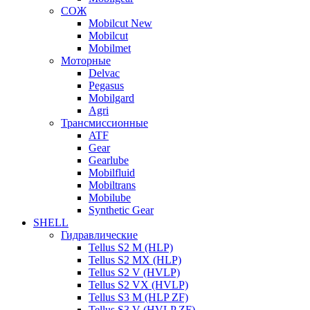
СОЖ
Mobilcut New
Mobilcut
Mobilmet
Моторные
Delvac
Pegasus
Mobilgard
Agri
Трансмиссионные
ATF
Gear
Gearlube
Mobilfluid
Mobiltrans
Mobilube
Synthetic Gear
SHELL
Гидравлические
Tellus S2 M (HLP)
Tellus S2 MХ (HLP)
Tellus S2 V (HVLP)
Tellus S2 VX (HVLP)
Tellus S3 M (HLP ZF)
Tellus S3 V (HVLP ZF)