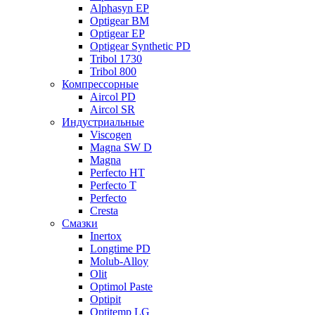
Alphasyn EP
Optigear BM
Optigear EP
Optigear Synthetic PD
Tribol 1730
Tribol 800
Компрессорные
Aircol PD
Aircol SR
Индустриальные
Viscogen
Magna SW D
Magna
Perfecto HT
Perfecto T
Perfecto
Cresta
Смазки
Inertox
Longtime PD
Molub-Alloy
Olit
Optimol Paste
Optipit
Optitemp LG