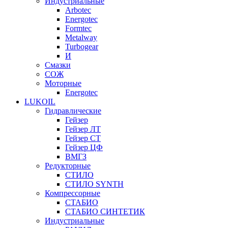
Индустриальные
Arbotec
Energotec
Formtec
Metalway
Turbogear
И
Смазки
СОЖ
Моторные
Energotec
LUKOIL
Гидравлические
Гейзер
Гейзер ЛТ
Гейзер СТ
Гейзер ЦФ
ВМГЗ
Редукторные
СТИЛО
СТИЛО SYNTH
Компрессорные
СТАБИО
СТАБИО СИНТЕТИК
Индустриальные