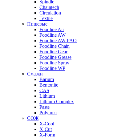
Spindle
Chaintech
Circulation
Textile
Пищевые
Foodline Air
Foodline AW
Foodline AW PAO
Foodline Chain
Foodline Gear
Foodline Grease
Foodline Spray
Foodline WP
Смазки
Barium
Bentonite
CAS
Lithium
Lithium Complex
Paste
Polyurea
СОЖ
X-Cool
X-Cut
X-Form