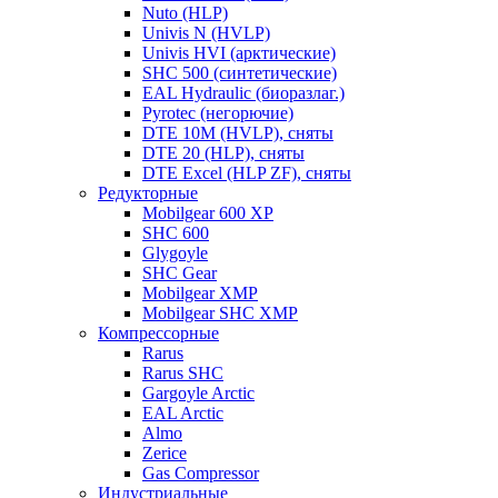
Nuto (HLP)
Univis N (HVLP)
Univis HVI (арктические)
SHC 500 (синтетические)
EAL Hydraulic (биоразлаг.)
Pyrotec (негорючие)
DTE 10M (HVLP), сняты
DTE 20 (HLP), сняты
DTE Excel (HLP ZF), сняты
Редукторные
Mobilgear 600 XP
SHC 600
Glygoyle
SHC Gear
Mobilgear XMP
Mobilgear SHC XMP
Компрессорные
Rarus
Rarus SHC
Gargoyle Arctic
EAL Arctic
Almo
Zerice
Gas Compressor
Индустриальные