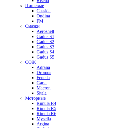
Risella
Пищевые
Cassida
Ondina
FM
Смазки
Aeroshell
Gadus S1
Gadus S2
Gadus S3
Gadus S4
Gadus S5
СОЖ
Adrana
Dromus
Fenella
Garia
Macron
Sitala
Моторные
Rimula R4
Rimula R5
Rimula R6
Mysella
Argina