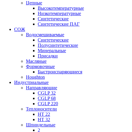
Цепные
Высокотемпературные
Низкотемпературные
Синтетические
Синтетические ПАГ
СОЖ
Водосмешиваемые
Синтетические
Полусинтетические
Минеральные
Присадки
Масляные
Формовочные
Быстроиспаряющиеся
Houghton
Индустриальные
Направляющие
CGLP 32
CGLP 68
CGLP 220
Теплоносители
HT 22
HT 32
Шпиндельные
2