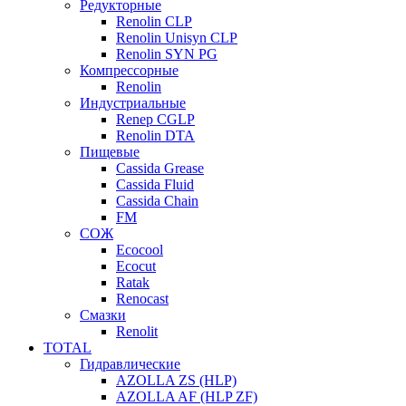
Редукторные
Renolin CLP
Renolin Unisyn CLP
Renolin SYN PG
Компрессорные
Renolin
Индустриальные
Renep CGLP
Renolin DTA
Пищевые
Cassida Grease
Cassida Fluid
Cassida Chain
FM
СОЖ
Ecocool
Ecocut
Ratak
Renocast
Смазки
Renolit
TOTAL
Гидравлические
AZOLLA ZS (HLP)
AZOLLA AF (HLP ZF)