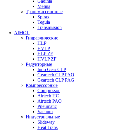
Gadinia
Melina
Трансмиссионные
Spirax
Tegula
Transmission
AIMOL
Гидравлические
HLP
HVLP
HLP ZF
HVLP ZF
Редукторные
Indo Gear CLP
Geartech CLP PAO
Geartech CLP PAG
Компрессорные
Compressor
Airtech HC
Airtech PAO
Pneumatic
Vacuum
Индустриальные
Slideway
Heat Trans