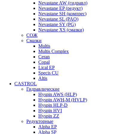
Nevastane AW (гидравл)
Nevastane EP (редукт)
Nevastane SH (компрес)
Nevastane SL (PAO)
Nevastane SY (PG)
Nevastane XS (смазки)
СОЖ
Смазки
Multis
Multis Complex
Ceran
Copal
Lical EP
Specis CU
Altis
CASTROL
Гидравлические
Hyspin AWS (HLP)
Hyspin AWH-M (HVLP)
Hyspin HLP-D
Hyspin HVI
Hyspin ZZ
Редукторные
Alpha EP
Alpha SP