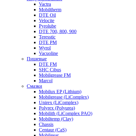
Vactra
Mobiltherm
DTE Oil
Velocite
Pyrolube
DTE 700, 800, 900
Teresstic
DTE PM
Wyrol
Vacuoline
Пищевые
DTE FM
SHC Cibus
Mobilgrease FM
Marcol
Смазки
Mobilux EP (Lithium)
Mobilgrease (LiComplex)
Unirex (LiComplex)
Polyrex (Polyurea)
Mobilith (LiComplex PAO)
Mobiltemp (Clay)
Chassis
Centaur (CaS)
Mobilgear