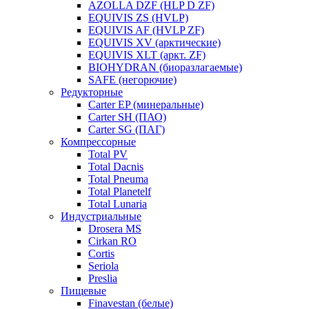
AZOLLA DZF (HLP D ZF)
EQUIVIS ZS (HVLP)
EQUIVIS AF (HVLP ZF)
EQUIVIS XV (арктические)
EQUIVIS XLT (аркт. ZF)
BIOHYDRAN (биоразлагаемые)
SAFE (негорючие)
Редукторные
Carter EP (минеральные)
Carter SH (ПАО)
Carter SG (ПАГ)
Компрессорные
Total PV
Total Dacnis
Total Pneuma
Total Planetelf
Total Lunaria
Индустриальные
Drosera MS
Cirkan RO
Cortis
Seriola
Preslia
Пищевые
Finavestan (белые)