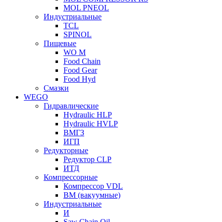
MOL PNEOL
Индустриальные
TCL
SPINOL
Пищевые
WO M
Food Chain
Food Gear
Food Hyd
Смазки
WEGO
Гидравлические
Hydraulic HLP
Hydraulic HVLP
ВМГЗ
ИГП
Редукторные
Редуктор CLP
ИТД
Компрессорные
Компрессор VDL
ВМ (вакуумные)
Индустриальные
И
Saw Chain Oil