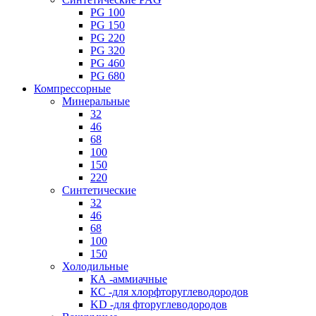
PG 100
PG 150
PG 220
PG 320
PG 460
PG 680
Компрессорные
Минеральные
32
46
68
100
150
220
Синтетические
32
46
68
100
150
Холодильные
КА -аммиачные
КС -для хлорфторуглеводородов
KD -для фторуглеводородов