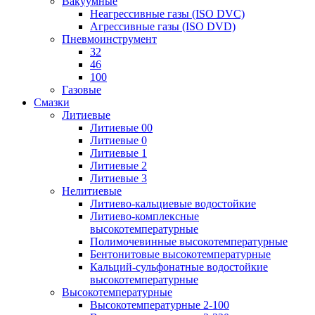
Вакуумные
Неагрессивные газы (ISO DVC)
Агрессивные газы (ISO DVD)
Пневмоинструмент
32
46
100
Газовые
Смазки
Литиевые
Литиевые 00
Литиевые 0
Литиевые 1
Литиевые 2
Литиевые 3
Нелитиевые
Литиево-кальциевые водостойкие
Литиево-комплексные
высокотемпературные
Полимочевинные высокотемпературные
Бентонитовые высокотемпературные
Кальций-сульфонатные водостойкие
высокотемпературные
Высокотемпературные
Высокотемпературные 2-100