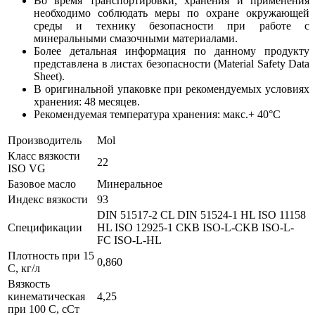
Во время транспортировки, хранения и применения
необходимо соблюдать меры по охране окружающей
среды и технику безопасности при работе с
минеральными смазочными материалами.
Более детальная информация по данному продукту
представлена в листах безопасности (Material Safety Data
Sheet).
В оригинальной упаковке при рекомендуемых условиях
хранения: 48 месяцев.
Рекомендуемая температура хранения: макс.+ 40°C
Производитель
Mol
Класс вязкости
22
ISO VG
Базовое масло
Минеральное
Индекс вязкости
93
DIN 51517-2 CL
DIN 51524-1 HL
ISO 11158
Спецификации
HL
ISO 12925-1 CKB
ISO-L-CKB
ISO-L-
FC
ISO-L-HL
Плотность при 15
0,860
С, кг/л
Вязкость
кинематическая
4,25
при 100 С, сСт