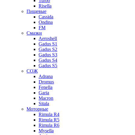
Turbo
Risella
Пищевые
Cassida
Ondina
FM
Смазки
Aeroshell
Gadus S1
Gadus S2
Gadus S3
Gadus S4
Gadus S5
СОЖ
Adrana
Dromus
Fenella
Garia
Macron
Sitala
Моторные
Rimula R4
Rimula R5
Rimula R6
Mysella