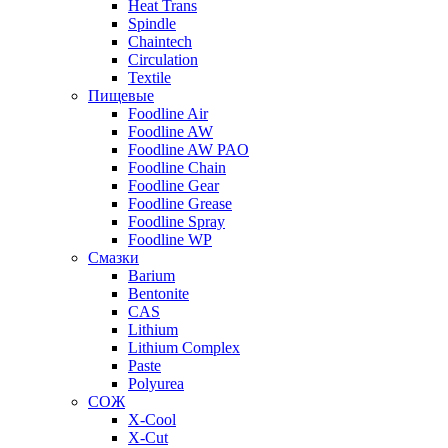
Heat Trans
Spindle
Chaintech
Circulation
Textile
Пищевые
Foodline Air
Foodline AW
Foodline AW PAO
Foodline Chain
Foodline Gear
Foodline Grease
Foodline Spray
Foodline WP
Смазки
Barium
Bentonite
CAS
Lithium
Lithium Complex
Paste
Polyurea
СОЖ
X-Cool
X-Cut