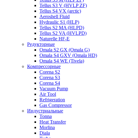
Tellus S3 V (HVLP ZF)
Tellus S4 VX (arctic)
Aeroshell Fluid
Hydraulic S1 (HLP)
Tellus S2 MA (HLPD)
Tellus S2 VA (HVLPD)
Naturelle HF-E
Редукторные
Omala S2 GX (Omala G)
Omala S4 GXV (Omala HD)
Omala S4 WE (Tivela)
Компрессорные
Corena S2
Corena S3
Corena S4
Vacuum Pump
Air Tool
Refrigeration
Gas Compressor
Индустриальные
Tonna
Heat Transfer
Morlina
Diala