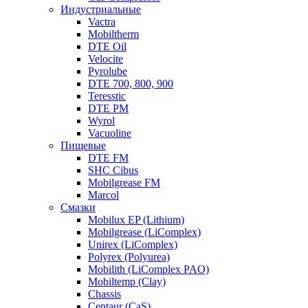
Индустриальные
Vactra
Mobiltherm
DTE Oil
Velocite
Pyrolube
DTE 700, 800, 900
Teresstic
DTE PM
Wyrol
Vacuoline
Пищевые
DTE FM
SHC Cibus
Mobilgrease FM
Marcol
Смазки
Mobilux EP (Lithium)
Mobilgrease (LiComplex)
Unirex (LiComplex)
Polyrex (Polyurea)
Mobilith (LiComplex PAO)
Mobiltemp (Clay)
Chassis
Centaur (CaS)