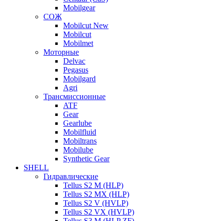
Mobilgear
СОЖ
Mobilcut New
Mobilcut
Mobilmet
Моторные
Delvac
Pegasus
Mobilgard
Agri
Трансмиссионные
ATF
Gear
Gearlube
Mobilfluid
Mobiltrans
Mobilube
Synthetic Gear
SHELL
Гидравлические
Tellus S2 M (HLP)
Tellus S2 MХ (HLP)
Tellus S2 V (HVLP)
Tellus S2 VX (HVLP)
Tellus S3 M (HLP ZF)