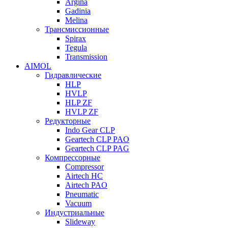
Argina
Gadinia
Melina
Трансмиссионные
Spirax
Tegula
Transmission
AIMOL
Гидравлические
HLP
HVLP
HLP ZF
HVLP ZF
Редукторные
Indo Gear CLP
Geartech CLP PAO
Geartech CLP PAG
Компрессорные
Compressor
Airtech HC
Airtech PAO
Pneumatic
Vacuum
Индустриальные
Slideway