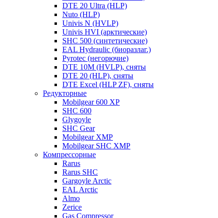
DTE 20 Ultra (HLP)
Nuto (HLP)
Univis N (HVLP)
Univis HVI (арктические)
SHC 500 (синтетические)
EAL Hydraulic (биоразлаг.)
Pyrotec (негорючие)
DTE 10M (HVLP), сняты
DTE 20 (HLP), сняты
DTE Excel (HLP ZF), сняты
Редукторные
Mobilgear 600 XP
SHC 600
Glygoyle
SHC Gear
Mobilgear XMP
Mobilgear SHC XMP
Компрессорные
Rarus
Rarus SHC
Gargoyle Arctic
EAL Arctic
Almo
Zerice
Gas Compressor