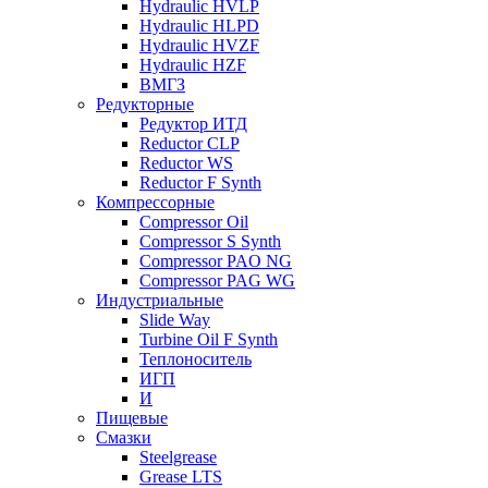
Hydraulic HVLP
Hydraulic HLPD
Hydraulic HVZF
Hydraulic HZF
ВМГЗ
Редукторные
Редуктор ИТД
Reductor CLP
Reductor WS
Reductor F Synth
Компрессорные
Compressor Oil
Compressor S Synth
Compressor PAO NG
Compressor PAG WG
Индустриальные
Slide Way
Turbine Oil F Synth
Теплоноситель
ИГП
И
Пищевые
Смазки
Steelgrease
Grease LTS