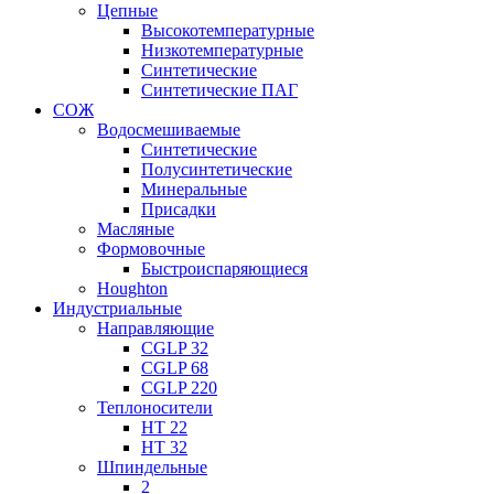
Цепные
Высокотемпературные
Низкотемпературные
Синтетические
Синтетические ПАГ
СОЖ
Водосмешиваемые
Синтетические
Полусинтетические
Минеральные
Присадки
Масляные
Формовочные
Быстроиспаряющиеся
Houghton
Индустриальные
Направляющие
CGLP 32
CGLP 68
CGLP 220
Теплоносители
HT 22
HT 32
Шпиндельные
2