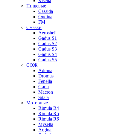
Risella
Пищевые
Cassida
Ondina
FM
Смазки
Aeroshell
Gadus S1
Gadus S2
Gadus S3
Gadus S4
Gadus S5
СОЖ
Adrana
Dromus
Fenella
Garia
Macron
Sitala
Моторные
Rimula R4
Rimula R5
Rimula R6
Mysella
Argina