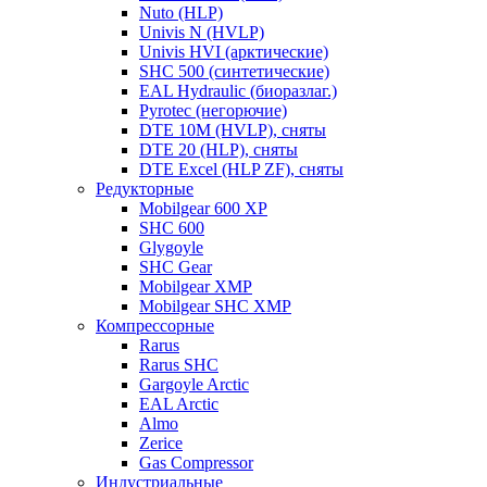
Nuto (HLP)
Univis N (HVLP)
Univis HVI (арктические)
SHC 500 (синтетические)
EAL Hydraulic (биоразлаг.)
Pyrotec (негорючие)
DTE 10M (HVLP), сняты
DTE 20 (HLP), сняты
DTE Excel (HLP ZF), сняты
Редукторные
Mobilgear 600 XP
SHC 600
Glygoyle
SHC Gear
Mobilgear XMP
Mobilgear SHC XMP
Компрессорные
Rarus
Rarus SHC
Gargoyle Arctic
EAL Arctic
Almo
Zerice
Gas Compressor
Индустриальные