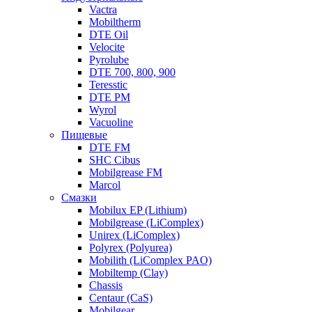
Vactra
Mobiltherm
DTE Oil
Velocite
Pyrolube
DTE 700, 800, 900
Teresstic
DTE PM
Wyrol
Vacuoline
Пищевые
DTE FM
SHC Cibus
Mobilgrease FM
Marcol
Смазки
Mobilux EP (Lithium)
Mobilgrease (LiComplex)
Unirex (LiComplex)
Polyrex (Polyurea)
Mobilith (LiComplex PAO)
Mobiltemp (Clay)
Chassis
Centaur (CaS)
Mobilgear