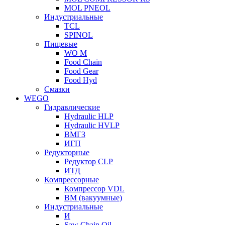
MOL PNEOL
Индустриальные
TCL
SPINOL
Пищевые
WO M
Food Chain
Food Gear
Food Hyd
Смазки
WEGO
Гидравлические
Hydraulic HLP
Hydraulic HVLP
ВМГЗ
ИГП
Редукторные
Редуктор CLP
ИТД
Компрессорные
Компрессор VDL
ВМ (вакуумные)
Индустриальные
И
Saw Chain Oil