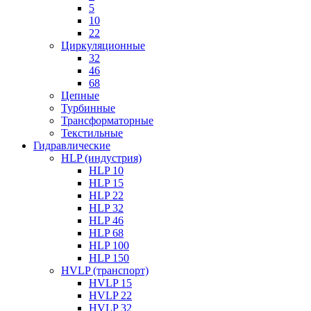
5
10
22
Циркуляционные
32
46
68
Цепные
Турбинные
Трансформаторные
Текстильные
Гидравлические
HLP (индустрия)
HLP 10
HLP 15
HLP 22
HLP 32
HLP 46
HLP 68
HLP 100
HLP 150
HVLP (транспорт)
HVLP 15
HVLP 22
HVLP 32