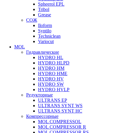
Spheerol EPL
Tribol
Grease
СОЖ
Iloform
Syntilo
Techniclean
Variocut
MOL
Гидравлические
HYDRO HL
HYDRO HLPD
HYDRO HM
HYDRO HME
HYDRO HV
HYDRO SW
HYDRO HVLP
Редукторные
ULTRANS EP
ULTRANS SYNT WS
ULTRANS SYNT HC
Компрессорные
MOL COMPRESSOL
MOL COMPRESSOR R
MOL COMPRESSOR RS