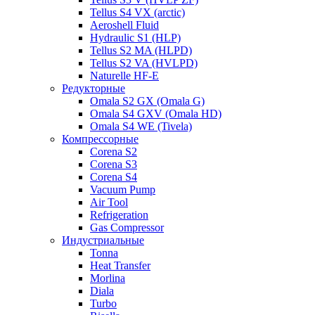
Tellus S4 VX (arctic)
Aeroshell Fluid
Hydraulic S1 (HLP)
Tellus S2 MA (HLPD)
Tellus S2 VA (HVLPD)
Naturelle HF-E
Редукторные
Omala S2 GX (Omala G)
Omala S4 GXV (Omala HD)
Omala S4 WE (Tivela)
Компрессорные
Corena S2
Corena S3
Corena S4
Vacuum Pump
Air Tool
Refrigeration
Gas Compressor
Индустриальные
Tonna
Heat Transfer
Morlina
Diala
Turbo