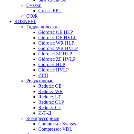
Смазки
Grease EP 2
СОЖ
ROSNEFT
Гидравлические
Gidrotec OE HLP
Gidrotec OE HVLP
Gidrotec WR HLP
Gidrotec WR HVLP
Gidrotec ZF HLP
Gidrotec ZF HVLP
Gidrotec HLP
Gidrotec HVLP
ИГП
Редукторные
Redutec OE
Redutec WR
Redutec LT
Redutec CLP
Redutec CL
И-Т-Д
Компрессорные
Compressor Syngas
Compressor VDL