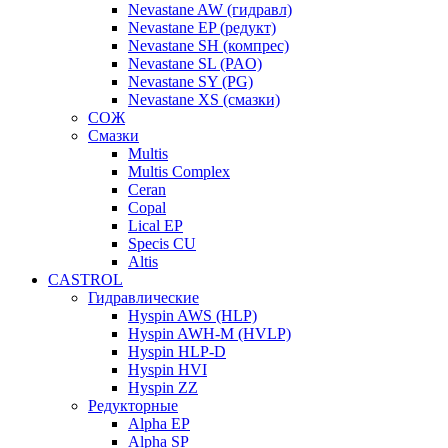
Nevastane AW (гидравл)
Nevastane EP (редукт)
Nevastane SH (компрес)
Nevastane SL (PAO)
Nevastane SY (PG)
Nevastane XS (смазки)
СОЖ
Смазки
Multis
Multis Complex
Ceran
Copal
Lical EP
Specis CU
Altis
CASTROL
Гидравлические
Hyspin AWS (HLP)
Hyspin AWH-M (HVLP)
Hyspin HLP-D
Hyspin HVI
Hyspin ZZ
Редукторные
Alpha EP
Alpha SP