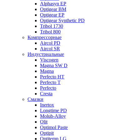
Alphasyn EP
Optigear BM
Optigear EP
Optigear Synthetic PD
Tribol 1730
Tribol 800
Компрессорные
Aircol PD
Aircol SR
Индустриальные
Viscogen
Magna SW D
Magna
Perfecto HT
Perfecto T
Perfecto
Cresta
Смазки
Inertox
Longtime PD
Molub-Alloy
Olit
Optimol Paste
Optipit
Optitemp LG