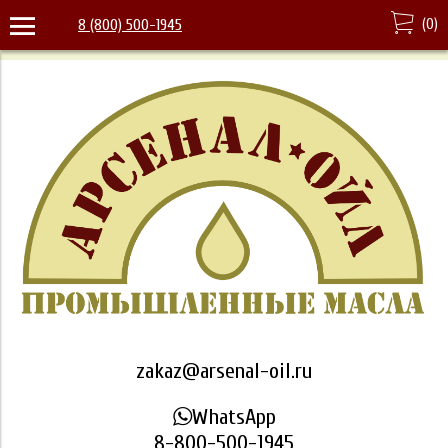
(
0
)
8 (800) 500-1945
zakaz@arsenal-oil.ru
WhatsApp
8-800-500-1945