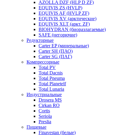
AZOLLA DZF (HLP D ZF)
EQUIVIS ZS (HVLP)
EQUIVIS AF (HVLP ZF)
EQUIVIS XV (арктические)
EQUIVIS XLT (аркт. ZF)
BIOHYDRAN (биоразлагаемые)
SAFE (негорючие)
Редукторные
Carter EP (минеральные)
Carter SH (ПАО)
Carter SG (ПАГ)
Компрессорные
Total PV
Total Dacnis
Total Pneuma
Total Planetelf
Total Lunaria
Индустриальные
Drosera MS
Cirkan RO
Cortis
Seriola
Preslia
Пищевые
Finavestan (белые)