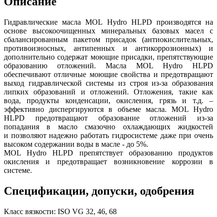
Описание
Гидравлические масла MOL Hydro HLPD производятся на
основе высокоочищенных минеральных базовых масел с
сбалансированным пакетом присадок (антиокислительных,
противоизносных, антипенных и антикоррозионных) и
дополнительно содержат моющие присадки, препятствующие
образованию отложений. Масла MOL Hydro HLPD
обеспечивают отличные моющие свойства и предотвращают
выход гидравлической системы из строя из-за образования
липких образований и отложений. Отложения, такие как
вода, продукты конденсации, окисления, грязь и т.д. –
эффективно диспергируются в объеме масла. MOL Hydro
HLPD предотвращают образование отложений из-за
попадания в масло смазочно охлаждающих жидкостей
и позволяют надежно работать гидросистеме даже при очень
высоком содержании воды в масле - до 5%.
MOL Hydro HLPD препятствует образованию продуктов
окисления и предотвращает возникновение коррозии в
системе.
Спецификации, допуски, одобрения
Класс вязкости: ISO VG 32, 46, 68