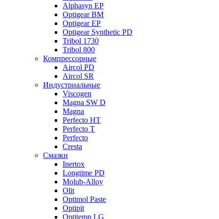
Alphasyn EP
Optigear BM
Optigear EP
Optigear Synthetic PD
Tribol 1730
Tribol 800
Компрессорные
Aircol PD
Aircol SR
Индустриальные
Viscogen
Magna SW D
Magna
Perfecto HT
Perfecto T
Perfecto
Cresta
Смазки
Inertox
Longtime PD
Molub-Alloy
Olit
Optimol Paste
Optipit
Optitemp LG