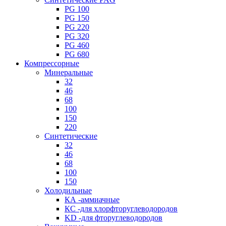
PG 100
PG 150
PG 220
PG 320
PG 460
PG 680
Компрессорные
Минеральные
32
46
68
100
150
220
Синтетические
32
46
68
100
150
Холодильные
КА -аммиачные
КС -для хлорфторуглеводородов
KD -для фторуглеводородов