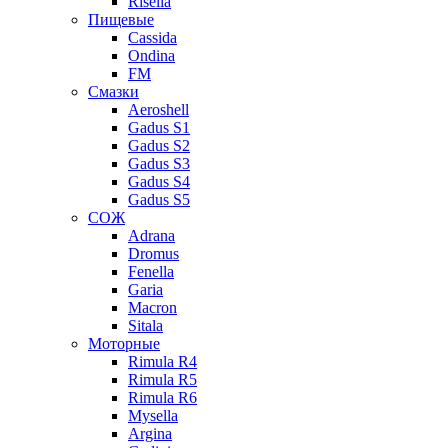
Risella
Пищевые
Cassida
Ondina
FM
Смазки
Aeroshell
Gadus S1
Gadus S2
Gadus S3
Gadus S4
Gadus S5
СОЖ
Adrana
Dromus
Fenella
Garia
Macron
Sitala
Моторные
Rimula R4
Rimula R5
Rimula R6
Mysella
Argina