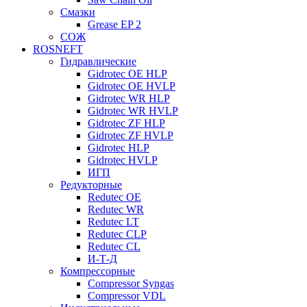
Смазки
Grease EP 2
СОЖ
ROSNEFT
Гидравлические
Gidrotec OE HLP
Gidrotec OE HVLP
Gidrotec WR HLP
Gidrotec WR HVLP
Gidrotec ZF HLP
Gidrotec ZF HVLP
Gidrotec HLP
Gidrotec HVLP
ИГП
Редукторные
Redutec OE
Redutec WR
Redutec LT
Redutec CLP
Redutec CL
И-Т-Д
Компрессорные
Compressor Syngas
Compressor VDL