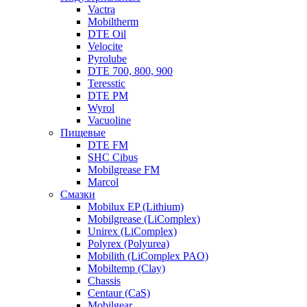
Vactra
Mobiltherm
DTE Oil
Velocite
Pyrolube
DTE 700, 800, 900
Teresstic
DTE PM
Wyrol
Vacuoline
Пищевые
DTE FM
SHC Cibus
Mobilgrease FM
Marcol
Смазки
Mobilux EP (Lithium)
Mobilgrease (LiComplex)
Unirex (LiComplex)
Polyrex (Polyurea)
Mobilith (LiComplex PAO)
Mobiltemp (Clay)
Chassis
Centaur (CaS)
Mobilgear