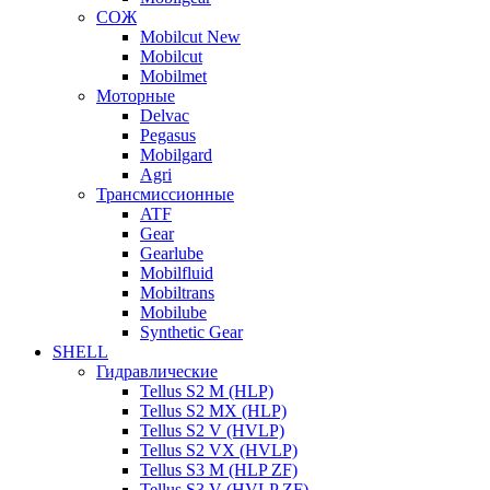
СОЖ
Mobilcut New
Mobilcut
Mobilmet
Моторные
Delvac
Pegasus
Mobilgard
Agri
Трансмиссионные
ATF
Gear
Gearlube
Mobilfluid
Mobiltrans
Mobilube
Synthetic Gear
SHELL
Гидравлические
Tellus S2 M (HLP)
Tellus S2 MХ (HLP)
Tellus S2 V (HVLP)
Tellus S2 VX (HVLP)
Tellus S3 M (HLP ZF)
Tellus S3 V (HVLP ZF)