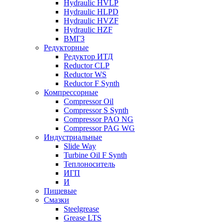
Hydraulic HVLP
Hydraulic HLPD
Hydraulic HVZF
Hydraulic HZF
ВМГЗ
Редукторные
Редуктор ИТД
Reductor CLP
Reductor WS
Reductor F Synth
Компрессорные
Compressor Oil
Compressor S Synth
Compressor PAO NG
Compressor PAG WG
Индустриальные
Slide Way
Turbine Oil F Synth
Теплоноситель
ИГП
И
Пищевые
Смазки
Steelgrease
Grease LTS