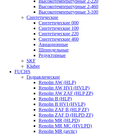
Высокотемпературные 2-220
Высокотемпературные 2-460
Высокотемпературные 3-100
Синтетические
Синтетические 000
Синтетические 100
Синтетические 220
Синтетические 460
Авиационные
Шпиндельные
Редукторные
SKF
Kluber
FUCHS
Гидравлические
Renolin AW (HLP)
Renolin AW HVI (HVLP)
Renolin AW ZAF (HLP ZP)
Renolin B (HLP)
Renolin B HVI (HVLP)
Renolin ZAF B (HLP ZF)
Renolin ZAF D (HLPD ZF)
Renolin MR (HLPD)
Renolin MR MC (HVLPD)
Renolin MR (arctic)