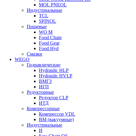
MOL PNEOL
Индустриальные
TCL
SPINOL
Пищевые
WO M
Food Chain
Food Gear
Food Hyd
Смазки
WEGO
Гидравлические
Hydraulic HLP
Hydraulic HVLP
ВМГЗ
ИГП
Редукторные
Редуктор CLP
ИТД
Компрессорные
Компрессор VDL
ВМ (вакуумные)
Индустриальные
И
Saw Chain Oil