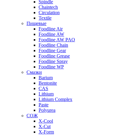
Spindle
Chaintech
Circulation
Textile
Пищевые
Foodline Air
Foodline AW
Foodline AW PAO
Foodline Chain
Foodline Gear
Foodline Grease
Foodline Spray
Foodline WP
Смазки
Barium
Bentonite
CAS
Lithium
Lithium Complex
Paste
Polyurea
СОЖ
X-Cool
X-Cut
X-Form