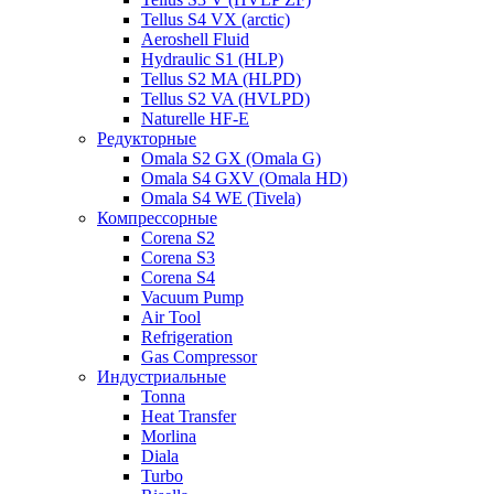
Tellus S4 VX (arctic)
Aeroshell Fluid
Hydraulic S1 (HLP)
Tellus S2 MA (HLPD)
Tellus S2 VA (HVLPD)
Naturelle HF-E
Редукторные
Omala S2 GX (Omala G)
Omala S4 GXV (Omala HD)
Omala S4 WE (Tivela)
Компрессорные
Corena S2
Corena S3
Corena S4
Vacuum Pump
Air Tool
Refrigeration
Gas Compressor
Индустриальные
Tonna
Heat Transfer
Morlina
Diala
Turbo