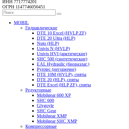
ИНН 7717774201
ОГРН 1147746050451
MOBIL
Гидравлические
DTE 10 Excel (HVLP ZF)
DTE 20 Ultra (HLP)
Nuto (HLP)
Univis N (HVLP)
Univis HVI (арктические)
SHC 500 (синтетические)
EAL Hydraulic (биоразлаг.)
Pyrotec (негорючие)
DTE 10M (HVLP), сняты
DTE 20 (HLP), сняты
DTE Excel (HLP ZF), сняты
Редукторные
Mobilgear 600 XP
SHC 600
Glygoyle
SHC Gear
Mobilgear XMP
Mobilgear SHC XMP
Компрессорные