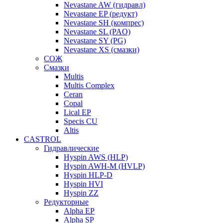
Nevastane AW (гидравл)
Nevastane EP (редукт)
Nevastane SH (компрес)
Nevastane SL (PAO)
Nevastane SY (PG)
Nevastane XS (смазки)
СОЖ
Смазки
Multis
Multis Complex
Ceran
Copal
Lical EP
Specis CU
Altis
CASTROL
Гидравлические
Hyspin AWS (HLP)
Hyspin AWH-M (HVLP)
Hyspin HLP-D
Hyspin HVI
Hyspin ZZ
Редукторные
Alpha EP
Alpha SP