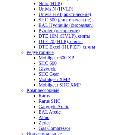
Nuto (HLP)
Univis N (HVLP)
Univis HVI (арктические)
SHC 500 (синтетические)
EAL Hydraulic (биоразлаг.)
Pyrotec (негорючие)
DTE 10M (HVLP), сняты
DTE 20 (HLP), сняты
DTE Excel (HLP ZF), сняты
Редукторные
Mobilgear 600 XP
SHC 600
Glygoyle
SHC Gear
Mobilgear XMP
Mobilgear SHC XMP
Компрессорные
Rarus
Rarus SHC
Gargoyle Arctic
EAL Arctic
Almo
Zerice
Gas Compressor
Индустриальные