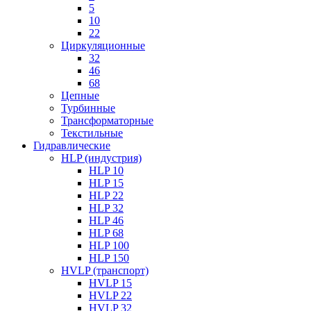
5
10
22
Циркуляционные
32
46
68
Цепные
Турбинные
Трансформаторные
Текстильные
Гидравлические
HLP (индустрия)
HLP 10
HLP 15
HLP 22
HLP 32
HLP 46
HLP 68
HLP 100
HLP 150
HVLP (транспорт)
HVLP 15
HVLP 22
HVLP 32