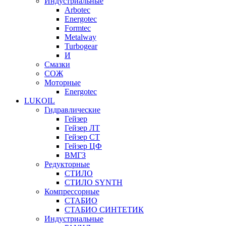
Индустриальные
Arbotec
Energotec
Formtec
Metalway
Turbogear
И
Смазки
СОЖ
Моторные
Energotec
LUKOIL
Гидравлические
Гейзер
Гейзер ЛТ
Гейзер СТ
Гейзер ЦФ
ВМГЗ
Редукторные
СТИЛО
СТИЛО SYNTH
Компрессорные
СТАБИО
СТАБИО СИНТЕТИК
Индустриальные