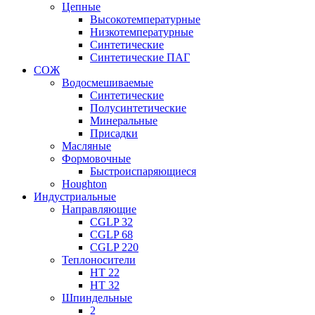
Цепные
Высокотемпературные
Низкотемпературные
Синтетические
Синтетические ПАГ
СОЖ
Водосмешиваемые
Синтетические
Полусинтетические
Минеральные
Присадки
Масляные
Формовочные
Быстроиспаряющиеся
Houghton
Индустриальные
Направляющие
CGLP 32
CGLP 68
CGLP 220
Теплоносители
HT 22
HT 32
Шпиндельные
2