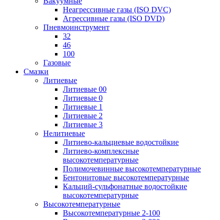
Вакуумные
Неагрессивные газы (ISO DVC)
Агрессивные газы (ISO DVD)
Пневмоинструмент
32
46
100
Газовые
Смазки
Литиевые
Литиевые 00
Литиевые 0
Литиевые 1
Литиевые 2
Литиевые 3
Нелитиевые
Литиево-кальциевые водостойкие
Литиево-комплексные
высокотемпературные
Полимочевинные высокотемпературные
Бентонитовые высокотемпературные
Кальций-сульфонатные водостойкие
высокотемпературные
Высокотемпературные
Высокотемпературные 2-100