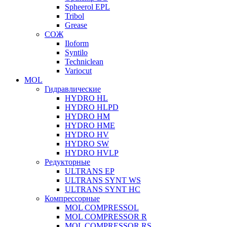
Spheerol EPL
Tribol
Grease
СОЖ
Iloform
Syntilo
Techniclean
Variocut
MOL
Гидравлические
HYDRO HL
HYDRO HLPD
HYDRO HM
HYDRO HME
HYDRO HV
HYDRO SW
HYDRO HVLP
Редукторные
ULTRANS EP
ULTRANS SYNT WS
ULTRANS SYNT HC
Компрессорные
MOL COMPRESSOL
MOL COMPRESSOR R
MOL COMPRESSOR RS