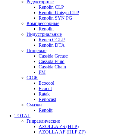
Редукторные
Renolin CLP
Renolin Unisyn CLP
Renolin SYN PG
Компрессорные
Renolin
Индустриальные
Renep CGLP
Renolin DTA
Пищевые
Cassida Grease
Cassida Fluid
Cassida Chain
FM
СОЖ
Ecocool
Ecocut
Ratak
Renocast
Смазки
Renolit
TOTAL
Гидравлические
AZOLLA ZS (HLP)
AZOLLA AF (HLP ZF)