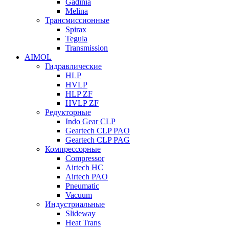
Gadinia
Melina
Трансмиссионные
Spirax
Tegula
Transmission
AIMOL
Гидравлические
HLP
HVLP
HLP ZF
HVLP ZF
Редукторные
Indo Gear CLP
Geartech CLP PAO
Geartech CLP PAG
Компрессорные
Compressor
Airtech HC
Airtech PAO
Pneumatic
Vacuum
Индустриальные
Slideway
Heat Trans