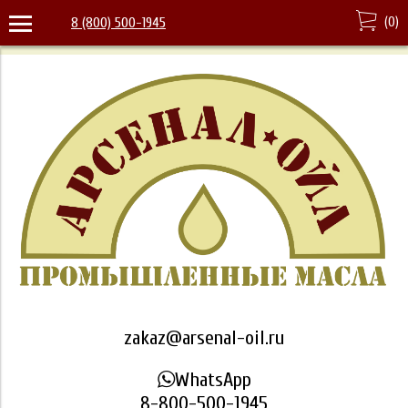
(
0
)
8 (800) 500-1945
zakaz@arsenal-oil.ru
WhatsApp
8-800-500-1945