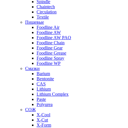
Spindle
Chaintech
Circulation
Textile
Пищевые
Foodline Air
Foodline AW
Foodline AW PAO
Foodline Chain
Foodline Gear
Foodline Grease
Foodline Spray
Foodline WP
Смазки
Barium
Bentonite
CAS
Lithium
Lithium Complex
Paste
Polyurea
СОЖ
X-Cool
X-Cut
X-Form