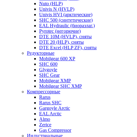
Nuto (HLP)
Univis N (HVLP)
Univis HVI (арктические)
SHC 500 (синтетические)
EAL Hydraulic (биоразлаг.)
Pyrotec (негорючие)
DTE 10M (HVLP), сняты
DTE 20 (HLP), сняты
DTE Excel (HLP ZF), сняты
Редукторные
Mobilgear 600 XP
SHC 600
Glygoyle
SHC Gear
Mobilgear XMP
Mobilgear SHC XMP
Компрессорные
Rarus
Rarus SHC
Gargoyle Arctic
EAL Arctic
Almo
Zerice
Gas Compressor
Индустриальные