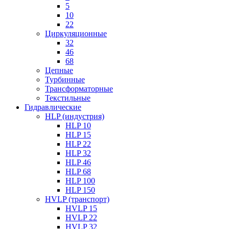
5
10
22
Циркуляционные
32
46
68
Цепные
Турбинные
Трансформаторные
Текстильные
Гидравлические
HLP (индустрия)
HLP 10
HLP 15
HLP 22
HLP 32
HLP 46
HLP 68
HLP 100
HLP 150
HVLP (транспорт)
HVLP 15
HVLP 22
HVLP 32