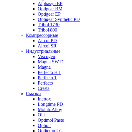
Alphasyn EP
Optigear BM
Optigear EP
Optigear Synthetic PD
Tribol 1730
Tribol 800
Компрессорные
Aircol PD
Aircol SR
Индустриальные
Viscogen
Magna SW D
Magna
Perfecto HT
Perfecto T
Perfecto
Cresta
Смазки
Inertox
Longtime PD
Molub-Alloy
Olit
Optimol Paste
Optipit
Optitemp LG