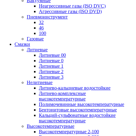
Вакуумные
Неагрессивные газы (ISO DVC)
Агрессивные газы (ISO DVD)
Пневмоинструмент
32
46
100
Газовые
Смазки
Литиевые
Литиевые 00
Литиевые 0
Литиевые 1
Литиевые 2
Литиевые 3
Нелитиевые
Литиево-кальциевые водостойкие
Литиево-комплексные
высокотемпературные
Полимочевинные высокотемпературные
Бентонитовые высокотемпературные
Кальций-сульфонатные водостойкие
высокотемпературные
Высокотемпературные
Высокотемпературные 2-100