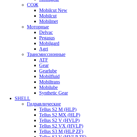
СОЖ
Mobilcut New
Mobilcut
Mobilmet
Моторные
Delvac
Pegasus
Mobilgard
Agri
Трансмиссионные
ATF
Gear
Gearlube
Mobilfluid
Mobiltrans
Mobilube
Synthetic Gear
SHELL
Гидравлические
Tellus S2 M (HLP)
Tellus S2 MХ (HLP)
Tellus S2 V (HVLP)
Tellus S2 VX (HVLP)
Tellus S3 M (HLP ZF)
Tellus S3 V (HVLP ZF)