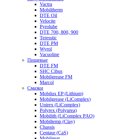
Vactra
Mobiltherm
DTE Oil
Velocite
Pyrolube
DTE 700, 800, 900
Teresstic
DTE PM
Wyrol
Vacuoline
Пищевые
DTE FM
SHC Cibus
Mobilgrease FM
Marcol
Смазки
Mobilux EP (Lithium)
Mobilgrease (LiComplex)
Unirex (LiComplex)
Polyrex (Polyurea)
Mobilith (LiComplex PAO)
Mobiltemp (Clay)
Chassis
Centaur (CaS)
Mobilgear