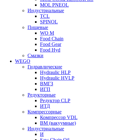
MOL PNEOL
Индустриальные
TCL
SPINOL
Пищевые
WO M
Food Chain
Food Gear
Food Hyd
Смазки
WEGO
Гидравлические
Hydraulic HLP
Hydraulic HVLP
ВМГЗ
ИГП
Редукторные
Редуктор CLP
ИТД
Компрессорные
Компрессор VDL
ВМ (вакуумные)
Индустриальные
И
Saw Chain Oil