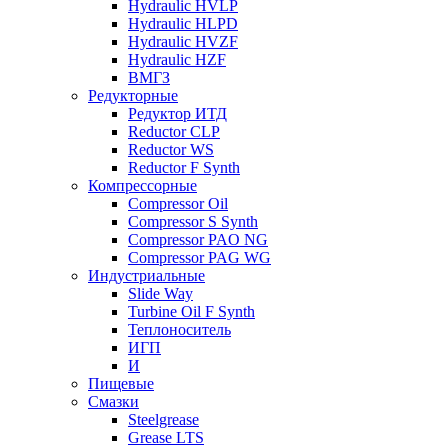
Hydraulic HVLP
Hydraulic HLPD
Hydraulic HVZF
Hydraulic HZF
ВМГЗ
Редукторные
Редуктор ИТД
Reductor CLP
Reductor WS
Reductor F Synth
Компрессорные
Compressor Oil
Compressor S Synth
Compressor PAO NG
Compressor PAG WG
Индустриальные
Slide Way
Turbine Oil F Synth
Теплоноситель
ИГП
И
Пищевые
Смазки
Steelgrease
Grease LTS