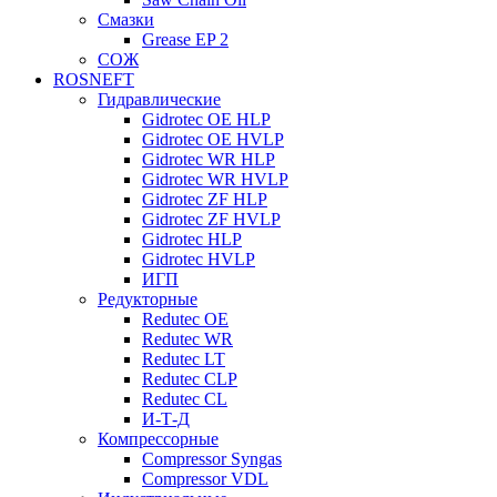
Смазки
Grease EP 2
СОЖ
ROSNEFT
Гидравлические
Gidrotec OE HLP
Gidrotec OE HVLP
Gidrotec WR HLP
Gidrotec WR HVLP
Gidrotec ZF HLP
Gidrotec ZF HVLP
Gidrotec HLP
Gidrotec HVLP
ИГП
Редукторные
Redutec OE
Redutec WR
Redutec LT
Redutec CLP
Redutec CL
И-Т-Д
Компрессорные
Compressor Syngas
Compressor VDL