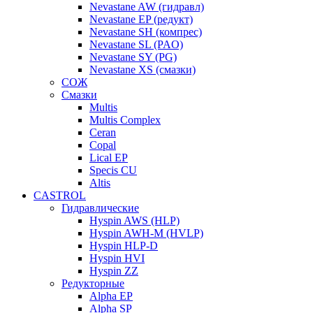
Nevastane AW (гидравл)
Nevastane EP (редукт)
Nevastane SH (компрес)
Nevastane SL (PAO)
Nevastane SY (PG)
Nevastane XS (смазки)
СОЖ
Смазки
Multis
Multis Complex
Ceran
Copal
Lical EP
Specis CU
Altis
CASTROL
Гидравлические
Hyspin AWS (HLP)
Hyspin AWH-M (HVLP)
Hyspin HLP-D
Hyspin HVI
Hyspin ZZ
Редукторные
Alpha EP
Alpha SP