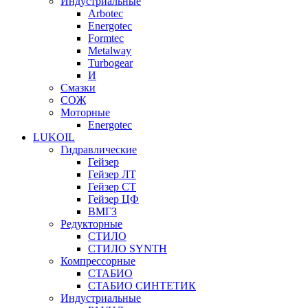
Индустриальные
Arbotec
Energotec
Formtec
Metalway
Turbogear
И
Смазки
СОЖ
Моторные
Energotec
LUKOIL
Гидравлические
Гейзер
Гейзер ЛТ
Гейзер СТ
Гейзер ЦФ
ВМГЗ
Редукторные
СТИЛО
СТИЛО SYNTH
Компрессорные
СТАБИО
СТАБИО СИНТЕТИК
Индустриальные