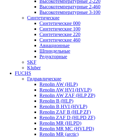
Высокотемпературные 2-220
Высокотемпературные 2-460
Высокотемпературные 3-100
Синтетические
Синтетические 000
Синтетические 100
Синтетические 220
Синтетические 460
Авиационные
Шпиндельные
Редукторные
SKF
Kluber
FUCHS
Гидравлические
Renolin AW (HLP)
Renolin AW HVI (HVLP)
Renolin AW ZAF (HLP ZP)
Renolin B (HLP)
Renolin B HVI (HVLP)
Renolin ZAF B (HLP ZF)
Renolin ZAF D (HLPD ZF)
Renolin MR (HLPD)
Renolin MR MC (HVLPD)
Renolin MR (arctic)