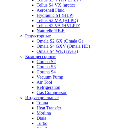
Tellus S4 VX (arctic)
Aeroshell Fluid
Hydraulic S1 (HLP)
Tellus S2 MA (HLPD)
Tellus S2 VA (HVLPD)
Naturelle HF-E
Редукторные
Omala S2 GX (Omala G)
Omala S4 GXV (Omala HD)
Omala S4 WE (Tivela)
Компрессорные
Corena S2
Corena S3
Corena S4
Vacuum Pump
Air Tool
Refrigeration
Gas Compressor
Индустриальные
Tonna
Heat Transfer
Morlina
Diala
Turbo