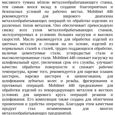
масляного тумана вблизи металлообрабатывающего станка,
тем самым внося вклад в создание благоприятных и
безопасных условий на рабочих местах. Mobilmet 446
рекомендуется для широкого диапазона
металлообрабатывающих операций по обработке изделиях из
различных типов металлов. Оно обеспечивает превосходную
смазку всех узлов металлообрабатывающих станков,
эксплуатируемых в условиях больших нагрузок и высоких
скоростей. Масло рекомендуется для обработки изделий из
цветных металлов и сплавов на их основе, изделий из
нормальных сталей и сталей, трудно поддающихся обработке,
включая цементуемые стали, углеродистые стали и
высоколегированные стали. Mobilmet 446 снижает нагрузку на
шлифовальный круг, увеличивая срок его службы, улучшает
качество обработки поверхности и снижает рабочие
температуры, кроме того, рекомендуется для нарезки плашек
шестерен, нарезки шестерен и шевингования, для
шлифования зубчатых колес и резьбы, фрезерования и
протяжных операций. Mobilmet 446 предназначен для
обработки изделий из некородирующих металлов в жестких
условиях для широкого круга операций резания и
шлифования. Его композиция также создана для облегчения
применения и удобства оператора. Благодаря этим качествам
продукт стал незаменимым для многих
металлообрабатывающих предприятий.