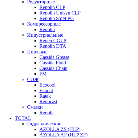
Редукторные
Renolin CLP
Renolin Unisyn CLP
Renolin SYN PG
Компрессорные
Renolin
Индустриальные
Renep CGLP
Renolin DTA
Пищевые
Cassida Grease
Cassida Fluid
Cassida Chain
FM
СОЖ
Ecocool
Ecocut
Ratak
Renocast
Смазки
Renolit
TOTAL
Гидравлические
AZOLLA ZS (HLP)
AZOLLA AF (HLP ZF)