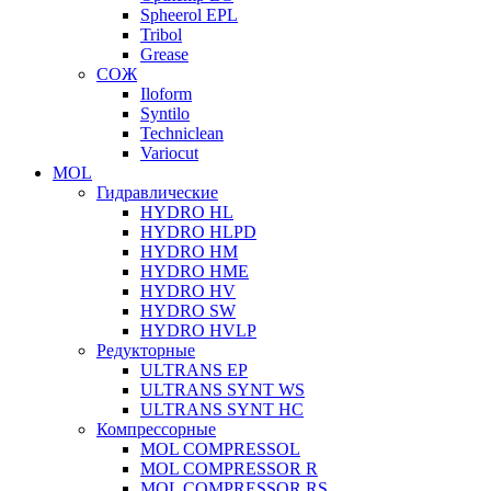
Spheerol EPL
Tribol
Grease
СОЖ
Iloform
Syntilo
Techniclean
Variocut
MOL
Гидравлические
HYDRO HL
HYDRO HLPD
HYDRO HM
HYDRO HME
HYDRO HV
HYDRO SW
HYDRO HVLP
Редукторные
ULTRANS EP
ULTRANS SYNT WS
ULTRANS SYNT HC
Компрессорные
MOL COMPRESSOL
MOL COMPRESSOR R
MOL COMPRESSOR RS