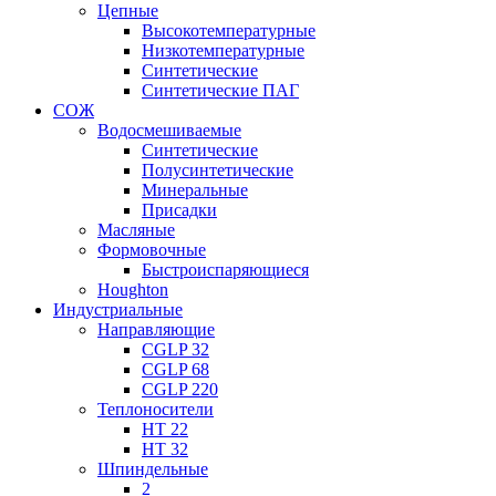
Цепные
Высокотемпературные
Низкотемпературные
Синтетические
Синтетические ПАГ
СОЖ
Водосмешиваемые
Синтетические
Полусинтетические
Минеральные
Присадки
Масляные
Формовочные
Быстроиспаряющиеся
Houghton
Индустриальные
Направляющие
CGLP 32
CGLP 68
CGLP 220
Теплоносители
HT 22
HT 32
Шпиндельные
2