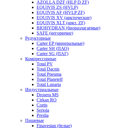
AZOLLA DZF (HLP D ZF)
EQUIVIS ZS (HVLP)
EQUIVIS AF (HVLP ZF)
EQUIVIS XV (арктические)
EQUIVIS XLT (аркт. ZF)
BIOHYDRAN (биоразлагаемые)
SAFE (негорючие)
Редукторные
Carter EP (минеральные)
Carter SH (ПАО)
Carter SG (ПАГ)
Компрессорные
Total PV
Total Dacnis
Total Pneuma
Total Planetelf
Total Lunaria
Индустриальные
Drosera MS
Cirkan RO
Cortis
Seriola
Preslia
Пищевые
Finavestan (белые)