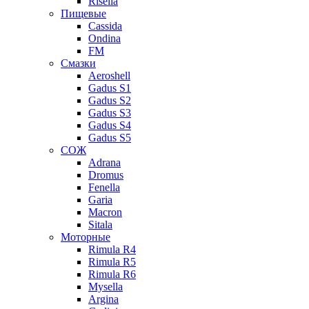
Risella
Пищевые
Cassida
Ondina
FM
Смазки
Aeroshell
Gadus S1
Gadus S2
Gadus S3
Gadus S4
Gadus S5
СОЖ
Adrana
Dromus
Fenella
Garia
Macron
Sitala
Моторные
Rimula R4
Rimula R5
Rimula R6
Mysella
Argina