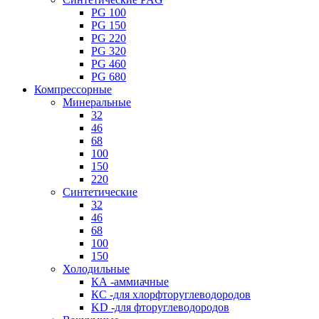
PG 100
PG 150
PG 220
PG 320
PG 460
PG 680
Компрессорные
Минеральные
32
46
68
100
150
220
Синтетические
32
46
68
100
150
Холодильные
КА -аммиачные
КС -для хлорфторуглеводородов
KD -для фторуглеводородов