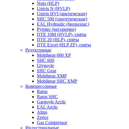
Nuto (HLP)
Univis N (HVLP)
Univis HVI (арктические)
SHC 500 (синтетические)
EAL Hydraulic (биоразлаг.)
Pyrotec (негорючие)
DTE 10M (HVLP), сняты
DTE 20 (HLP), сняты
DTE Excel (HLP ZF), сняты
Редукторные
Mobilgear 600 XP
SHC 600
Glygoyle
SHC Gear
Mobilgear XMP
Mobilgear SHC XMP
Компрессорные
Rarus
Rarus SHC
Gargoyle Arctic
EAL Arctic
Almo
Zerice
Gas Compressor
Индустриальные