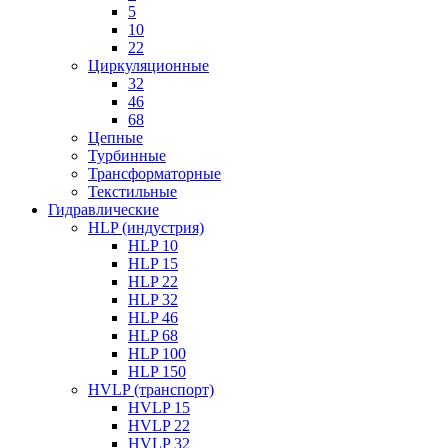
5
10
22
Циркуляционные
32
46
68
Цепные
Турбинные
Трансформаторные
Текстильные
Гидравлические
HLP (индустрия)
HLP 10
HLP 15
HLP 22
HLP 32
HLP 46
HLP 68
HLP 100
HLP 150
HVLP (транспорт)
HVLP 15
HVLP 22
HVLP 32