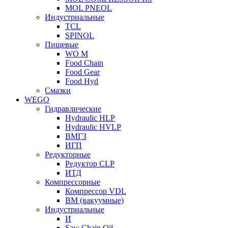
MOL PNEOL
Индустриальные
TCL
SPINOL
Пищевые
WO M
Food Chain
Food Gear
Food Hyd
Смазки
WEGO
Гидравлические
Hydraulic HLP
Hydraulic HVLP
ВМГЗ
ИГП
Редукторные
Редуктор CLP
ИТД
Компрессорные
Компрессор VDL
ВМ (вакуумные)
Индустриальные
И
Saw Chain Oil