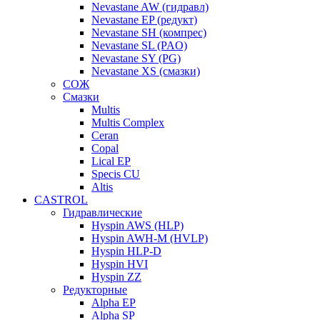
Nevastane AW (гидравл)
Nevastane EP (редукт)
Nevastane SH (компрес)
Nevastane SL (PAO)
Nevastane SY (PG)
Nevastane XS (смазки)
СОЖ
Смазки
Multis
Multis Complex
Ceran
Copal
Lical EP
Specis CU
Altis
CASTROL
Гидравлические
Hyspin AWS (HLP)
Hyspin AWH-M (HVLP)
Hyspin HLP-D
Hyspin HVI
Hyspin ZZ
Редукторные
Alpha EP
Alpha SP