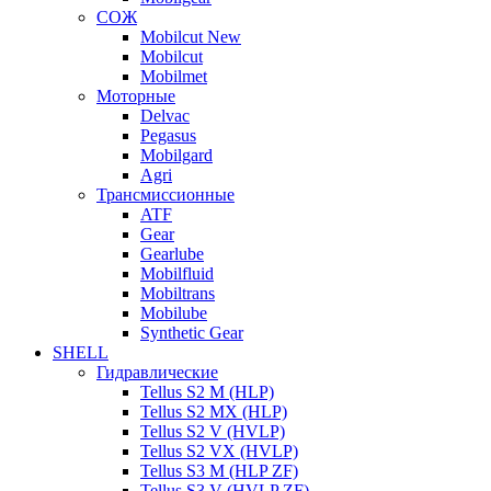
СОЖ
Mobilcut New
Mobilcut
Mobilmet
Моторные
Delvac
Pegasus
Mobilgard
Agri
Трансмиссионные
ATF
Gear
Gearlube
Mobilfluid
Mobiltrans
Mobilube
Synthetic Gear
SHELL
Гидравлические
Tellus S2 M (HLP)
Tellus S2 MХ (HLP)
Tellus S2 V (HVLP)
Tellus S2 VX (HVLP)
Tellus S3 M (HLP ZF)
Tellus S3 V (HVLP ZF)