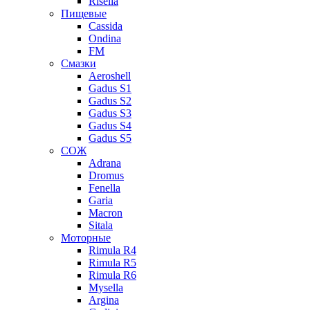
Risella
Пищевые
Cassida
Ondina
FM
Смазки
Aeroshell
Gadus S1
Gadus S2
Gadus S3
Gadus S4
Gadus S5
СОЖ
Adrana
Dromus
Fenella
Garia
Macron
Sitala
Моторные
Rimula R4
Rimula R5
Rimula R6
Mysella
Argina