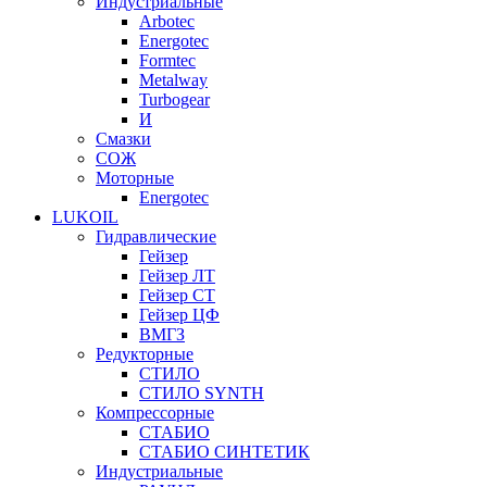
Индустриальные
Arbotec
Energotec
Formtec
Metalway
Turbogear
И
Смазки
СОЖ
Моторные
Energotec
LUKOIL
Гидравлические
Гейзер
Гейзер ЛТ
Гейзер СТ
Гейзер ЦФ
ВМГЗ
Редукторные
СТИЛО
СТИЛО SYNTH
Компрессорные
СТАБИО
СТАБИО СИНТЕТИК
Индустриальные