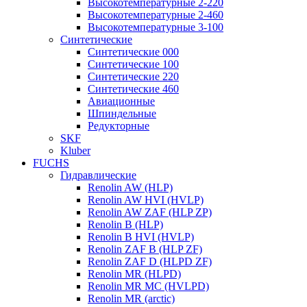
Высокотемпературные 2-220
Высокотемпературные 2-460
Высокотемпературные 3-100
Синтетические
Синтетические 000
Синтетические 100
Синтетические 220
Синтетические 460
Авиационные
Шпиндельные
Редукторные
SKF
Kluber
FUCHS
Гидравлические
Renolin AW (HLP)
Renolin AW HVI (HVLP)
Renolin AW ZAF (HLP ZP)
Renolin B (HLP)
Renolin B HVI (HVLP)
Renolin ZAF B (HLP ZF)
Renolin ZAF D (HLPD ZF)
Renolin MR (HLPD)
Renolin MR MC (HVLPD)
Renolin MR (arctic)