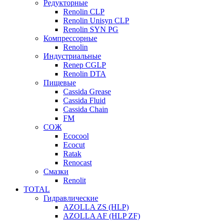
Редукторные
Renolin CLP
Renolin Unisyn CLP
Renolin SYN PG
Компрессорные
Renolin
Индустриальные
Renep CGLP
Renolin DTA
Пищевые
Cassida Grease
Cassida Fluid
Cassida Chain
FM
СОЖ
Ecocool
Ecocut
Ratak
Renocast
Смазки
Renolit
TOTAL
Гидравлические
AZOLLA ZS (HLP)
AZOLLA AF (HLP ZF)