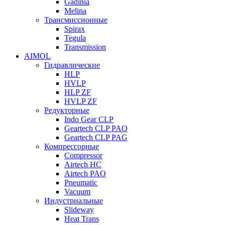
Gadinia
Melina
Трансмиссионные
Spirax
Tegula
Transmission
AIMOL
Гидравлические
HLP
HVLP
HLP ZF
HVLP ZF
Редукторные
Indo Gear CLP
Geartech CLP PAO
Geartech CLP PAG
Компрессорные
Compressor
Airtech HC
Airtech PAO
Pneumatic
Vacuum
Индустриальные
Slideway
Heat Trans