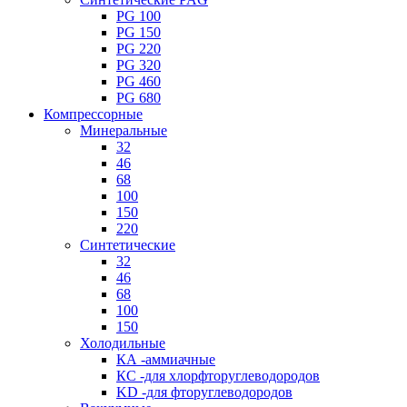
PG 100
PG 150
PG 220
PG 320
PG 460
PG 680
Компрессорные
Минеральные
32
46
68
100
150
220
Синтетические
32
46
68
100
150
Холодильные
КА -аммиачные
КС -для хлорфторуглеводородов
KD -для фторуглеводородов