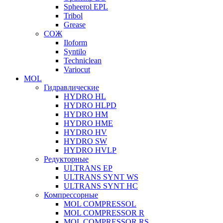
Spheerol EPL
Tribol
Grease
СОЖ
Iloform
Syntilo
Techniclean
Variocut
MOL
Гидравлические
HYDRO HL
HYDRO HLPD
HYDRO HM
HYDRO HME
HYDRO HV
HYDRO SW
HYDRO HVLP
Редукторные
ULTRANS EP
ULTRANS SYNT WS
ULTRANS SYNT HC
Компрессорные
MOL COMPRESSOL
MOL COMPRESSOR R
MOL COMPRESSOR RS