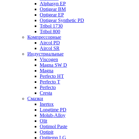
Alphasyn EP
Optigear BM
Optigear EP
Optigear Synthetic PD
Tribol 1730
Tribol 800
Компрессорные
Aircol PD
Aircol SR
Индустриальные
Viscogen
Magna SW D
Magna
Perfecto HT
Perfecto T
Perfecto
Cresta
Смазки
Inertox
Longtime PD
Molub-Alloy
Olit
Optimol Paste
Optipit
Optitemp LG