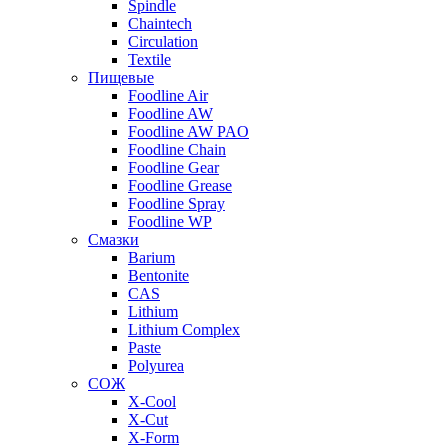
Spindle
Chaintech
Circulation
Textile
Пищевые
Foodline Air
Foodline AW
Foodline AW PAO
Foodline Chain
Foodline Gear
Foodline Grease
Foodline Spray
Foodline WP
Смазки
Barium
Bentonite
CAS
Lithium
Lithium Complex
Paste
Polyurea
СОЖ
X-Cool
X-Cut
X-Form