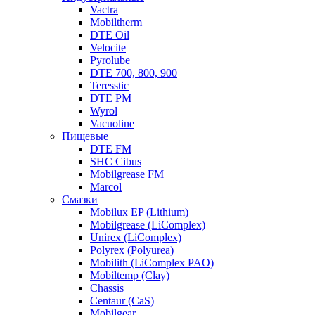
Vactra
Mobiltherm
DTE Oil
Velocite
Pyrolube
DTE 700, 800, 900
Teresstic
DTE PM
Wyrol
Vacuoline
Пищевые
DTE FM
SHC Cibus
Mobilgrease FM
Marcol
Смазки
Mobilux EP (Lithium)
Mobilgrease (LiComplex)
Unirex (LiComplex)
Polyrex (Polyurea)
Mobilith (LiComplex PAO)
Mobiltemp (Clay)
Chassis
Centaur (CaS)
Mobilgear