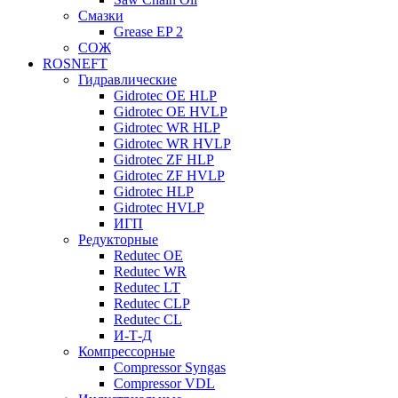
Смазки
Grease EP 2
СОЖ
ROSNEFT
Гидравлические
Gidrotec OE HLP
Gidrotec OE HVLP
Gidrotec WR HLP
Gidrotec WR HVLP
Gidrotec ZF HLP
Gidrotec ZF HVLP
Gidrotec HLP
Gidrotec HVLP
ИГП
Редукторные
Redutec OE
Redutec WR
Redutec LT
Redutec CLP
Redutec CL
И-Т-Д
Компрессорные
Compressor Syngas
Compressor VDL