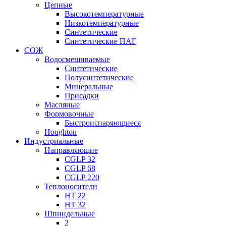
Цепные
Высокотемпературные
Низкотемпературные
Синтетические
Синтетические ПАГ
СОЖ
Водосмешиваемые
Синтетические
Полусинтетические
Минеральные
Присадки
Масляные
Формовочные
Быстроиспаряющиеся
Houghton
Индустриальные
Направляющие
CGLP 32
CGLP 68
CGLP 220
Теплоносители
HT 22
HT 32
Шпиндельные
2