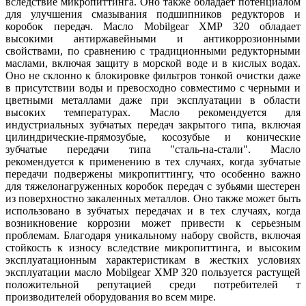
вследствие микропиттинга. Оно также обладает потенциалом
для улучшения смазывания подшипников редукторов и
коробок передач. Масло Mobilgear XМP 320 обладает
высокими антиржавейными и антикоррозионными
свойствами, по сравнению с традиционными редукторными
маслами, включая защиту в морской воде и в кислых водах.
Оно не склонно к блокировке фильтров тонкой очистки даже
в присутствии воды и превосходно совместимо с черными и
цветными металлами даже при эксплуатации в области
высоких температурах. Масло рекомендуется для
индустриальных зубчатых передач закрытого типа, включая
цилиндрические-прямозубые, косозубые и конические
зубчатые передачи типа "сталь-на-стали". Масло
рекомендуется к применению в тех случаях, когда зубчатые
передачи подвержены микропиттингу, что особенно важно
для тяжелонагруженных коробок передач с зубьями шестерен
из поверхностно закаленных металлов. Оно также может быть
использовано в зубчатых передачах и в тех случаях, когда
возникновение коррозии может привести к серьезным
проблемам. Благодаря уникальному набору свойств, включая
стойкость к износу вследствие микропиттинга, и высоким
эксплуатационным характеристикам в жестких условиях
эксплуатации масло Mobilgear XМP 320 пользуется растущей
положительной репутацией среди потребителей т
производителей оборудования во всем мире.