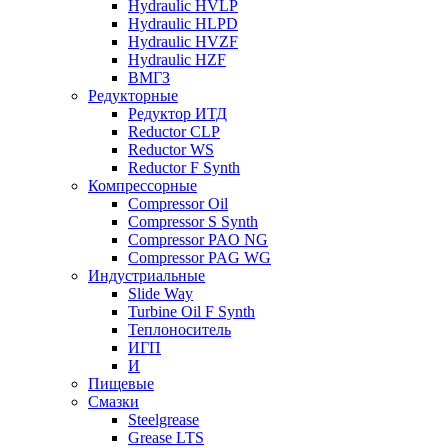
Hydraulic HVLP
Hydraulic HLPD
Hydraulic HVZF
Hydraulic HZF
ВМГЗ
Редукторные
Редуктор ИТД
Reductor CLP
Reductor WS
Reductor F Synth
Компрессорные
Compressor Oil
Compressor S Synth
Compressor PAO NG
Compressor PAG WG
Индустриальные
Slide Way
Turbine Oil F Synth
Теплоноситель
ИГП
И
Пищевые
Смазки
Steelgrease
Grease LTS