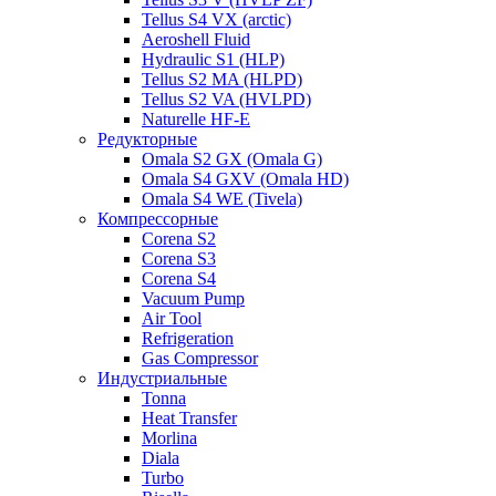
Tellus S4 VX (arctic)
Aeroshell Fluid
Hydraulic S1 (HLP)
Tellus S2 MA (HLPD)
Tellus S2 VA (HVLPD)
Naturelle HF-E
Редукторные
Omala S2 GX (Omala G)
Omala S4 GXV (Omala HD)
Omala S4 WE (Tivela)
Компрессорные
Corena S2
Corena S3
Corena S4
Vacuum Pump
Air Tool
Refrigeration
Gas Compressor
Индустриальные
Tonna
Heat Transfer
Morlina
Diala
Turbo