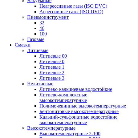
Вакуумные
Неагрессивные газы (ISO DVC)
Агрессивные газы (ISO DVD)
Пневмоинструмент
32
46
100
Газовые
Смазки
Литиевые
Литиевые 00
Литиевые 0
Литиевые 1
Литиевые 2
Литиевые 3
Нелитиевые
Литиево-кальциевые водостойкие
Литиево-комплексные
высокотемпературные
Полимочевинные высокотемпературные
Бентонитовые высокотемпературные
Кальций-сульфонатные водостойкие
высокотемпературные
Высокотемпературные
Высокотемпературные 2-100