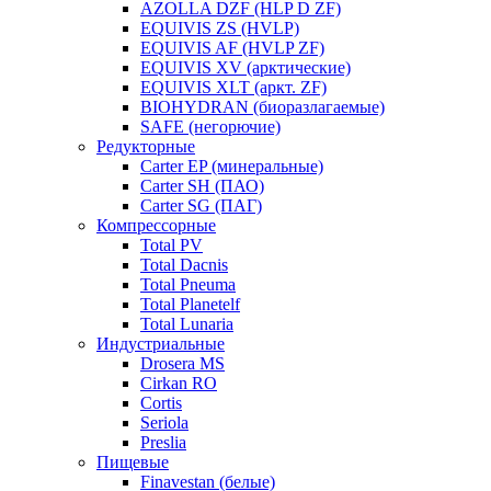
AZOLLA DZF (HLP D ZF)
EQUIVIS ZS (HVLP)
EQUIVIS AF (HVLP ZF)
EQUIVIS XV (арктические)
EQUIVIS XLT (аркт. ZF)
BIOHYDRAN (биоразлагаемые)
SAFE (негорючие)
Редукторные
Carter EP (минеральные)
Carter SH (ПАО)
Carter SG (ПАГ)
Компрессорные
Total PV
Total Dacnis
Total Pneuma
Total Planetelf
Total Lunaria
Индустриальные
Drosera MS
Cirkan RO
Cortis
Seriola
Preslia
Пищевые
Finavestan (белые)