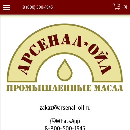
(
0
)
8 (800) 500-1945
zakaz@arsenal-oil.ru
WhatsApp
8-800-500-1945