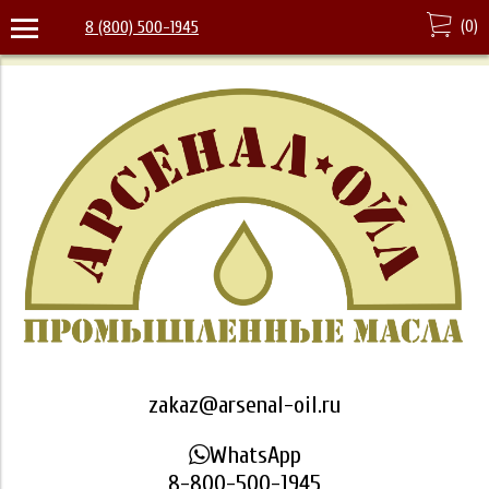
(
0
)
8 (800) 500-1945
zakaz@arsenal-oil.ru
WhatsApp
8-800-500-1945