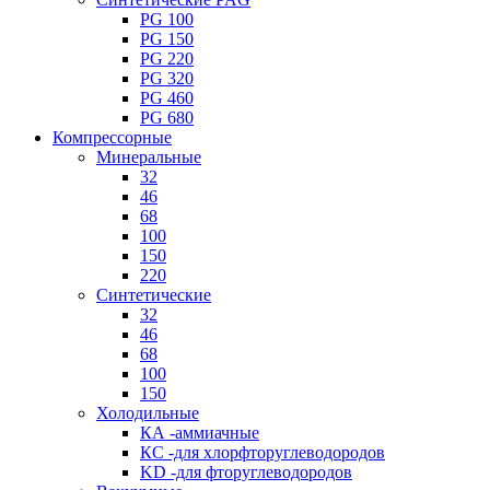
PG 100
PG 150
PG 220
PG 320
PG 460
PG 680
Компрессорные
Минеральные
32
46
68
100
150
220
Синтетические
32
46
68
100
150
Холодильные
КА -аммиачные
КС -для хлорфторуглеводородов
KD -для фторуглеводородов