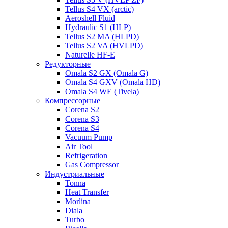
Tellus S4 VX (arctic)
Aeroshell Fluid
Hydraulic S1 (HLP)
Tellus S2 MA (HLPD)
Tellus S2 VA (HVLPD)
Naturelle HF-E
Редукторные
Omala S2 GX (Omala G)
Omala S4 GXV (Omala HD)
Omala S4 WE (Tivela)
Компрессорные
Corena S2
Corena S3
Corena S4
Vacuum Pump
Air Tool
Refrigeration
Gas Compressor
Индустриальные
Tonna
Heat Transfer
Morlina
Diala
Turbo