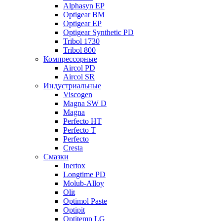
Alphasyn EP
Optigear BM
Optigear EP
Optigear Synthetic PD
Tribol 1730
Tribol 800
Компрессорные
Aircol PD
Aircol SR
Индустриальные
Viscogen
Magna SW D
Magna
Perfecto HT
Perfecto T
Perfecto
Cresta
Смазки
Inertox
Longtime PD
Molub-Alloy
Olit
Optimol Paste
Optipit
Optitemp LG