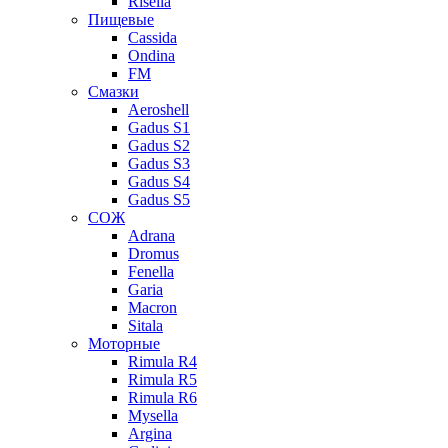
Risella
Пищевые
Cassida
Ondina
FM
Смазки
Aeroshell
Gadus S1
Gadus S2
Gadus S3
Gadus S4
Gadus S5
СОЖ
Adrana
Dromus
Fenella
Garia
Macron
Sitala
Моторные
Rimula R4
Rimula R5
Rimula R6
Mysella
Argina