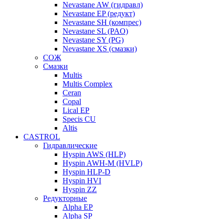
Nevastane AW (гидравл)
Nevastane EP (редукт)
Nevastane SH (компрес)
Nevastane SL (PAO)
Nevastane SY (PG)
Nevastane XS (смазки)
СОЖ
Смазки
Multis
Multis Complex
Ceran
Copal
Lical EP
Specis CU
Altis
CASTROL
Гидравлические
Hyspin AWS (HLP)
Hyspin AWH-M (HVLP)
Hyspin HLP-D
Hyspin HVI
Hyspin ZZ
Редукторные
Alpha EP
Alpha SP