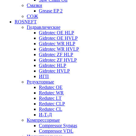
Смазки
Grease EP 2
СОЖ
ROSNEFT
Гидравлические
Gidrotec OE HLP
Gidrotec OE HVLP
Gidrotec WR HLP
Gidrotec WR HVLP
Gidrotec ZF HLP
Gidrotec ZF HVLP
Gidrotec HLP
Gidrotec HVLP
ИГП
Редукторные
Redutec OE
Redutec WR
Redutec LT
Redutec CLP
Redutec CL
И-Т-Д
Компрессорные
Compressor Syngas
Compressor VDL