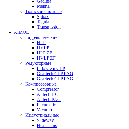
Gadinia
Melina
Трансмиссионные
Spirax
Tegula
Transmission
AIMOL
Гидравлические
HLP
HVLP
HLP ZF
HVLP ZF
Редукторные
Indo Gear CLP
Geartech CLP PAO
Geartech CLP PAG
Компрессорные
Compressor
Airtech HC
Airtech PAO
Pneumatic
Vacuum
Индустриальные
Slideway
Heat Trans