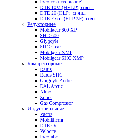
Pyrotec (негорючие)
DTE 10M (HVLP), сняты
DTE 20 (HLP), сняты
DTE Excel (HLP ZF), сняты
Редукторные
Mobilgear 600 XP
SHC 600
Glygoyle
SHC Gear
Mobilgear XMP
Mobilgear SHC XMP
Компрессорные
Rarus
Rarus SHC
Gargoyle Arctic
EAL Arctic
Almo
Zerice
Gas Compressor
Индустриальные
Vactra
Mobiltherm
DTE Oil
Velocite
Pyrolube