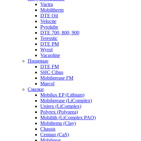
Vactra
Mobiltherm
DTE Oil
Velocite
Pyrolube
DTE 700, 800, 900
Teresstic
DTE PM
Wyrol
Vacuoline
Пищевые
DTE FM
SHC Cibus
Mobilgrease FM
Marcol
Смазки
Mobilux EP (Lithium)
Mobilgrease (LiComplex)
Unirex (LiComplex)
Polyrex (Polyurea)
Mobilith (LiComplex PAO)
Mobiltemp (Clay)
Chassis
Centaur (CaS)
Mobilgear