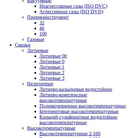
Вакуумные
Неагрессивные газы (ISO DVC)
Агрессивные газы (ISO DVD)
Пневмоинструмент
32
46
100
Газовые
Смазки
Литиевые
Литиевые 00
Литиевые 0
Литиевые 1
Литиевые 2
Литиевые 3
Нелитиевые
Литиево-кальциевые водостойкие
Литиево-комплексные
высокотемпературные
Полимочевинные высокотемпературные
Бентонитовые высокотемпературные
Кальций-сульфонатные водостойкие
высокотемпературные
Высокотемпературные
Высокотемпературные 2-100