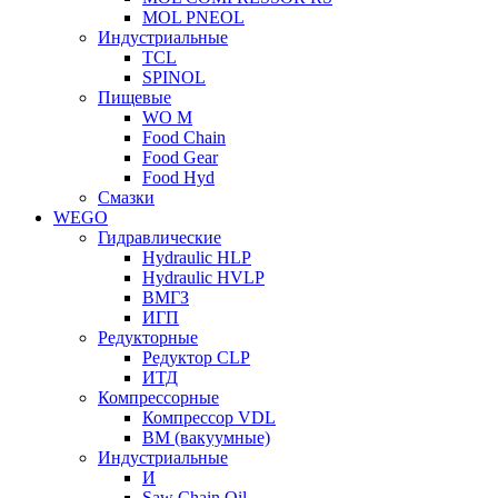
MOL PNEOL
Индустриальные
TCL
SPINOL
Пищевые
WO M
Food Chain
Food Gear
Food Hyd
Смазки
WEGO
Гидравлические
Hydraulic HLP
Hydraulic HVLP
ВМГЗ
ИГП
Редукторные
Редуктор CLP
ИТД
Компрессорные
Компрессор VDL
ВМ (вакуумные)
Индустриальные
И
Saw Chain Oil