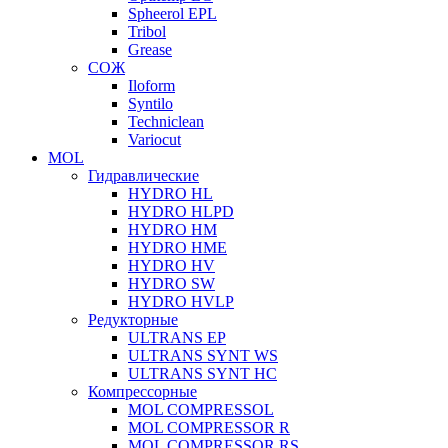
Spheerol EPL
Tribol
Grease
СОЖ
Iloform
Syntilo
Techniclean
Variocut
MOL
Гидравлические
HYDRO HL
HYDRO HLPD
HYDRO HM
HYDRO HME
HYDRO HV
HYDRO SW
HYDRO HVLP
Редукторные
ULTRANS EP
ULTRANS SYNT WS
ULTRANS SYNT HC
Компрессорные
MOL COMPRESSOL
MOL COMPRESSOR R
MOL COMPRESSOR RS