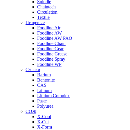
Spindle
Chaintech
Circulation
Textile
Пищевые
Foodline Air
Foodline AW
Foodline AW PAO
Foodline Chain
Foodline Gear
Foodline Grease
Foodline Spray
Foodline WP
Смазки
Barium
Bentonite
CAS
Lithium
Lithium Complex
Paste
Polyurea
СОЖ
X-Cool
X-Cut
X-Form