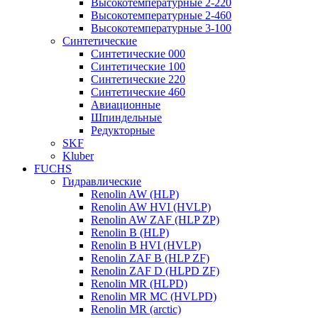
Высокотемпературные 2-220
Высокотемпературные 2-460
Высокотемпературные 3-100
Синтетические
Синтетические 000
Синтетические 100
Синтетические 220
Синтетические 460
Авиационные
Шпиндельные
Редукторные
SKF
Kluber
FUCHS
Гидравлические
Renolin AW (HLP)
Renolin AW HVI (HVLP)
Renolin AW ZAF (HLP ZP)
Renolin B (HLP)
Renolin B HVI (HVLP)
Renolin ZAF B (HLP ZF)
Renolin ZAF D (HLPD ZF)
Renolin MR (HLPD)
Renolin MR MC (HVLPD)
Renolin MR (arctic)