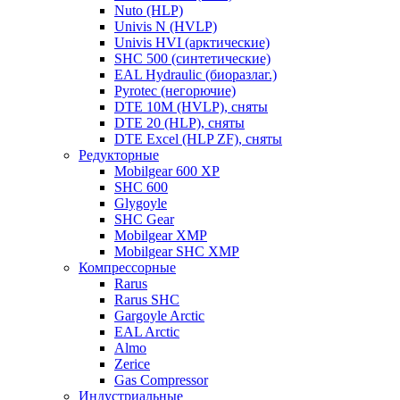
Nuto (HLP)
Univis N (HVLP)
Univis HVI (арктические)
SHC 500 (синтетические)
EAL Hydraulic (биоразлаг.)
Pyrotec (негорючие)
DTE 10M (HVLP), сняты
DTE 20 (HLP), сняты
DTE Excel (HLP ZF), сняты
Редукторные
Mobilgear 600 XP
SHC 600
Glygoyle
SHC Gear
Mobilgear XMP
Mobilgear SHC XMP
Компрессорные
Rarus
Rarus SHC
Gargoyle Arctic
EAL Arctic
Almo
Zerice
Gas Compressor
Индустриальные