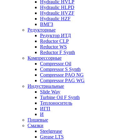
Hydraulic HVLP
Hydraulic HLPD
Hydraulic HVZF
Hydraulic HZF
ВМГЗ
Редукторные
Редуктор ИТД
Reductor CLP
Reductor WS
Reductor F Synth
Компрессорные
Compressor Oil
Compressor S Synth
Compressor PAO NG
Compressor PAG WG
Индустриальные
Slide Way
Turbine Oil F Synth
Теплоноситель
ИГП
И
Пищевые
Смазки
Steelgrease
Grease LTS