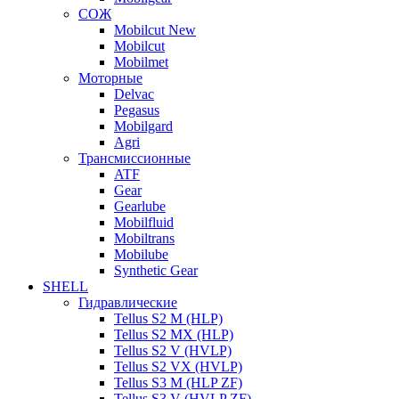
СОЖ
Mobilcut New
Mobilcut
Mobilmet
Моторные
Delvac
Pegasus
Mobilgard
Agri
Трансмиссионные
ATF
Gear
Gearlube
Mobilfluid
Mobiltrans
Mobilube
Synthetic Gear
SHELL
Гидравлические
Tellus S2 M (HLP)
Tellus S2 MХ (HLP)
Tellus S2 V (HVLP)
Tellus S2 VX (HVLP)
Tellus S3 M (HLP ZF)
Tellus S3 V (HVLP ZF)