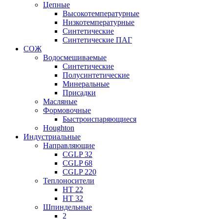
Цепные
Высокотемпературные
Низкотемпературные
Синтетические
Синтетические ПАГ
СОЖ
Водосмешиваемые
Синтетические
Полусинтетические
Минеральные
Присадки
Масляные
Формовочные
Быстроиспаряющиеся
Houghton
Индустриальные
Направляющие
CGLP 32
CGLP 68
CGLP 220
Теплоносители
HT 22
HT 32
Шпиндельные
2