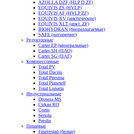
AZOLLA DZF (HLP D ZF)
EQUIVIS ZS (HVLP)
EQUIVIS AF (HVLP ZF)
EQUIVIS XV (арктические)
EQUIVIS XLT (аркт. ZF)
BIOHYDRAN (биоразлагаемые)
SAFE (негорючие)
Редукторные
Carter EP (минеральные)
Carter SH (ПАО)
Carter SG (ПАГ)
Компрессорные
Total PV
Total Dacnis
Total Pneuma
Total Planetelf
Total Lunaria
Индустриальные
Drosera MS
Cirkan RO
Cortis
Seriola
Preslia
Пищевые
Finavestan (белые)