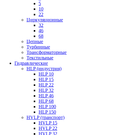
5
10
22
Циркуляционные
32
46
68
Цепные
Турбинные
Трансформаторные
Текстильные
Гидравлические
HLP (индустрия)
HLP 10
HLP 15
HLP 22
HLP 32
HLP 46
HLP 68
HLP 100
HLP 150
HVLP (транспорт)
HVLP 15
HVLP 22
HVLP 32