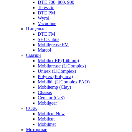
DTE 700, 800, 900
Teresstic
DTE PM
Wyrol
Vacuoline
Пищевые
DTE FM
SHC Cibus
Mobilgrease FM
Marcol
Смазки
Mobilux EP (Lithium)
Mobilgrease (LiComplex)
Unirex (LiComplex)
Polyrex (Polyurea)
Mobilith (LiComplex PAO)
Mobiltemp (Clay)
Chassis
Centaur (CaS)
Mobilgear
СОЖ
Mobilcut New
Mobilcut
Mobilmet
Моторные