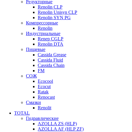
Редукторные
Renolin CLP
Renolin Unisyn CLP
Renolin SYN PG
Компрессорные
Renolin
Индустриальные
Renep CGLP
Renolin DTA
Пищевые
Cassida Grease
Cassida Fluid
Cassida Chain
FM
СОЖ
Ecocool
Ecocut
Ratak
Renocast
Смазки
Renolit
TOTAL
Гидравлические
AZOLLA ZS (HLP)
AZOLLA AF (HLP ZF)