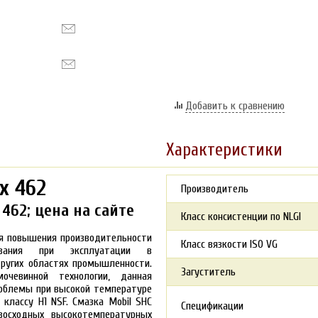
Добавить к сравнению
Характеристики
x 462
Производитель
462; цена на сайте
Класс консистенции по NLGI
ля повышения производительности
Класс вязкости ISO VG
вания при эксплуатации в
других областях промышленности.
Загуститель
очевинной технологии, данная
роблемы при высокой температуре
классу H1 NSF. Смазка Mobil SHC
Спецификации
восходных высокотемпературных