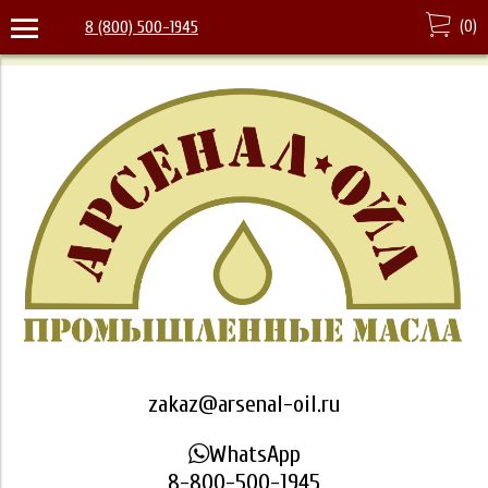
(
0
)
8 (800) 500-1945
zakaz@arsenal-oil.ru
WhatsApp
8-800-500-1945