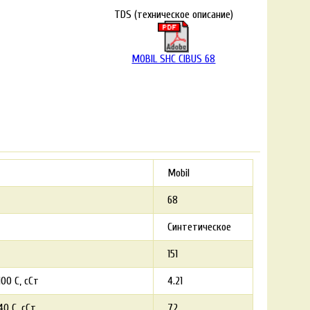
TDS (техническое описание)
MOBIL SHC CIBUS 68
Mobil
68
Синтетическое
151
00 С, сСт
4.21
0 С, сСт
72