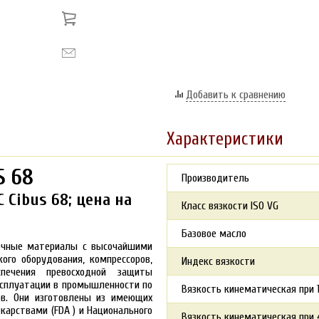
Добавить к сравнению
Характеристики
S 68
Производитель
 Cibus 68; цена на
Класс вязкости ISO VG
Базовое масло
зочные материалы с высочайшими
ого оборудования, компрессоров,
Индекс вязкости
печения превосходной защиты
ксплуатации в промышленности по
Вязкость кинематическая при 1
ов. Они изготовлены из имеющих
екарствами
(FDA
) и Национального
Вязкость кинематическая при 4