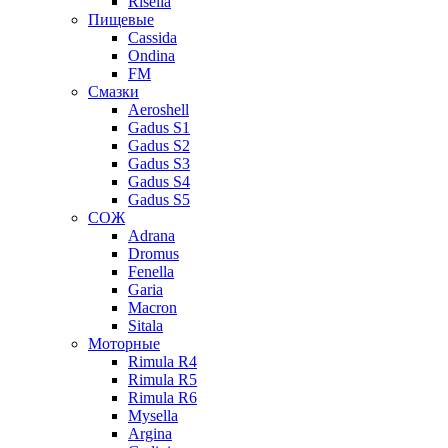
Risella
Пищевые
Cassida
Ondina
FM
Смазки
Aeroshell
Gadus S1
Gadus S2
Gadus S3
Gadus S4
Gadus S5
СОЖ
Adrana
Dromus
Fenella
Garia
Macron
Sitala
Моторные
Rimula R4
Rimula R5
Rimula R6
Mysella
Argina