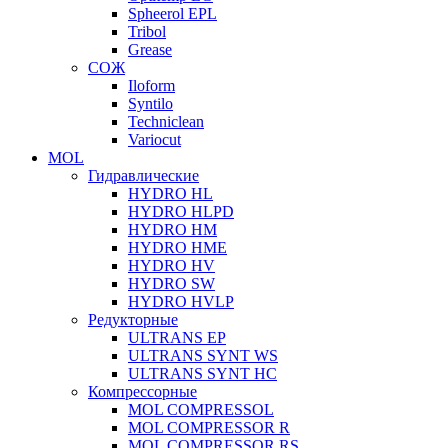
Spheerol EPL
Tribol
Grease
СОЖ
Iloform
Syntilo
Techniclean
Variocut
MOL
Гидравлические
HYDRO HL
HYDRO HLPD
HYDRO HM
HYDRO HME
HYDRO HV
HYDRO SW
HYDRO HVLP
Редукторные
ULTRANS EP
ULTRANS SYNT WS
ULTRANS SYNT HC
Компрессорные
MOL COMPRESSOL
MOL COMPRESSOR R
MOL COMPRESSOR RS