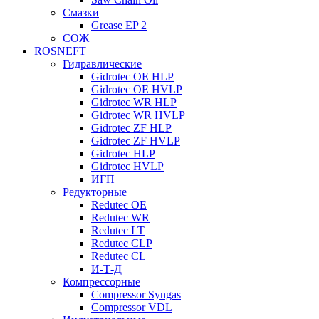
Смазки
Grease EP 2
СОЖ
ROSNEFT
Гидравлические
Gidrotec OE HLP
Gidrotec OE HVLP
Gidrotec WR HLP
Gidrotec WR HVLP
Gidrotec ZF HLP
Gidrotec ZF HVLP
Gidrotec HLP
Gidrotec HVLP
ИГП
Редукторные
Redutec OE
Redutec WR
Redutec LT
Redutec CLP
Redutec CL
И-Т-Д
Компрессорные
Compressor Syngas
Compressor VDL