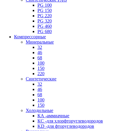
PG 100
PG 150
PG 220
PG 320
PG 460
PG 680
Компрессорные
Минеральные
32
46
68
100
150
220
Синтетические
32
46
68
100
150
Холодильные
КА -аммиачные
КС -для хлорфторуглеводородов
KD -для фторуглеводородов