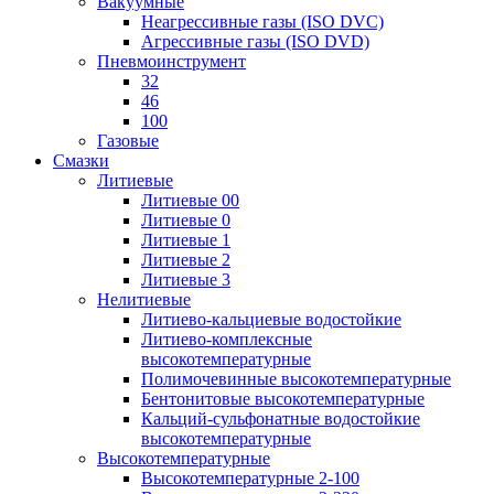
Вакуумные
Неагрессивные газы (ISO DVC)
Агрессивные газы (ISO DVD)
Пневмоинструмент
32
46
100
Газовые
Смазки
Литиевые
Литиевые 00
Литиевые 0
Литиевые 1
Литиевые 2
Литиевые 3
Нелитиевые
Литиево-кальциевые водостойкие
Литиево-комплексные
высокотемпературные
Полимочевинные высокотемпературные
Бентонитовые высокотемпературные
Кальций-сульфонатные водостойкие
высокотемпературные
Высокотемпературные
Высокотемпературные 2-100