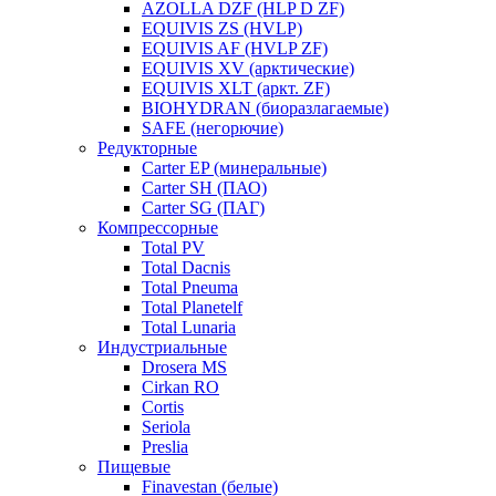
AZOLLA DZF (HLP D ZF)
EQUIVIS ZS (HVLP)
EQUIVIS AF (HVLP ZF)
EQUIVIS XV (арктические)
EQUIVIS XLT (аркт. ZF)
BIOHYDRAN (биоразлагаемые)
SAFE (негорючие)
Редукторные
Carter EP (минеральные)
Carter SH (ПАО)
Carter SG (ПАГ)
Компрессорные
Total PV
Total Dacnis
Total Pneuma
Total Planetelf
Total Lunaria
Индустриальные
Drosera MS
Cirkan RO
Cortis
Seriola
Preslia
Пищевые
Finavestan (белые)