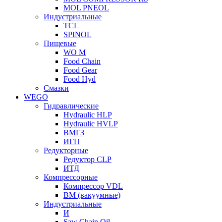
MOL PNEOL
Индустриальные
TCL
SPINOL
Пищевые
WO M
Food Chain
Food Gear
Food Hyd
Смазки
WEGO
Гидравлические
Hydraulic HLP
Hydraulic HVLP
ВМГЗ
ИГП
Редукторные
Редуктор CLP
ИТД
Компрессорные
Компрессор VDL
ВМ (вакуумные)
Индустриальные
И
Saw Chain Oil