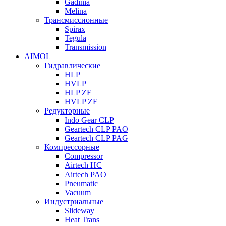
Gadinia
Melina
Трансмиссионные
Spirax
Tegula
Transmission
AIMOL
Гидравлические
HLP
HVLP
HLP ZF
HVLP ZF
Редукторные
Indo Gear CLP
Geartech CLP PAO
Geartech CLP PAG
Компрессорные
Compressor
Airtech HC
Airtech PAO
Pneumatic
Vacuum
Индустриальные
Slideway
Heat Trans