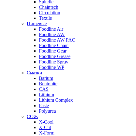
Spindle
Chaintech
Circulation
Textile
Пищевые
Foodline Air
Foodline AW
Foodline AW PAO
Foodline Chain
Foodline Gear
Foodline Grease
Foodline Spray
Foodline WP
Смазки
Barium
Bentonite
CAS
Lithium
Lithium Complex
Paste
Polyurea
СОЖ
X-Cool
X-Cut
X-Form