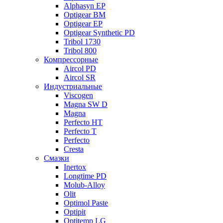
Alphasyn EP
Optigear BM
Optigear EP
Optigear Synthetic PD
Tribol 1730
Tribol 800
Компрессорные
Aircol PD
Aircol SR
Индустриальные
Viscogen
Magna SW D
Magna
Perfecto HT
Perfecto T
Perfecto
Cresta
Смазки
Inertox
Longtime PD
Molub-Alloy
Olit
Optimol Paste
Optipit
Optitemp LG