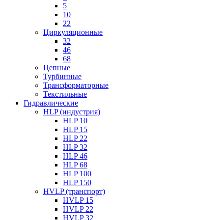
5
10
22
Циркуляционные
32
46
68
Цепные
Турбинные
Трансформаторные
Текстильные
Гидравлические
HLP (индустрия)
HLP 10
HLP 15
HLP 22
HLP 32
HLP 46
HLP 68
HLP 100
HLP 150
HVLP (транспорт)
HVLP 15
HVLP 22
HVLP 32