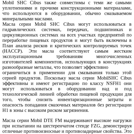
Mobil SHC Cibus также совместимы с теми же самыми
уплотнениями и прочими конструкционными материалами,
что используются в оборудовании, обычно смазываемом
минеральными маслами.
Масла серии Mobil SHC Cibus могут использоваться в
гидравлических системах, передачах, подшипниках и
циркуляционных системах на всех участках предприятий по
переработке пищевых продуктов и могут быть включены в
План анализа рисков и критических контролируемых точек
(HACCP
). Эти масла соответствуют самым жестким
эксплуатационным требованиям многочисленных
изготовителей компонентов, использующих в конструкциях
разнообразные металлы, что позволяет эффективно
ограничиться в применении для смазывания только этой
серией продуктов. Поскольку масла серии MobilSHC Cibus
эффективны и имеют регистрацию по классу NSFH1 они
могут использоваться в оборудовании над и под
технологической линией обработки пищевой продукции для
того, чтобы снизить инвентаризационные затраты и
опасность попадания смазочных материалов без регистрации
H1 в зоны с высоким риском загрязнения.
Масла серии Mobil DTE FM выдерживают высокие нагрузки
при испытании на шестеренчатом стенде FZG, демонстрируя
отличные противоизносные и противозадирные свойства. Это