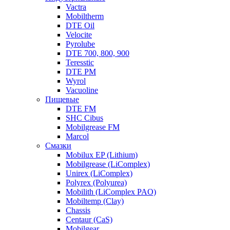
Vactra
Mobiltherm
DTE Oil
Velocite
Pyrolube
DTE 700, 800, 900
Teresstic
DTE PM
Wyrol
Vacuoline
Пищевые
DTE FM
SHC Cibus
Mobilgrease FM
Marcol
Смазки
Mobilux EP (Lithium)
Mobilgrease (LiComplex)
Unirex (LiComplex)
Polyrex (Polyurea)
Mobilith (LiComplex PAO)
Mobiltemp (Clay)
Chassis
Centaur (CaS)
Mobilgear