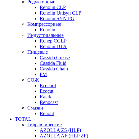
Редукторные
Renolin CLP
Renolin Unisyn CLP
Renolin SYN PG
Компрессорные
Renolin
Индустриальные
Renep CGLP
Renolin DTA
Пищевые
Cassida Grease
Cassida Fluid
Cassida Chain
FM
СОЖ
Ecocool
Ecocut
Ratak
Renocast
Смазки
Renolit
TOTAL
Гидравлические
AZOLLA ZS (HLP)
AZOLLA AF (HLP ZF)