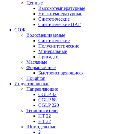
Цепные
Высокотемпературные
Низкотемпературные
Синтетические
Синтетические ПАГ
СОЖ
Водосмешиваемые
Синтетические
Полусинтетические
Минеральные
Присадки
Масляные
Формовочные
Быстроиспаряющиеся
Houghton
Индустриальные
Направляющие
CGLP 32
CGLP 68
CGLP 220
Теплоносители
HT 22
HT 32
Шпиндельные
2