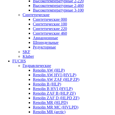
Высокотемпературные 2-220
Высокотемпературные 2-460
Высокотемпературные 3-100
Синтетические
Синтетические 000
Синтетические 100
Синтетические 220
Синтетические 460
Авиационные
Шпиндельные
Редукторные
SKF
Kluber
FUCHS
Гидравлические
Renolin AW (HLP)
Renolin AW HVI (HVLP)
Renolin AW ZAF (HLP ZP)
Renolin B (HLP)
Renolin B HVI (HVLP)
Renolin ZAF B (HLP ZF)
Renolin ZAF D (HLPD ZF)
Renolin MR (HLPD)
Renolin MR MC (HVLPD)
Renolin MR (arctic)