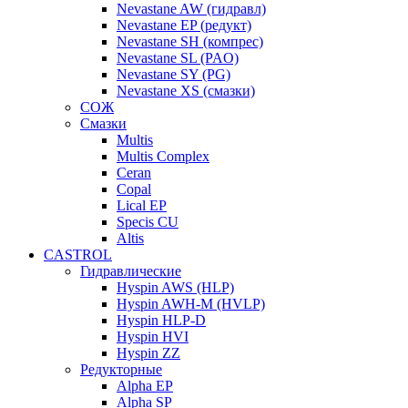
Nevastane AW (гидравл)
Nevastane EP (редукт)
Nevastane SH (компрес)
Nevastane SL (PAO)
Nevastane SY (PG)
Nevastane XS (смазки)
СОЖ
Смазки
Multis
Multis Complex
Ceran
Copal
Lical EP
Specis CU
Altis
CASTROL
Гидравлические
Hyspin AWS (HLP)
Hyspin AWH-M (HVLP)
Hyspin HLP-D
Hyspin HVI
Hyspin ZZ
Редукторные
Alpha EP
Alpha SP