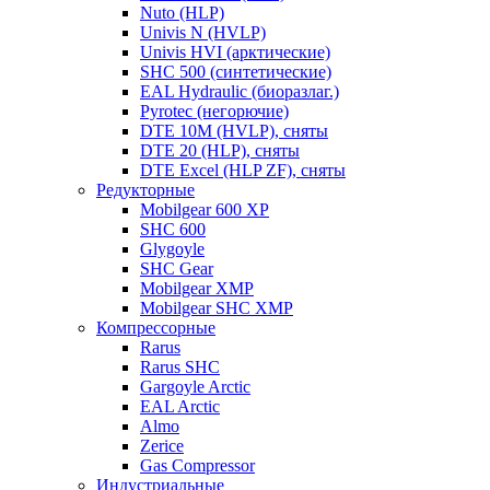
Nuto (HLP)
Univis N (HVLP)
Univis HVI (арктические)
SHC 500 (синтетические)
EAL Hydraulic (биоразлаг.)
Pyrotec (негорючие)
DTE 10M (HVLP), сняты
DTE 20 (HLP), сняты
DTE Excel (HLP ZF), сняты
Редукторные
Mobilgear 600 XP
SHC 600
Glygoyle
SHC Gear
Mobilgear XMP
Mobilgear SHC XMP
Компрессорные
Rarus
Rarus SHC
Gargoyle Arctic
EAL Arctic
Almo
Zerice
Gas Compressor
Индустриальные