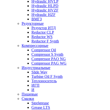
Hydraulic HVLP
Hydraulic HLPD
Hydraulic HVZF
Hydraulic HZF
ВМГЗ
Редукторные
Редуктор ИТД
Reductor CLP
Reductor WS
Reductor F Synth
Компрессорные
Compressor Oil
Compressor S Synth
Compressor PAO NG
Compressor PAG WG
Индустриальные
Slide Way
Turbine Oil F Synth
Теплоноситель
ИГП
И
Пищевые
Смазки
Steelgrease
Grease LTS