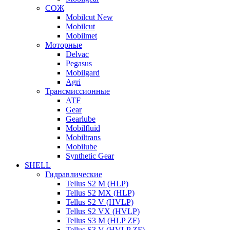
СОЖ
Mobilcut New
Mobilcut
Mobilmet
Моторные
Delvac
Pegasus
Mobilgard
Agri
Трансмиссионные
ATF
Gear
Gearlube
Mobilfluid
Mobiltrans
Mobilube
Synthetic Gear
SHELL
Гидравлические
Tellus S2 M (HLP)
Tellus S2 MХ (HLP)
Tellus S2 V (HVLP)
Tellus S2 VX (HVLP)
Tellus S3 M (HLP ZF)
Tellus S3 V (HVLP ZF)