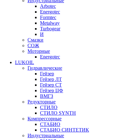
Индустриальные
Arbotec
Energotec
Formtec
Metalway
Turbogear
И
Смазки
СОЖ
Моторные
Energotec
LUKOIL
Гидравлические
Гейзер
Гейзер ЛТ
Гейзер СТ
Гейзер ЦФ
ВМГЗ
Редукторные
СТИЛО
СТИЛО SYNTH
Компрессорные
СТАБИО
СТАБИО СИНТЕТИК
Индустриальные