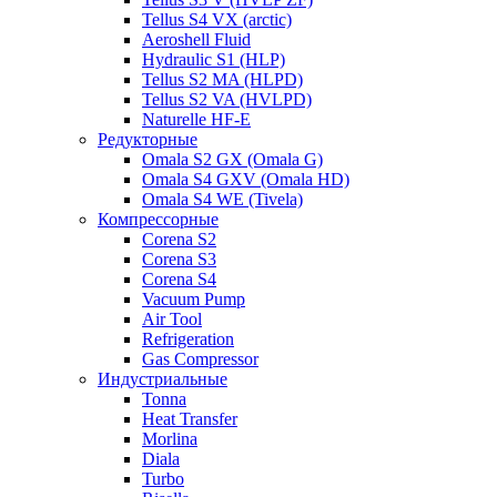
Tellus S4 VX (arctic)
Aeroshell Fluid
Hydraulic S1 (HLP)
Tellus S2 MA (HLPD)
Tellus S2 VA (HVLPD)
Naturelle HF-E
Редукторные
Omala S2 GX (Omala G)
Omala S4 GXV (Omala HD)
Omala S4 WE (Tivela)
Компрессорные
Corena S2
Corena S3
Corena S4
Vacuum Pump
Air Tool
Refrigeration
Gas Compressor
Индустриальные
Tonna
Heat Transfer
Morlina
Diala
Turbo