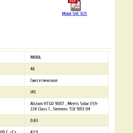
Mobil SHC 825
MOBIL
46
Синтетическое
145
Alstom HTGD 90117
Meets Solar ES9-
224 Class 1
Siemens TLV 9013 04
0.83
00 С, сСт
43.9