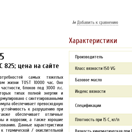
Добавить к сравнению
Характеристики
5
Производитель
 825; цена на сайте
Класс вязкости ISO VG
потребностей самых тяжелых
Базовое масло
лом жизни TOST 10000 час. Оно
частности, блоков под 3000 л.с.
Индекс вязкости
оторых типах полной энергии и
формулировано с синтезированными
рмула обеспечивает превосходную
Спецификации
 устойчивость к разрушению при
акже обеспечивает отличные
ны и коррозии, а также хорошие
Плотность при 15 С, кг/л
азованию. Данные характеристики
 к термической / окислительной
Вязкость кинематическая при 1