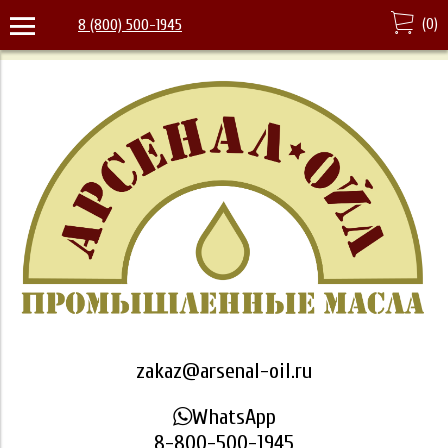
(
0
)
8 (800) 500-1945
zakaz@arsenal-oil.ru
WhatsApp
8-800-500-1945