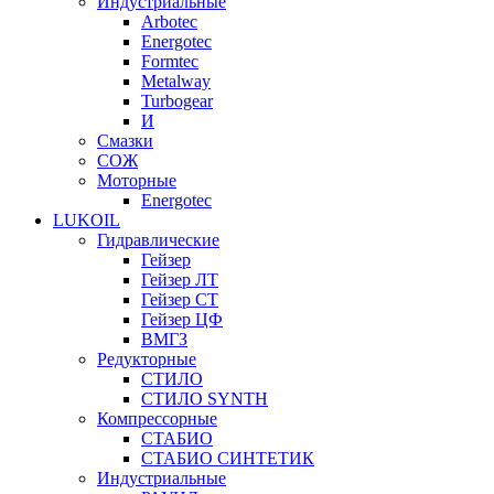
Индустриальные
Arbotec
Energotec
Formtec
Metalway
Turbogear
И
Смазки
СОЖ
Моторные
Energotec
LUKOIL
Гидравлические
Гейзер
Гейзер ЛТ
Гейзер СТ
Гейзер ЦФ
ВМГЗ
Редукторные
СТИЛО
СТИЛО SYNTH
Компрессорные
СТАБИО
СТАБИО СИНТЕТИК
Индустриальные