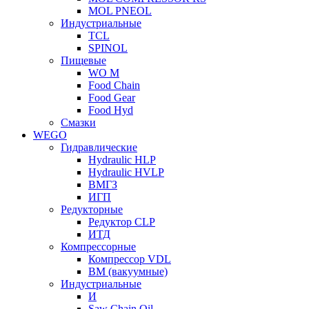
MOL PNEOL
Индустриальные
TCL
SPINOL
Пищевые
WO M
Food Chain
Food Gear
Food Hyd
Смазки
WEGO
Гидравлические
Hydraulic HLP
Hydraulic HVLP
ВМГЗ
ИГП
Редукторные
Редуктор CLP
ИТД
Компрессорные
Компрессор VDL
ВМ (вакуумные)
Индустриальные
И
Saw Chain Oil