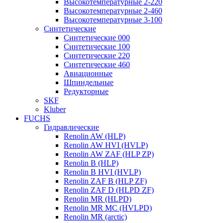
Высокотемпературные 2-220
Высокотемпературные 2-460
Высокотемпературные 3-100
Синтетические
Синтетические 000
Синтетические 100
Синтетические 220
Синтетические 460
Авиационные
Шпиндельные
Редукторные
SKF
Kluber
FUCHS
Гидравлические
Renolin AW (HLP)
Renolin AW HVI (HVLP)
Renolin AW ZAF (HLP ZP)
Renolin B (HLP)
Renolin B HVI (HVLP)
Renolin ZAF B (HLP ZF)
Renolin ZAF D (HLPD ZF)
Renolin MR (HLPD)
Renolin MR MC (HVLPD)
Renolin MR (arctic)