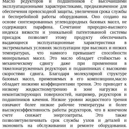
Масло редукторов и подшипников с высочайшими
эксплуатационными характеристиками, предназначенное для
обеспечения превосходной защиты, увеличения срока службы
и бесперебойной работы оборудования. Оно создано на
основе синтезированных углеводородных базовых масел, не
содержащих парафина. Сочетание природно-высокого
индекса вязкости и уникальной патентованной системы
присадок позволяет этому продукту обеспечивать
выдающиеся эксплуатационные характеристики в
экстремальных условиях эксплуатации при высоких и низких
температурах, что намного превышает способности
минеральных масел. Это масло обладает стойкостью к
механическому сдвигу даже при применении в
тяжелонагруженных редукторах и подшипниках с высокими
скоростями сдвига. Благодаря молекулярной структуре
базовых масел, применяемых в его композициии,масло
обладает низкими коэффициентами трения. Это приводит к
низкому жидкостномутрению в зоне нагрузки и
неконтактирующих поверхностей, например, редукторов и
подшипников качения. Низкие уровни жидкостного трения
означают более низкие рабочие температуры и более
высокуюэффективность работы редукторов, что в конечном
счете снижает энергозатраты. Это также
позволяетувеличивать срок службы узлов и деталей и
экономить на обслуживании и ремонте оборудования.