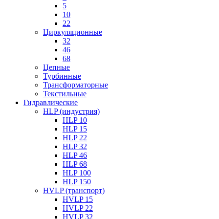
5
10
22
Циркуляционные
32
46
68
Цепные
Турбинные
Трансформаторные
Текстильные
Гидравлические
HLP (индустрия)
HLP 10
HLP 15
HLP 22
HLP 32
HLP 46
HLP 68
HLP 100
HLP 150
HVLP (транспорт)
HVLP 15
HVLP 22
HVLP 32