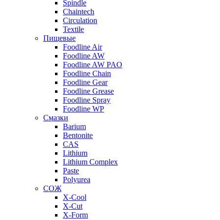
Spindle
Chaintech
Circulation
Textile
Пищевые
Foodline Air
Foodline AW
Foodline AW PAO
Foodline Chain
Foodline Gear
Foodline Grease
Foodline Spray
Foodline WP
Смазки
Barium
Bentonite
CAS
Lithium
Lithium Complex
Paste
Polyurea
СОЖ
X-Cool
X-Cut
X-Form