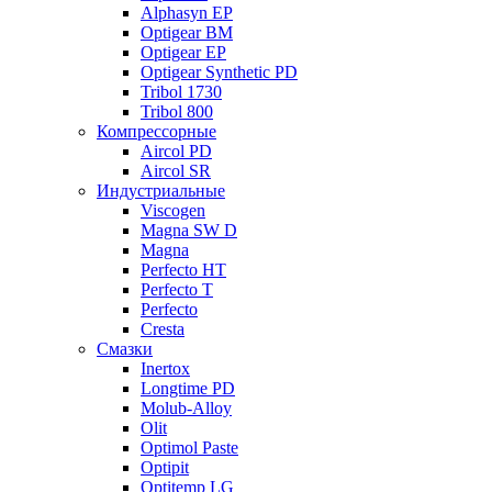
Alphasyn EP
Optigear BM
Optigear EP
Optigear Synthetic PD
Tribol 1730
Tribol 800
Компрессорные
Aircol PD
Aircol SR
Индустриальные
Viscogen
Magna SW D
Magna
Perfecto HT
Perfecto T
Perfecto
Cresta
Смазки
Inertox
Longtime PD
Molub-Alloy
Olit
Optimol Paste
Optipit
Optitemp LG