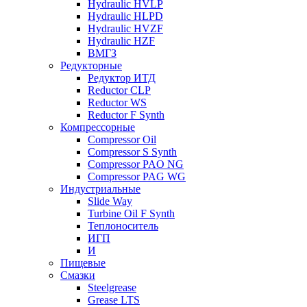
Hydraulic HVLP
Hydraulic HLPD
Hydraulic HVZF
Hydraulic HZF
ВМГЗ
Редукторные
Редуктор ИТД
Reductor CLP
Reductor WS
Reductor F Synth
Компрессорные
Compressor Oil
Compressor S Synth
Compressor PAO NG
Compressor PAG WG
Индустриальные
Slide Way
Turbine Oil F Synth
Теплоноситель
ИГП
И
Пищевые
Смазки
Steelgrease
Grease LTS