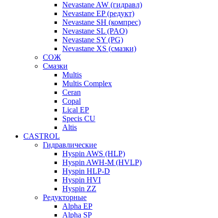
Nevastane AW (гидравл)
Nevastane EP (редукт)
Nevastane SH (компрес)
Nevastane SL (PAO)
Nevastane SY (PG)
Nevastane XS (смазки)
СОЖ
Смазки
Multis
Multis Complex
Ceran
Copal
Lical EP
Specis CU
Altis
CASTROL
Гидравлические
Hyspin AWS (HLP)
Hyspin AWH-M (HVLP)
Hyspin HLP-D
Hyspin HVI
Hyspin ZZ
Редукторные
Alpha EP
Alpha SP