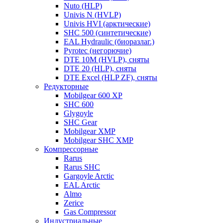
Nuto (HLP)
Univis N (HVLP)
Univis HVI (арктические)
SHC 500 (синтетические)
EAL Hydraulic (биоразлаг.)
Pyrotec (негорючие)
DTE 10M (HVLP), сняты
DTE 20 (HLP), сняты
DTE Excel (HLP ZF), сняты
Редукторные
Mobilgear 600 XP
SHC 600
Glygoyle
SHC Gear
Mobilgear XMP
Mobilgear SHC XMP
Компрессорные
Rarus
Rarus SHC
Gargoyle Arctic
EAL Arctic
Almo
Zerice
Gas Compressor
Индустриальные