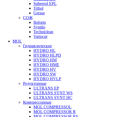
Spheerol EPL
Tribol
Grease
СОЖ
Iloform
Syntilo
Techniclean
Variocut
MOL
Гидравлические
HYDRO HL
HYDRO HLPD
HYDRO HM
HYDRO HME
HYDRO HV
HYDRO SW
HYDRO HVLP
Редукторные
ULTRANS EP
ULTRANS SYNT WS
ULTRANS SYNT HC
Компрессорные
MOL COMPRESSOL
MOL COMPRESSOR R
MOL COMPRESSOR RS