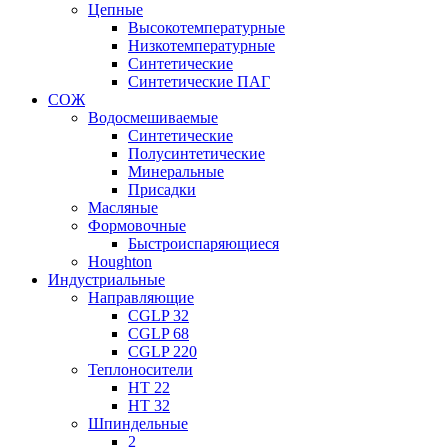
Цепные
Высокотемпературные
Низкотемпературные
Синтетические
Синтетические ПАГ
СОЖ
Водосмешиваемые
Синтетические
Полусинтетические
Минеральные
Присадки
Масляные
Формовочные
Быстроиспаряющиеся
Houghton
Индустриальные
Направляющие
CGLP 32
CGLP 68
CGLP 220
Теплоносители
HT 22
HT 32
Шпиндельные
2