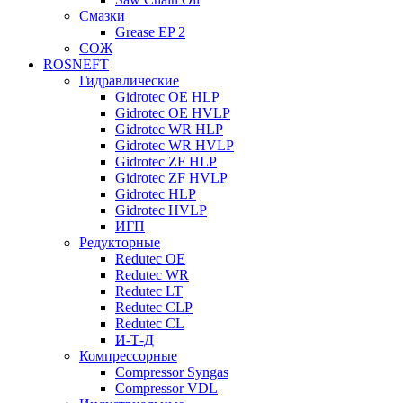
Смазки
Grease EP 2
СОЖ
ROSNEFT
Гидравлические
Gidrotec OE HLP
Gidrotec OE HVLP
Gidrotec WR HLP
Gidrotec WR HVLP
Gidrotec ZF HLP
Gidrotec ZF HVLP
Gidrotec HLP
Gidrotec HVLP
ИГП
Редукторные
Redutec OE
Redutec WR
Redutec LT
Redutec CLP
Redutec CL
И-Т-Д
Компрессорные
Compressor Syngas
Compressor VDL