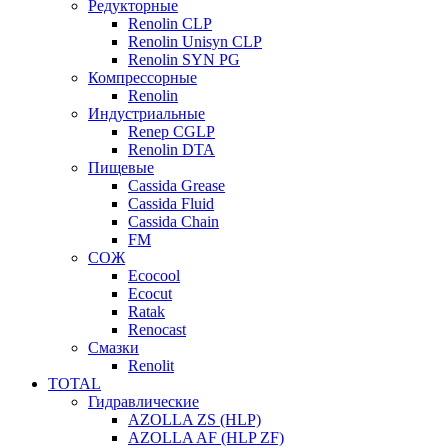
Редукторные
Renolin CLP
Renolin Unisyn CLP
Renolin SYN PG
Компрессорные
Renolin
Индустриальные
Renep CGLP
Renolin DTA
Пищевые
Cassida Grease
Cassida Fluid
Cassida Chain
FM
СОЖ
Ecocool
Ecocut
Ratak
Renocast
Смазки
Renolit
TOTAL
Гидравлические
AZOLLA ZS (HLP)
AZOLLA AF (HLP ZF)