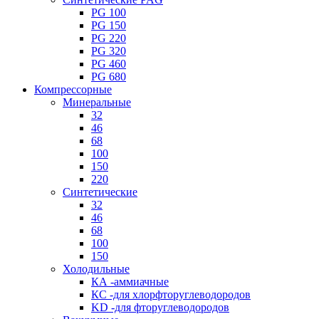
PG 100
PG 150
PG 220
PG 320
PG 460
PG 680
Компрессорные
Минеральные
32
46
68
100
150
220
Синтетические
32
46
68
100
150
Холодильные
КА -аммиачные
КС -для хлорфторуглеводородов
KD -для фторуглеводородов