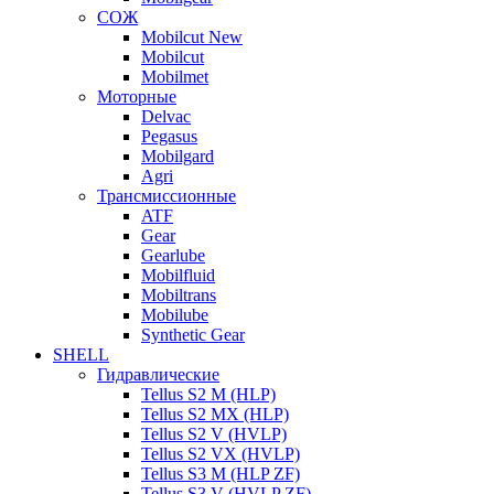
СОЖ
Mobilcut New
Mobilcut
Mobilmet
Моторные
Delvac
Pegasus
Mobilgard
Agri
Трансмиссионные
ATF
Gear
Gearlube
Mobilfluid
Mobiltrans
Mobilube
Synthetic Gear
SHELL
Гидравлические
Tellus S2 M (HLP)
Tellus S2 MХ (HLP)
Tellus S2 V (HVLP)
Tellus S2 VX (HVLP)
Tellus S3 M (HLP ZF)
Tellus S3 V (HVLP ZF)