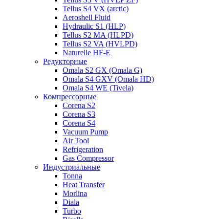
Tellus S4 VX (arctic)
Aeroshell Fluid
Hydraulic S1 (HLP)
Tellus S2 MA (HLPD)
Tellus S2 VA (HVLPD)
Naturelle HF-E
Редукторные
Omala S2 GX (Omala G)
Omala S4 GXV (Omala HD)
Omala S4 WE (Tivela)
Компрессорные
Corena S2
Corena S3
Corena S4
Vacuum Pump
Air Tool
Refrigeration
Gas Compressor
Индустриальные
Tonna
Heat Transfer
Morlina
Diala
Turbo