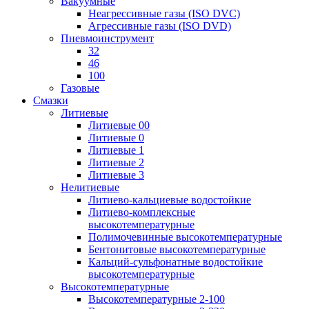
Вакуумные
Неагрессивные газы (ISO DVC)
Агрессивные газы (ISO DVD)
Пневмоинструмент
32
46
100
Газовые
Смазки
Литиевые
Литиевые 00
Литиевые 0
Литиевые 1
Литиевые 2
Литиевые 3
Нелитиевые
Литиево-кальциевые водостойкие
Литиево-комплексные
высокотемпературные
Полимочевинные высокотемпературные
Бентонитовые высокотемпературные
Кальций-сульфонатные водостойкие
высокотемпературные
Высокотемпературные
Высокотемпературные 2-100