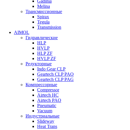
Gadinia
Melina
Трансмиссионные
Spirax
Tegula
Transmission
AIMOL
Гидравлические
HLP
HVLP
HLP ZF
HVLP ZF
Редукторные
Indo Gear CLP
Geartech CLP PAO
Geartech CLP PAG
Компрессорные
Compressor
Airtech HC
Airtech PAO
Pneumatic
Vacuum
Индустриальные
Slideway
Heat Trans