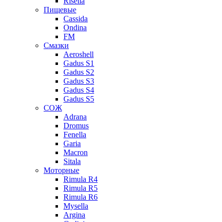
Risella
Пищевые
Cassida
Ondina
FM
Смазки
Aeroshell
Gadus S1
Gadus S2
Gadus S3
Gadus S4
Gadus S5
СОЖ
Adrana
Dromus
Fenella
Garia
Macron
Sitala
Моторные
Rimula R4
Rimula R5
Rimula R6
Mysella
Argina