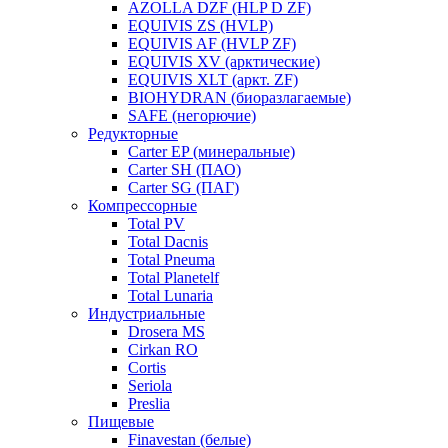
AZOLLA DZF (HLP D ZF)
EQUIVIS ZS (HVLP)
EQUIVIS AF (HVLP ZF)
EQUIVIS XV (арктические)
EQUIVIS XLT (аркт. ZF)
BIOHYDRAN (биоразлагаемые)
SAFE (негорючие)
Редукторные
Carter EP (минеральные)
Carter SH (ПАО)
Carter SG (ПАГ)
Компрессорные
Total PV
Total Dacnis
Total Pneuma
Total Planetelf
Total Lunaria
Индустриальные
Drosera MS
Cirkan RO
Cortis
Seriola
Preslia
Пищевые
Finavestan (белые)