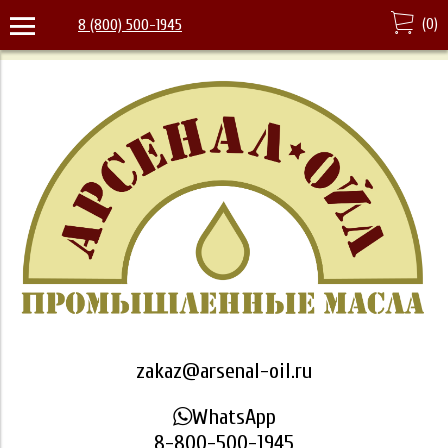
(
0
)
8 (800) 500-1945
zakaz@arsenal-oil.ru
WhatsApp
8-800-500-1945