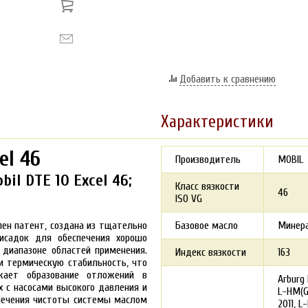
Добавить к сравнению
Характеристики
el 46
Производитель
MOBIL
l DTE 10 Excel 46;
Класс вязкости
46
ISO VG
влен патент, создана из тщательно
Базовое масло
Минер
исадок для обеспечения хорошо
 диапазоне областей применения.
Индекс вязкости
163
 термическую стабильность, что
жает образование отложений в
Arburg 
 с насосами высокого давления и
L-HM(G
спечения чистоты системы маслом
2011, L