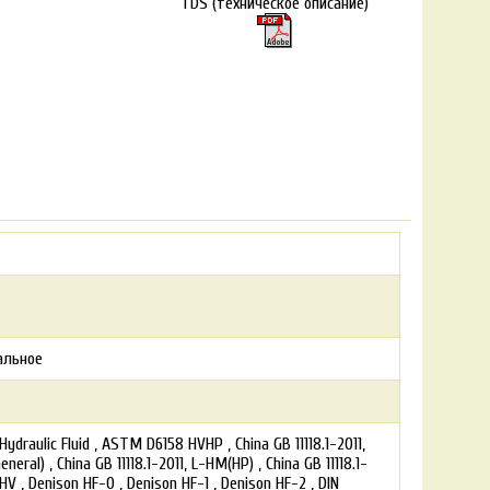
TDS (техническое описание)
альное
Hydraulic Fluid
ASTM D6158 HVHP
China GB 11118.1-2011,
eneral)
China GB 11118.1-2011, L-HM(HP)
China GB 11118.1-
-HV
Denison HF-0
Denison HF-1
Denison HF-2
DIN