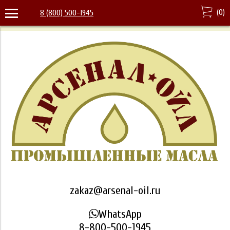
(
0
)
8 (800) 500-1945
zakaz@arsenal-oil.ru
WhatsApp
8-800-500-1945