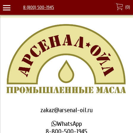
(
0
)
8 (800) 500-1945
zakaz@arsenal-oil.ru
WhatsApp
8-800-500-1945