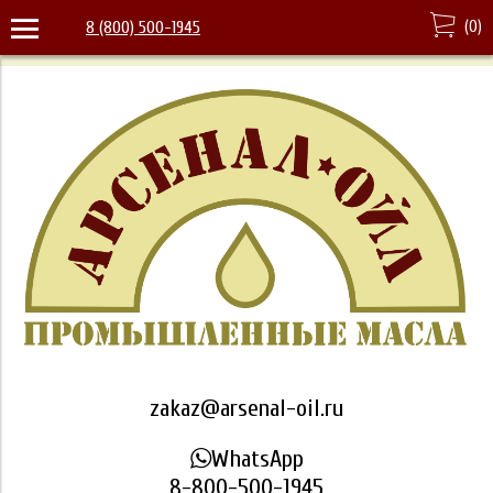
(
0
)
8 (800) 500-1945
zakaz@arsenal-oil.ru
WhatsApp
8-800-500-1945