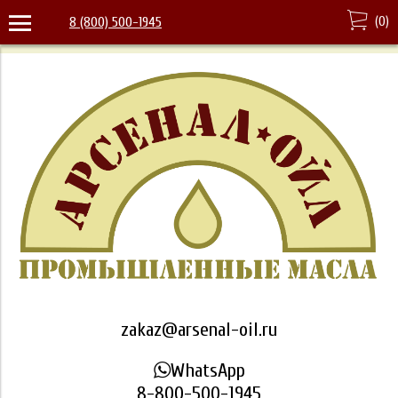
(
0
)
8 (800) 500-1945
zakaz@arsenal-oil.ru
WhatsApp
8-800-500-1945