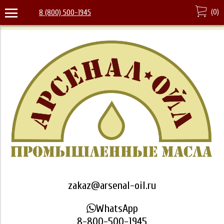
(
0
)
8 (800) 500-1945
zakaz@arsenal-oil.ru
WhatsApp
8-800-500-1945