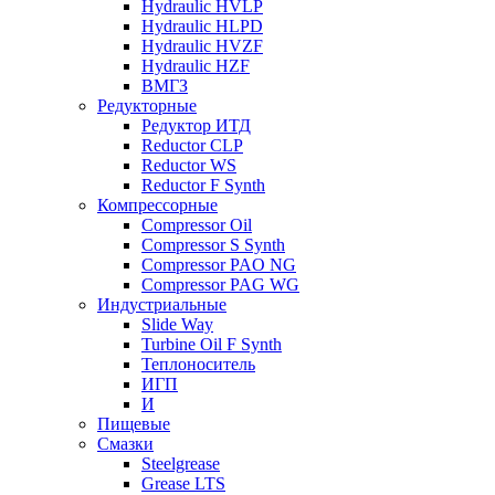
Hydraulic HVLP
Hydraulic HLPD
Hydraulic HVZF
Hydraulic HZF
ВМГЗ
Редукторные
Редуктор ИТД
Reductor CLP
Reductor WS
Reductor F Synth
Компрессорные
Compressor Oil
Compressor S Synth
Compressor PAO NG
Compressor PAG WG
Индустриальные
Slide Way
Turbine Oil F Synth
Теплоноситель
ИГП
И
Пищевые
Смазки
Steelgrease
Grease LTS