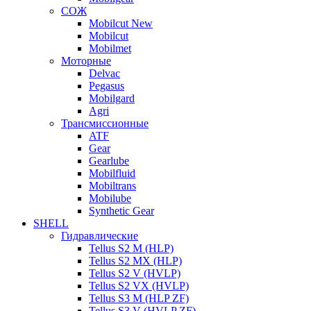
СОЖ
Mobilcut New
Mobilcut
Mobilmet
Моторные
Delvac
Pegasus
Mobilgard
Agri
Трансмиссионные
ATF
Gear
Gearlube
Mobilfluid
Mobiltrans
Mobilube
Synthetic Gear
SHELL
Гидравлические
Tellus S2 M (HLP)
Tellus S2 MХ (HLP)
Tellus S2 V (HVLP)
Tellus S2 VX (HVLP)
Tellus S3 M (HLP ZF)
Tellus S3 V (HVLP ZF)