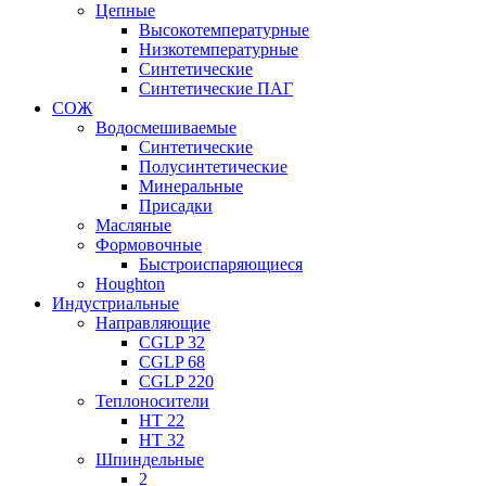
Цепные
Высокотемпературные
Низкотемпературные
Синтетические
Синтетические ПАГ
СОЖ
Водосмешиваемые
Синтетические
Полусинтетические
Минеральные
Присадки
Масляные
Формовочные
Быстроиспаряющиеся
Houghton
Индустриальные
Направляющие
CGLP 32
CGLP 68
CGLP 220
Теплоносители
HT 22
HT 32
Шпиндельные
2