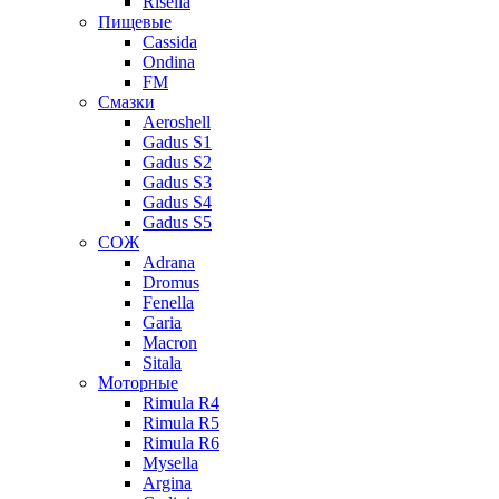
Risella
Пищевые
Cassida
Ondina
FM
Смазки
Aeroshell
Gadus S1
Gadus S2
Gadus S3
Gadus S4
Gadus S5
СОЖ
Adrana
Dromus
Fenella
Garia
Macron
Sitala
Моторные
Rimula R4
Rimula R5
Rimula R6
Mysella
Argina