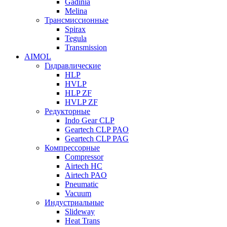
Gadinia
Melina
Трансмиссионные
Spirax
Tegula
Transmission
AIMOL
Гидравлические
HLP
HVLP
HLP ZF
HVLP ZF
Редукторные
Indo Gear CLP
Geartech CLP PAO
Geartech CLP PAG
Компрессорные
Compressor
Airtech HC
Airtech PAO
Pneumatic
Vacuum
Индустриальные
Slideway
Heat Trans