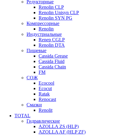
Редукторные
Renolin CLP
Renolin Unisyn CLP
Renolin SYN PG
Компрессорные
Renolin
Индустриальные
Renep CGLP
Renolin DTA
Пищевые
Cassida Grease
Cassida Fluid
Cassida Chain
FM
СОЖ
Ecocool
Ecocut
Ratak
Renocast
Смазки
Renolit
TOTAL
Гидравлические
AZOLLA ZS (HLP)
AZOLLA AF (HLP ZF)