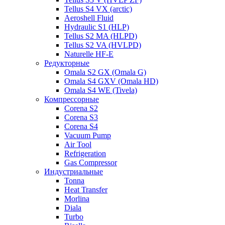
Tellus S4 VX (arctic)
Aeroshell Fluid
Hydraulic S1 (HLP)
Tellus S2 MA (HLPD)
Tellus S2 VA (HVLPD)
Naturelle HF-E
Редукторные
Omala S2 GX (Omala G)
Omala S4 GXV (Omala HD)
Omala S4 WE (Tivela)
Компрессорные
Corena S2
Corena S3
Corena S4
Vacuum Pump
Air Tool
Refrigeration
Gas Compressor
Индустриальные
Tonna
Heat Transfer
Morlina
Diala
Turbo