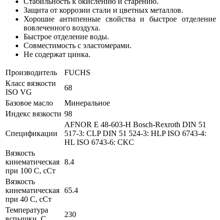
Стабильность к окислению и старению.
Защита от коррозии стали и цветных металлов.
Хорошие антипенные свойства и быстрое отделение
вовлеченного воздуха.
Быстрое отделение воды.
Совместимость с эластомерами.
Не содержат цинка.
Производитель
FUCHS
Класс вязкости
68
ISO VG
Базовое масло
Минеральное
Индекс вязкости
98
AFNOR E 48-603-H
Bosch-Rexroth
DIN 51
Спецификации
517-3: CLP
DIN 51 524-3: HLP
ISO 6743-4:
HL
ISO 6743-6: CKC
Вязкость
кинематическая
8.4
при 100 С, сСт
Вязкость
кинематическая
65.4
при 40 С, сСт
Температура
230
вспышки, С