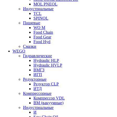
MOL PNEOL
Индустриальные
TCL
SPINOL
Пищевые
WO M
Food Chain
Food Gear
Food Hyd
Смазки
WEGO
Гидравлические
Hydraulic HLP
Hydraulic HVLP
ВМГЗ
ИГП
Редукторные
Редуктор CLP
ИТД
Компрессорные
Компрессор VDL
ВМ (вакуумные)
Индустриальные
И
Saw Chain Oil