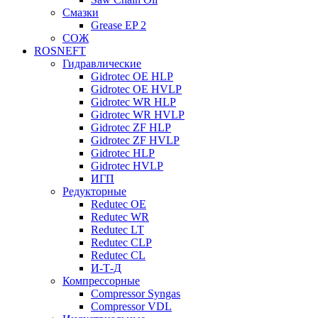
Смазки
Grease EP 2
СОЖ
ROSNEFT
Гидравлические
Gidrotec OE HLP
Gidrotec OE HVLP
Gidrotec WR HLP
Gidrotec WR HVLP
Gidrotec ZF HLP
Gidrotec ZF HVLP
Gidrotec HLP
Gidrotec HVLP
ИГП
Редукторные
Redutec OE
Redutec WR
Redutec LT
Redutec CLP
Redutec CL
И-Т-Д
Компрессорные
Compressor Syngas
Compressor VDL