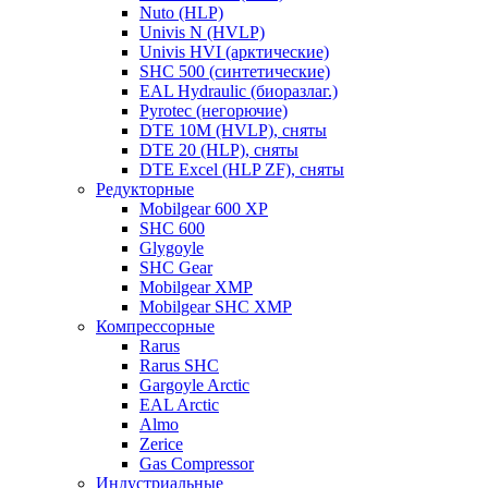
Nuto (HLP)
Univis N (HVLP)
Univis HVI (арктические)
SHC 500 (синтетические)
EAL Hydraulic (биоразлаг.)
Pyrotec (негорючие)
DTE 10M (HVLP), сняты
DTE 20 (HLP), сняты
DTE Excel (HLP ZF), сняты
Редукторные
Mobilgear 600 XP
SHC 600
Glygoyle
SHC Gear
Mobilgear XMP
Mobilgear SHC XMP
Компрессорные
Rarus
Rarus SHC
Gargoyle Arctic
EAL Arctic
Almo
Zerice
Gas Compressor
Индустриальные