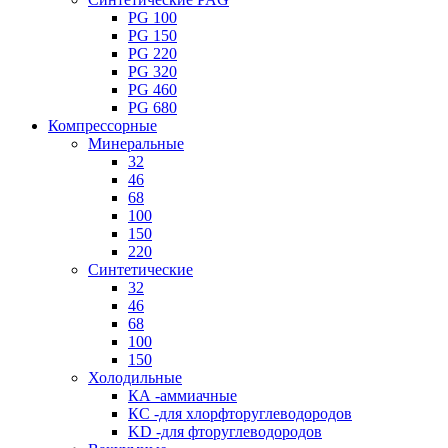
PG 100
PG 150
PG 220
PG 320
PG 460
PG 680
Компрессорные
Минеральные
32
46
68
100
150
220
Синтетические
32
46
68
100
150
Холодильные
КА -аммиачные
КС -для хлорфторуглеводородов
KD -для фторуглеводородов