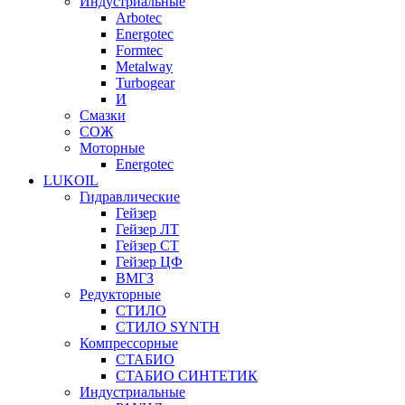
Индустриальные
Arbotec
Energotec
Formtec
Metalway
Turbogear
И
Смазки
СОЖ
Моторные
Energotec
LUKOIL
Гидравлические
Гейзер
Гейзер ЛТ
Гейзер СТ
Гейзер ЦФ
ВМГЗ
Редукторные
СТИЛО
СТИЛО SYNTH
Компрессорные
СТАБИО
СТАБИО СИНТЕТИК
Индустриальные