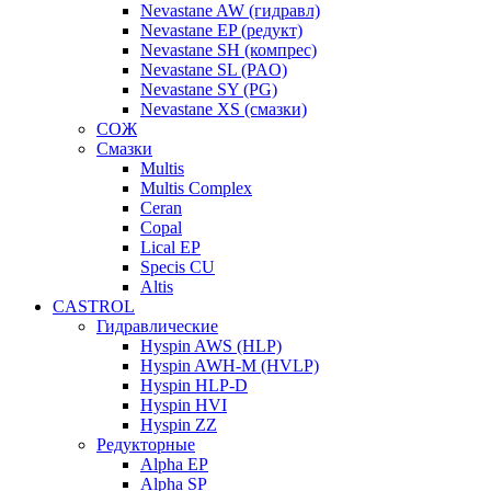
Nevastane AW (гидравл)
Nevastane EP (редукт)
Nevastane SH (компрес)
Nevastane SL (PAO)
Nevastane SY (PG)
Nevastane XS (смазки)
СОЖ
Смазки
Multis
Multis Complex
Ceran
Copal
Lical EP
Specis CU
Altis
CASTROL
Гидравлические
Hyspin AWS (HLP)
Hyspin AWH-M (HVLP)
Hyspin HLP-D
Hyspin HVI
Hyspin ZZ
Редукторные
Alpha EP
Alpha SP