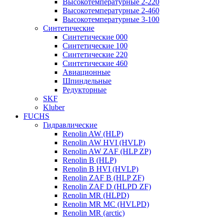
Высокотемпературные 2-220
Высокотемпературные 2-460
Высокотемпературные 3-100
Синтетические
Синтетические 000
Синтетические 100
Синтетические 220
Синтетические 460
Авиационные
Шпиндельные
Редукторные
SKF
Kluber
FUCHS
Гидравлические
Renolin AW (HLP)
Renolin AW HVI (HVLP)
Renolin AW ZAF (HLP ZP)
Renolin B (HLP)
Renolin B HVI (HVLP)
Renolin ZAF B (HLP ZF)
Renolin ZAF D (HLPD ZF)
Renolin MR (HLPD)
Renolin MR MC (HVLPD)
Renolin MR (arctic)