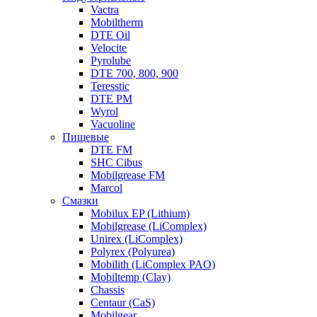
Vactra
Mobiltherm
DTE Oil
Velocite
Pyrolube
DTE 700, 800, 900
Teresstic
DTE PM
Wyrol
Vacuoline
Пищевые
DTE FM
SHC Cibus
Mobilgrease FM
Marcol
Смазки
Mobilux EP (Lithium)
Mobilgrease (LiComplex)
Unirex (LiComplex)
Polyrex (Polyurea)
Mobilith (LiComplex PAO)
Mobiltemp (Clay)
Chassis
Centaur (CaS)
Mobilgear