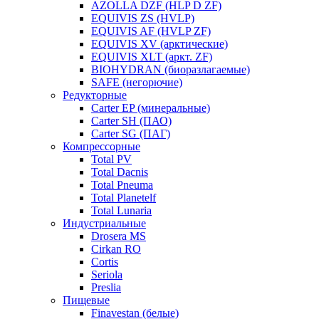
AZOLLA DZF (HLP D ZF)
EQUIVIS ZS (HVLP)
EQUIVIS AF (HVLP ZF)
EQUIVIS XV (арктические)
EQUIVIS XLT (аркт. ZF)
BIOHYDRAN (биоразлагаемые)
SAFE (негорючие)
Редукторные
Carter EP (минеральные)
Carter SH (ПАО)
Carter SG (ПАГ)
Компрессорные
Total PV
Total Dacnis
Total Pneuma
Total Planetelf
Total Lunaria
Индустриальные
Drosera MS
Cirkan RO
Cortis
Seriola
Preslia
Пищевые
Finavestan (белые)