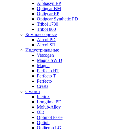
Alphasyn EP
Optigear BM
Optigear EP
Optigear Synthetic PD
Tribol 1730
Tribol 800
Компрессорные
Aircol PD
Aircol SR
Индустриальные
Viscogen
Magna SW D
Magna
Perfecto HT
Perfecto T
Perfecto
Cresta
Смазки
Inertox
Longtime PD
Molub-Alloy
Olit
Optimol Paste
Optipit
Optitemp LG