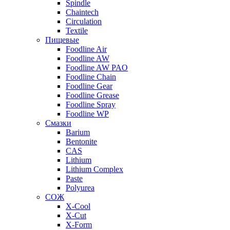
Spindle
Chaintech
Circulation
Textile
Пищевые
Foodline Air
Foodline AW
Foodline AW PAO
Foodline Chain
Foodline Gear
Foodline Grease
Foodline Spray
Foodline WP
Смазки
Barium
Bentonite
CAS
Lithium
Lithium Complex
Paste
Polyurea
СОЖ
X-Cool
X-Cut
X-Form