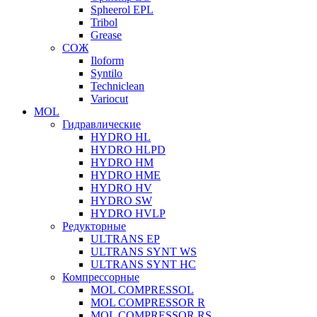
Spheerol EPL
Tribol
Grease
СОЖ
Iloform
Syntilo
Techniclean
Variocut
MOL
Гидравлические
HYDRO HL
HYDRO HLPD
HYDRO HM
HYDRO HME
HYDRO HV
HYDRO SW
HYDRO HVLP
Редукторные
ULTRANS EP
ULTRANS SYNT WS
ULTRANS SYNT HC
Компрессорные
MOL COMPRESSOL
MOL COMPRESSOR R
MOL COMPRESSOR RS