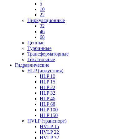
5
10
22
Циркуляционные
32
46
68
Цепные
Турбинные
Трансформаторные
Текстильные
Гидравлические
HLP (индустрия)
HLP 10
HLP 15
HLP 22
HLP 32
HLP 46
HLP 68
HLP 100
HLP 150
HVLP (транспорт)
HVLP 15
HVLP 22
HVLP 32