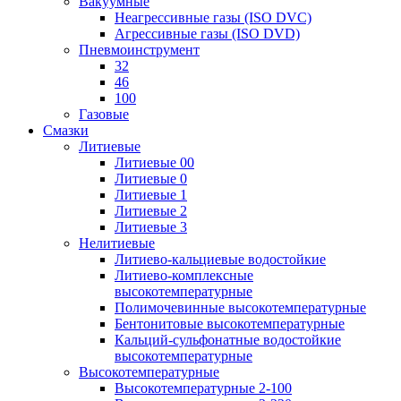
Вакуумные
Неагрессивные газы (ISO DVC)
Агрессивные газы (ISO DVD)
Пневмоинструмент
32
46
100
Газовые
Смазки
Литиевые
Литиевые 00
Литиевые 0
Литиевые 1
Литиевые 2
Литиевые 3
Нелитиевые
Литиево-кальциевые водостойкие
Литиево-комплексные
высокотемпературные
Полимочевинные высокотемпературные
Бентонитовые высокотемпературные
Кальций-сульфонатные водостойкие
высокотемпературные
Высокотемпературные
Высокотемпературные 2-100