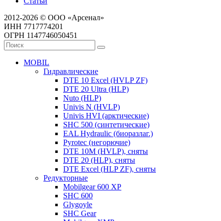
Статьи
2012-2026 © ООО «Арсенал»
ИНН 7717774201
ОГРН 1147746050451
MOBIL
Гидравлические
DTE 10 Excel (HVLP ZF)
DTE 20 Ultra (HLP)
Nuto (HLP)
Univis N (HVLP)
Univis HVI (арктические)
SHC 500 (синтетические)
EAL Hydraulic (биоразлаг.)
Pyrotec (негорючие)
DTE 10M (HVLP), сняты
DTE 20 (HLP), сняты
DTE Excel (HLP ZF), сняты
Редукторные
Mobilgear 600 XP
SHC 600
Glygoyle
SHC Gear