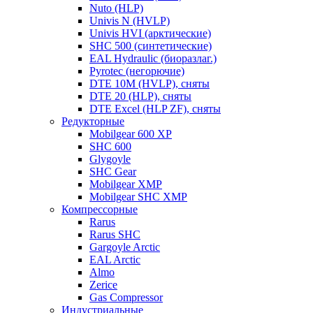
Nuto (HLP)
Univis N (HVLP)
Univis HVI (арктические)
SHC 500 (синтетические)
EAL Hydraulic (биоразлаг.)
Pyrotec (негорючие)
DTE 10M (HVLP), сняты
DTE 20 (HLP), сняты
DTE Excel (HLP ZF), сняты
Редукторные
Mobilgear 600 XP
SHC 600
Glygoyle
SHC Gear
Mobilgear XMP
Mobilgear SHC XMP
Компрессорные
Rarus
Rarus SHC
Gargoyle Arctic
EAL Arctic
Almo
Zerice
Gas Compressor
Индустриальные