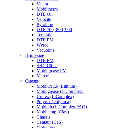
Vactra
Mobiltherm
DTE Oil
Velocite
Pyrolube
DTE 700, 800, 900
Teresstic
DTE PM
Wyrol
Vacuoline
Пищевые
DTE FM
SHC Cibus
Mobilgrease FM
Marcol
Смазки
Mobilux EP (Lithium)
Mobilgrease (LiComplex)
Unirex (LiComplex)
Polyrex (Polyurea)
Mobilith (LiComplex PAO)
Mobiltemp (Clay)
Chassis
Centaur (CaS)
Mobilgear