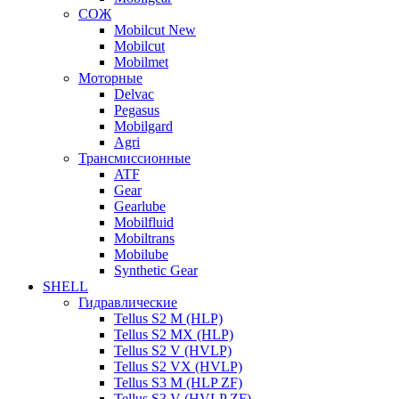
СОЖ
Mobilcut New
Mobilcut
Mobilmet
Моторные
Delvac
Pegasus
Mobilgard
Agri
Трансмиссионные
ATF
Gear
Gearlube
Mobilfluid
Mobiltrans
Mobilube
Synthetic Gear
SHELL
Гидравлические
Tellus S2 M (HLP)
Tellus S2 MХ (HLP)
Tellus S2 V (HVLP)
Tellus S2 VX (HVLP)
Tellus S3 M (HLP ZF)
Tellus S3 V (HVLP ZF)