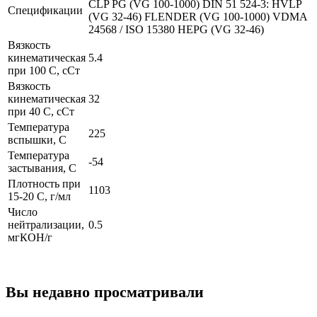
CLP PG (VG 100-1000)
DIN 51 524-3: HVLP
Спецификации
(VG 32-46)
FLENDER (VG 100-1000)
VDMA
24568 / ISO 15380 HEPG (VG 32-46)
Вязкость
кинематическая
5.4
при 100 С, сСт
Вязкость
кинематическая
32
при 40 С, сСт
Температура
225
вспышки, С
Температура
-54
застывания, С
Плотность при
1103
15-20 С, г/мл
Число
нейтрализации,
0.5
мгКОН/г
Вы недавно просматривали