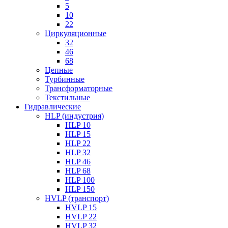
5
10
22
Циркуляционные
32
46
68
Цепные
Турбинные
Трансформаторные
Текстильные
Гидравлические
HLP (индустрия)
HLP 10
HLP 15
HLP 22
HLP 32
HLP 46
HLP 68
HLP 100
HLP 150
HVLP (транспорт)
HVLP 15
HVLP 22
HVLP 32