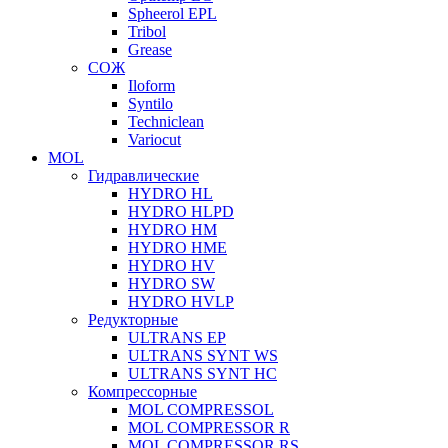
Spheerol EPL
Tribol
Grease
СОЖ
Iloform
Syntilo
Techniclean
Variocut
MOL
Гидравлические
HYDRO HL
HYDRO HLPD
HYDRO HM
HYDRO HME
HYDRO HV
HYDRO SW
HYDRO HVLP
Редукторные
ULTRANS EP
ULTRANS SYNT WS
ULTRANS SYNT HC
Компрессорные
MOL COMPRESSOL
MOL COMPRESSOR R
MOL COMPRESSOR RS