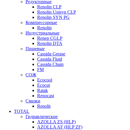
Редукторные
Renolin CLP
Renolin Unisyn CLP
Renolin SYN PG
Компрессорные
Renolin
Индустриальные
Renep CGLP
Renolin DTA
Пищевые
Cassida Grease
Cassida Fluid
Cassida Chain
FM
СОЖ
Ecocool
Ecocut
Ratak
Renocast
Смазки
Renolit
TOTAL
Гидравлические
AZOLLA ZS (HLP)
AZOLLA AF (HLP ZF)