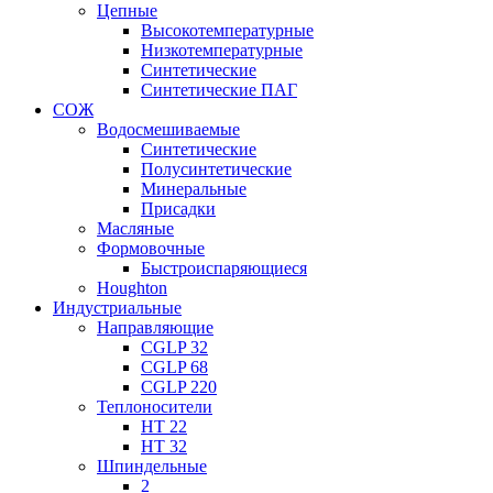
Цепные
Высокотемпературные
Низкотемпературные
Синтетические
Синтетические ПАГ
СОЖ
Водосмешиваемые
Синтетические
Полусинтетические
Минеральные
Присадки
Масляные
Формовочные
Быстроиспаряющиеся
Houghton
Индустриальные
Направляющие
CGLP 32
CGLP 68
CGLP 220
Теплоносители
HT 22
HT 32
Шпиндельные
2