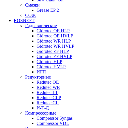
Смазки
Grease EP 2
СОЖ
ROSNEFT
Гидравлические
Gidrotec OE HLP
Gidrotec OE HVLP
Gidrotec WR HLP
Gidrotec WR HVLP
Gidrotec ZF HLP
Gidrotec ZF HVLP
Gidrotec HLP
Gidrotec HVLP
ИГП
Редукторные
Redutec OE
Redutec WR
Redutec LT
Redutec CLP
Redutec CL
И-Т-Д
Компрессорные
Compressor Syngas
Compressor VDL