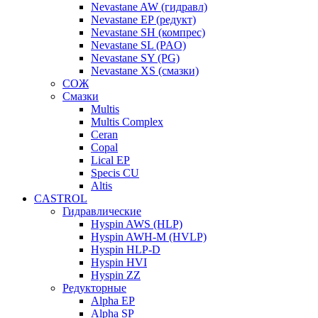
Nevastane AW (гидравл)
Nevastane EP (редукт)
Nevastane SH (компрес)
Nevastane SL (PAO)
Nevastane SY (PG)
Nevastane XS (смазки)
СОЖ
Смазки
Multis
Multis Complex
Ceran
Copal
Lical EP
Specis CU
Altis
CASTROL
Гидравлические
Hyspin AWS (HLP)
Hyspin AWH-M (HVLP)
Hyspin HLP-D
Hyspin HVI
Hyspin ZZ
Редукторные
Alpha EP
Alpha SP