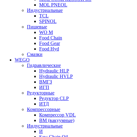
MOL PNEOL
Индустриальные
TCL
SPINOL
Пищевые
WO M
Food Chain
Food Gear
Food Hyd
Смазки
WEGO
Гидравлические
Hydraulic HLP
Hydraulic HVLP
ВМГЗ
ИГП
Редукторные
Редуктор CLP
ИТД
Компрессорные
Компрессор VDL
ВМ (вакуумные)
Индустриальные
И
Saw Chain Oil