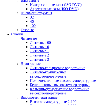
Вакуумные
Неагрессивные газы (ISO DVC)
Агрессивные газы (ISO DVD)
Пневмоинструмент
32
46
100
Газовые
Смазки
Литиевые
Литиевые 00
Литиевые 0
Литиевые 1
Литиевые 2
Литиевые 3
Нелитиевые
Литиево-кальциевые водостойкие
Литиево-комплексные
высокотемпературные
Полимочевинные высокотемпературные
Бентонитовые высокотемпературные
Кальций-сульфонатные водостойкие
высокотемпературные
Высокотемпературные
Высокотемпературные 2-100