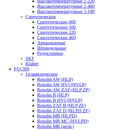
Высокотемпературные 2-220
Высокотемпературные 2-460
Высокотемпературные 3-100
Синтетические
Синтетические 000
Синтетические 100
Синтетические 220
Синтетические 460
Авиационные
Шпиндельные
Редукторные
SKF
Kluber
FUCHS
Гидравлические
Renolin AW (HLP)
Renolin AW HVI (HVLP)
Renolin AW ZAF (HLP ZP)
Renolin B (HLP)
Renolin B HVI (HVLP)
Renolin ZAF B (HLP ZF)
Renolin ZAF D (HLPD ZF)
Renolin MR (HLPD)
Renolin MR MC (HVLPD)
Renolin MR (arctic)