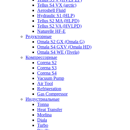
Tellus S4 VX (arctic)
Aeroshell Fluid
Hydraulic S1 (HLP)
Tellus S2 MA (HLPD)
Tellus S2 VA (HVLPD)
Naturelle HF-E
Редукторные
Omala S2 GX (Omala G)
Omala S4 GXV (Omala HD)
Omala S4 WE (Tivela)
Компрессорные
Corena S2
Corena S3
Corena S4
Vacuum Pump
Air Tool
Refrigeration
Gas Compressor
Индустриальные
Tonna
Heat Transfer
Morlina
Diala
Turbo