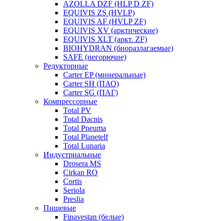
AZOLLA DZF (HLP D ZF)
EQUIVIS ZS (HVLP)
EQUIVIS AF (HVLP ZF)
EQUIVIS XV (арктические)
EQUIVIS XLT (аркт. ZF)
BIOHYDRAN (биоразлагаемые)
SAFE (негорючие)
Редукторные
Carter EP (минеральные)
Carter SH (ПАО)
Carter SG (ПАГ)
Компрессорные
Total PV
Total Dacnis
Total Pneuma
Total Planetelf
Total Lunaria
Индустриальные
Drosera MS
Cirkan RO
Cortis
Seriola
Preslia
Пищевые
Finavestan (белые)