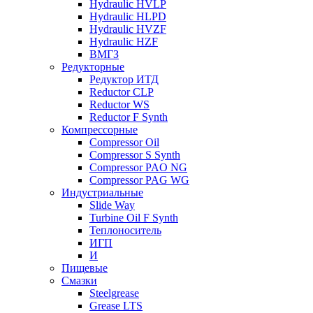
Hydraulic HVLP
Hydraulic HLPD
Hydraulic HVZF
Hydraulic HZF
ВМГЗ
Редукторные
Редуктор ИТД
Reductor CLP
Reductor WS
Reductor F Synth
Компрессорные
Compressor Oil
Compressor S Synth
Compressor PAO NG
Compressor PAG WG
Индустриальные
Slide Way
Turbine Oil F Synth
Теплоноситель
ИГП
И
Пищевые
Смазки
Steelgrease
Grease LTS