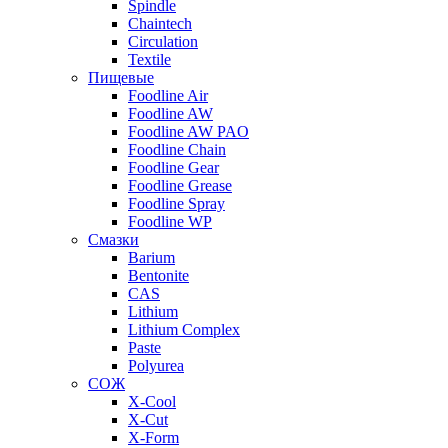
Spindle
Chaintech
Circulation
Textile
Пищевые
Foodline Air
Foodline AW
Foodline AW PAO
Foodline Chain
Foodline Gear
Foodline Grease
Foodline Spray
Foodline WP
Смазки
Barium
Bentonite
CAS
Lithium
Lithium Complex
Paste
Polyurea
СОЖ
X-Cool
X-Cut
X-Form