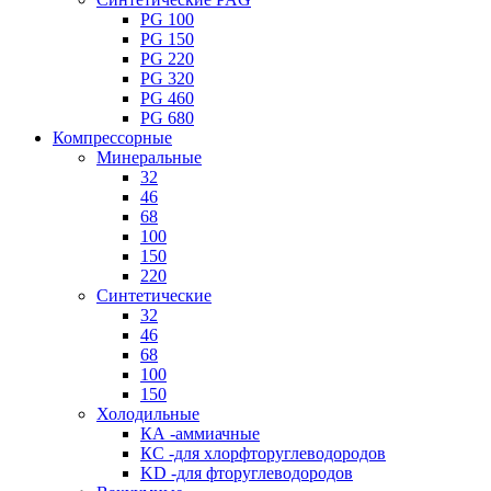
PG 100
PG 150
PG 220
PG 320
PG 460
PG 680
Компрессорные
Минеральные
32
46
68
100
150
220
Синтетические
32
46
68
100
150
Холодильные
КА -аммиачные
КС -для хлорфторуглеводородов
KD -для фторуглеводородов