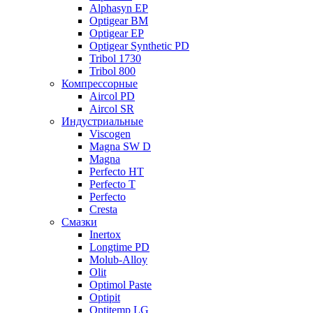
Alphasyn EP
Optigear BM
Optigear EP
Optigear Synthetic PD
Tribol 1730
Tribol 800
Компрессорные
Aircol PD
Aircol SR
Индустриальные
Viscogen
Magna SW D
Magna
Perfecto HT
Perfecto T
Perfecto
Cresta
Смазки
Inertox
Longtime PD
Molub-Alloy
Olit
Optimol Paste
Optipit
Optitemp LG