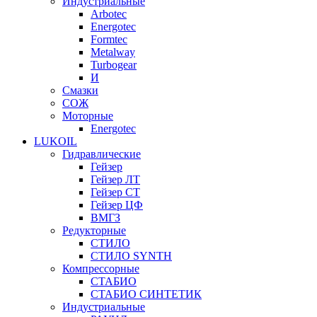
Индустриальные
Arbotec
Energotec
Formtec
Metalway
Turbogear
И
Смазки
СОЖ
Моторные
Energotec
LUKOIL
Гидравлические
Гейзер
Гейзер ЛТ
Гейзер СТ
Гейзер ЦФ
ВМГЗ
Редукторные
СТИЛО
СТИЛО SYNTH
Компрессорные
СТАБИО
СТАБИО СИНТЕТИК
Индустриальные