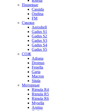
Risella
Пищевые
Cassida
Ondina
FM
Смазки
Aeroshell
Gadus S1
Gadus S2
Gadus S3
Gadus S4
Gadus S5
СОЖ
Adrana
Dromus
Fenella
Garia
Macron
Sitala
Моторные
Rimula R4
Rimula R5
Rimula R6
Mysella
Argina