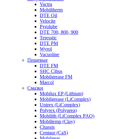
Vactra
Mobiltherm
DTE Oil
Velocite
Pyrolube
DTE 700, 800, 900
Teresstic
DTE PM
Wyrol
Vacuoline
Пищевые
DTE FM
SHC Cibus
Mobilgrease FM
Marcol
Смазки
Mobilux EP (Lithium)
Mobilgrease (LiComplex)
Unirex (LiComplex)
Polyrex (Polyurea)
Mobilith (LiComplex PAO)
Mobiltemp (Clay)
Chassis
Centaur (CaS)
Mobilgear