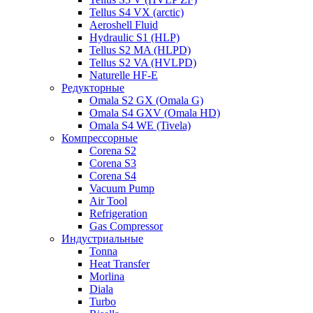
Tellus S4 VX (arctic)
Aeroshell Fluid
Hydraulic S1 (HLP)
Tellus S2 MA (HLPD)
Tellus S2 VA (HVLPD)
Naturelle HF-E
Редукторные
Omala S2 GX (Omala G)
Omala S4 GXV (Omala HD)
Omala S4 WE (Tivela)
Компрессорные
Corena S2
Corena S3
Corena S4
Vacuum Pump
Air Tool
Refrigeration
Gas Compressor
Индустриальные
Tonna
Heat Transfer
Morlina
Diala
Turbo