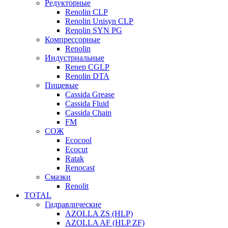
Редукторные
Renolin CLP
Renolin Unisyn CLP
Renolin SYN PG
Компрессорные
Renolin
Индустриальные
Renep CGLP
Renolin DTA
Пищевые
Cassida Grease
Cassida Fluid
Cassida Chain
FM
СОЖ
Ecocool
Ecocut
Ratak
Renocast
Смазки
Renolit
TOTAL
Гидравлические
AZOLLA ZS (HLP)
AZOLLA AF (HLP ZF)