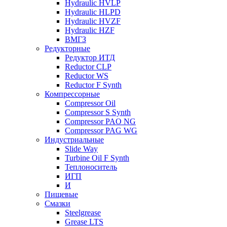
Hydraulic HVLP
Hydraulic HLPD
Hydraulic HVZF
Hydraulic HZF
ВМГЗ
Редукторные
Редуктор ИТД
Reductor CLP
Reductor WS
Reductor F Synth
Компрессорные
Compressor Oil
Compressor S Synth
Compressor PAO NG
Compressor PAG WG
Индустриальные
Slide Way
Turbine Oil F Synth
Теплоноситель
ИГП
И
Пищевые
Смазки
Steelgrease
Grease LTS