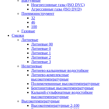
Вакуумные
Неагрессивные газы (ISO DVC)
Агрессивные газы (ISO DVD)
Пневмоинструмент
32
46
100
Газовые
Смазки
Литиевые
Литиевые 00
Литиевые 0
Литиевые 1
Литиевые 2
Литиевые 3
Нелитиевые
Литиево-кальциевые водостойкие
Литиево-комплексные
высокотемпературные
Полимочевинные высокотемпературные
Бентонитовые высокотемпературные
Кальций-сульфонатные водостойкие
высокотемпературные
Высокотемпературные
Высокотемпературные 2-100