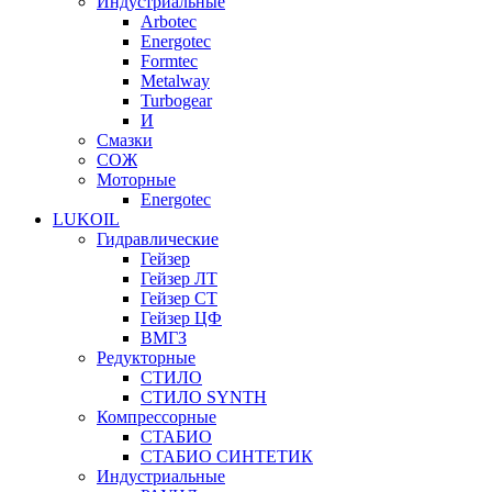
Индустриальные
Arbotec
Energotec
Formtec
Metalway
Turbogear
И
Смазки
СОЖ
Моторные
Energotec
LUKOIL
Гидравлические
Гейзер
Гейзер ЛТ
Гейзер СТ
Гейзер ЦФ
ВМГЗ
Редукторные
СТИЛО
СТИЛО SYNTH
Компрессорные
СТАБИО
СТАБИО СИНТЕТИК
Индустриальные