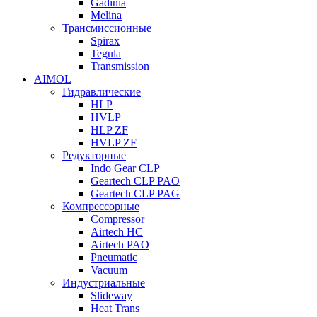
Gadinia
Melina
Трансмиссионные
Spirax
Tegula
Transmission
AIMOL
Гидравлические
HLP
HVLP
HLP ZF
HVLP ZF
Редукторные
Indo Gear CLP
Geartech CLP PAO
Geartech CLP PAG
Компрессорные
Compressor
Airtech HC
Airtech PAO
Pneumatic
Vacuum
Индустриальные
Slideway
Heat Trans