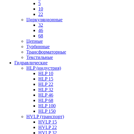
5
10
22
Циркуляционные
32
46
68
Цепные
Турбинные
Трансформаторные
Текстильные
Гидравлические
HLP (индустрия)
HLP 10
HLP 15
HLP 22
HLP 32
HLP 46
HLP 68
HLP 100
HLP 150
HVLP (транспорт)
HVLP 15
HVLP 22
HVLP 32