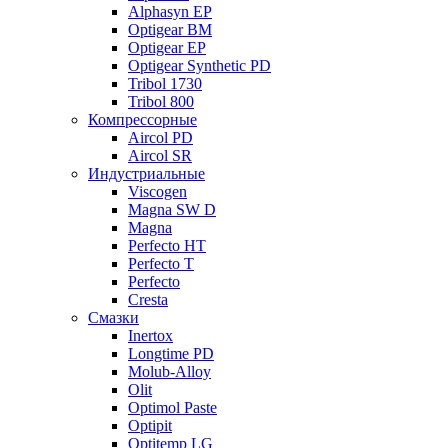
Alphasyn EP
Optigear BM
Optigear EP
Optigear Synthetic PD
Tribol 1730
Tribol 800
Компрессорные
Aircol PD
Aircol SR
Индустриальные
Viscogen
Magna SW D
Magna
Perfecto HT
Perfecto T
Perfecto
Cresta
Смазки
Inertox
Longtime PD
Molub-Alloy
Olit
Optimol Paste
Optipit
Optitemp LG