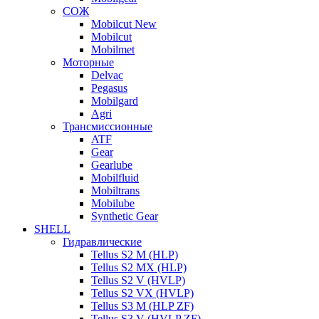
СОЖ
Mobilcut New
Mobilcut
Mobilmet
Моторные
Delvac
Pegasus
Mobilgard
Agri
Трансмиссионные
ATF
Gear
Gearlube
Mobilfluid
Mobiltrans
Mobilube
Synthetic Gear
SHELL
Гидравлические
Tellus S2 M (HLP)
Tellus S2 MХ (HLP)
Tellus S2 V (HVLP)
Tellus S2 VX (HVLP)
Tellus S3 M (HLP ZF)
Tellus S3 V (HVLP ZF)