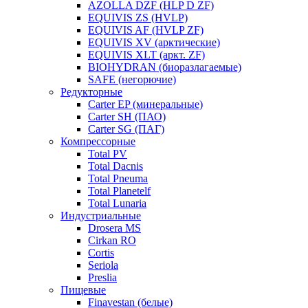
AZOLLA DZF (HLP D ZF)
EQUIVIS ZS (HVLP)
EQUIVIS AF (HVLP ZF)
EQUIVIS XV (арктические)
EQUIVIS XLT (аркт. ZF)
BIOHYDRAN (биоразлагаемые)
SAFE (негорючие)
Редукторные
Carter EP (минеральные)
Carter SH (ПАО)
Carter SG (ПАГ)
Компрессорные
Total PV
Total Dacnis
Total Pneuma
Total Planetelf
Total Lunaria
Индустриальные
Drosera MS
Cirkan RO
Cortis
Seriola
Preslia
Пищевые
Finavestan (белые)