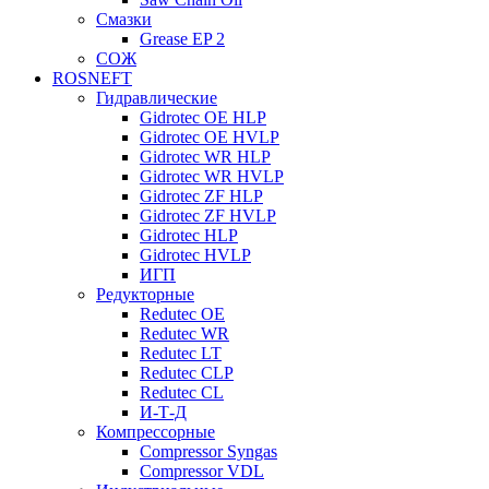
Смазки
Grease EP 2
СОЖ
ROSNEFT
Гидравлические
Gidrotec OE HLP
Gidrotec OE HVLP
Gidrotec WR HLP
Gidrotec WR HVLP
Gidrotec ZF HLP
Gidrotec ZF HVLP
Gidrotec HLP
Gidrotec HVLP
ИГП
Редукторные
Redutec OE
Redutec WR
Redutec LT
Redutec CLP
Redutec CL
И-Т-Д
Компрессорные
Compressor Syngas
Compressor VDL