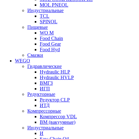
MOL PNEOL
Индустриальные
TCL
SPINOL
Пищевые
WO M
Food Chain
Food Gear
Food Hyd
Смазки
WEGO
Гидравлические
Hydraulic HLP
Hydraulic HVLP
ВМГЗ
ИГП
Редукторные
Редуктор CLP
ИТД
Компрессорные
Компрессор VDL
ВМ (вакуумные)
Индустриальные
И
Saw Chain Oil