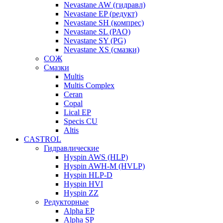
Nevastane AW (гидравл)
Nevastane EP (редукт)
Nevastane SH (компрес)
Nevastane SL (PAO)
Nevastane SY (PG)
Nevastane XS (смазки)
СОЖ
Смазки
Multis
Multis Complex
Ceran
Copal
Lical EP
Specis CU
Altis
CASTROL
Гидравлические
Hyspin AWS (HLP)
Hyspin AWH-M (HVLP)
Hyspin HLP-D
Hyspin HVI
Hyspin ZZ
Редукторные
Alpha EP
Alpha SP