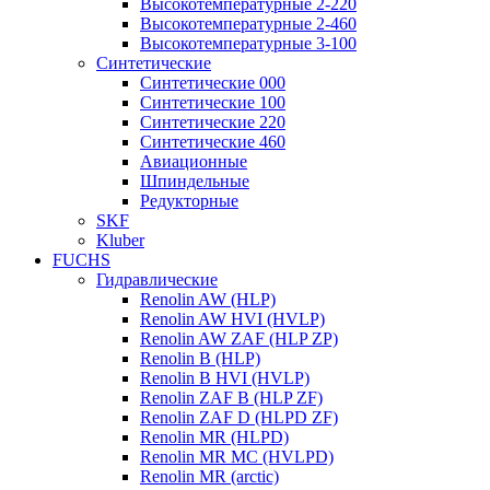
Высокотемпературные 2-220
Высокотемпературные 2-460
Высокотемпературные 3-100
Синтетические
Синтетические 000
Синтетические 100
Синтетические 220
Синтетические 460
Авиационные
Шпиндельные
Редукторные
SKF
Kluber
FUCHS
Гидравлические
Renolin AW (HLP)
Renolin AW HVI (HVLP)
Renolin AW ZAF (HLP ZP)
Renolin B (HLP)
Renolin B HVI (HVLP)
Renolin ZAF B (HLP ZF)
Renolin ZAF D (HLPD ZF)
Renolin MR (HLPD)
Renolin MR MC (HVLPD)
Renolin MR (arctic)