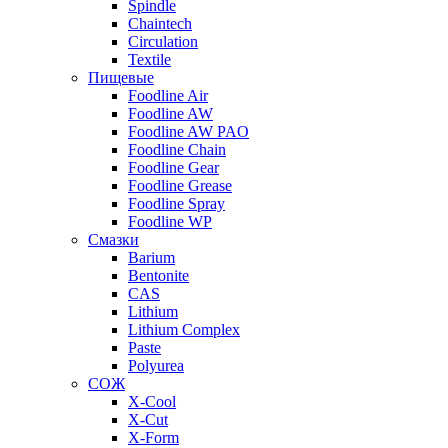
Spindle
Chaintech
Circulation
Textile
Пищевые
Foodline Air
Foodline AW
Foodline AW PAO
Foodline Chain
Foodline Gear
Foodline Grease
Foodline Spray
Foodline WP
Смазки
Barium
Bentonite
CAS
Lithium
Lithium Complex
Paste
Polyurea
СОЖ
X-Cool
X-Cut
X-Form