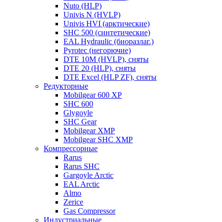
Nuto (HLP)
Univis N (HVLP)
Univis HVI (арктические)
SHC 500 (синтетические)
EAL Hydraulic (биоразлаг.)
Pyrotec (негорючие)
DTE 10M (HVLP), сняты
DTE 20 (HLP), сняты
DTE Excel (HLP ZF), сняты
Редукторные
Mobilgear 600 XP
SHC 600
Glygoyle
SHC Gear
Mobilgear XMP
Mobilgear SHC XMP
Компрессорные
Rarus
Rarus SHC
Gargoyle Arctic
EAL Arctic
Almo
Zerice
Gas Compressor
Индустриальные