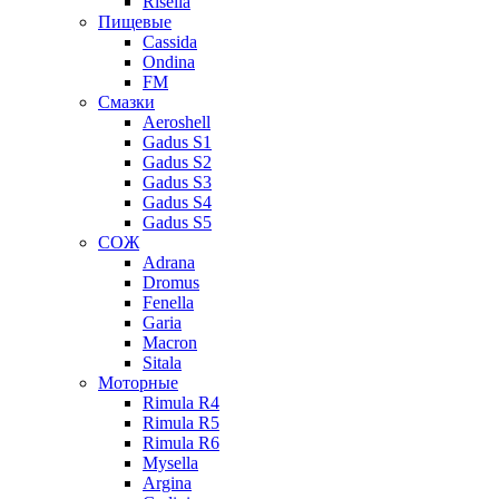
Risella
Пищевые
Cassida
Ondina
FM
Смазки
Aeroshell
Gadus S1
Gadus S2
Gadus S3
Gadus S4
Gadus S5
СОЖ
Adrana
Dromus
Fenella
Garia
Macron
Sitala
Моторные
Rimula R4
Rimula R5
Rimula R6
Mysella
Argina