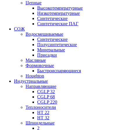
Цепные
Высокотемпературные
Низкотемпературные
Синтетические
Синтетические ПАГ
СОЖ
Водосмешиваемые
Синтетические
Полусинтетические
Минеральные
Присадки
Масляные
Формовочные
Быстроиспаряющиеся
Houghton
Индустриальные
Направляющие
CGLP 32
CGLP 68
CGLP 220
Теплоносители
HT 22
HT 32
Шпиндельные
2