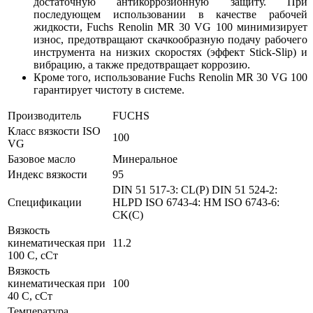
достаточную антикоррозионную защиту. При
последующем использовании в качестве рабочей
жидкости, Fuchs Renolin MR 30 VG 100 минимизирует
износ, предотвращают скачкообразную подачу рабочего
инструмента на низких скоростях (эффект Stick-Slip) и
вибрацию, а также предотвращает коррозию.
Кроме того, использование Fuchs Renolin MR 30 VG 100
гарантирует чистоту в системе.
Производитель
FUCHS
Класс вязкости ISO
100
VG
Базовое масло
Минеральное
Индекс вязкости
95
DIN 51 517-3: CL(P)
DIN 51 524-2:
Спецификации
HLPD
ISO 6743-4: HM
ISO 6743-6:
CK(C)
Вязкость
кинематическая при
11.2
100 С, сСт
Вязкость
кинематическая при
100
40 С, сСт
Температура