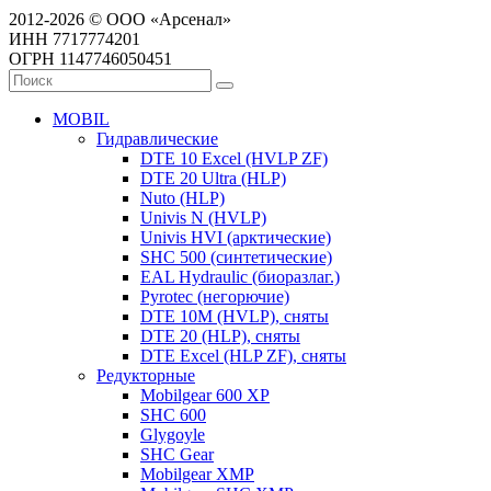
2012-2026 © ООО «Арсенал»
ИНН 7717774201
ОГРН 1147746050451
MOBIL
Гидравлические
DTE 10 Excel (HVLP ZF)
DTE 20 Ultra (HLP)
Nuto (HLP)
Univis N (HVLP)
Univis HVI (арктические)
SHC 500 (синтетические)
EAL Hydraulic (биоразлаг.)
Pyrotec (негорючие)
DTE 10M (HVLP), сняты
DTE 20 (HLP), сняты
DTE Excel (HLP ZF), сняты
Редукторные
Mobilgear 600 XP
SHC 600
Glygoyle
SHC Gear
Mobilgear XMP