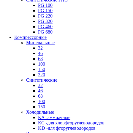
PG 100
PG 150
PG 220
PG 320
PG 460
PG 680
Компрессорные
Минеральные
32
46
68
100
150
220
Синтетические
32
46
68
100
150
Холодильные
КА -аммиачные
КС -для хлорфторуглеводородов
KD -для фторуглеводородов