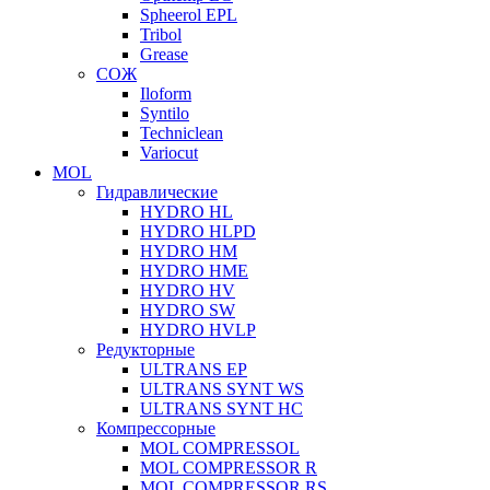
Spheerol EPL
Tribol
Grease
СОЖ
Iloform
Syntilo
Techniclean
Variocut
MOL
Гидравлические
HYDRO HL
HYDRO HLPD
HYDRO HM
HYDRO HME
HYDRO HV
HYDRO SW
HYDRO HVLP
Редукторные
ULTRANS EP
ULTRANS SYNT WS
ULTRANS SYNT HC
Компрессорные
MOL COMPRESSOL
MOL COMPRESSOR R
MOL COMPRESSOR RS