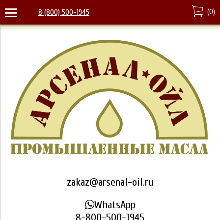
(
0
)
8 (800) 500-1945
zakaz@arsenal-oil.ru
WhatsApp
8-800-500-1945