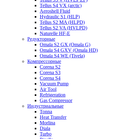
Tellus S4 VX (arctic)
Aeroshell Fluid
Hydraulic S1 (HLP)
Tellus S2 MA (HLPD)
Tellus S2 VA (HVLPD)
Naturelle HF-E
Редукторные
Omala S2 GX (Omala G)
Omala S4 GXV (Omala HD)
Omala S4 WE (Tivela)
Компрессорные
Corena S2
Corena S3
Corena S4
Vacuum Pump
Air Tool
Refrigeration
Gas Compressor
Индустриальные
Tonna
Heat Transfer
Morlina
Diala
Turbo