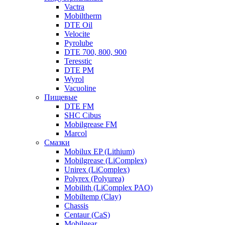
Vactra
Mobiltherm
DTE Oil
Velocite
Pyrolube
DTE 700, 800, 900
Teresstic
DTE PM
Wyrol
Vacuoline
Пищевые
DTE FM
SHC Cibus
Mobilgrease FM
Marcol
Смазки
Mobilux EP (Lithium)
Mobilgrease (LiComplex)
Unirex (LiComplex)
Polyrex (Polyurea)
Mobilith (LiComplex PAO)
Mobiltemp (Clay)
Chassis
Centaur (CaS)
Mobilgear