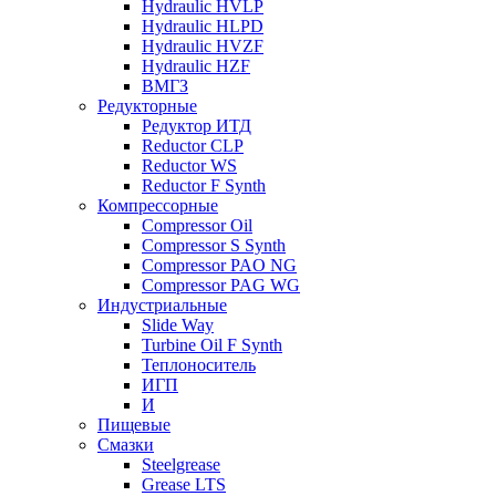
Hydraulic HVLP
Hydraulic HLPD
Hydraulic HVZF
Hydraulic HZF
ВМГЗ
Редукторные
Редуктор ИТД
Reductor CLP
Reductor WS
Reductor F Synth
Компрессорные
Compressor Oil
Compressor S Synth
Compressor PAO NG
Compressor PAG WG
Индустриальные
Slide Way
Turbine Oil F Synth
Теплоноситель
ИГП
И
Пищевые
Смазки
Steelgrease
Grease LTS