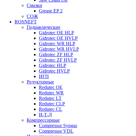
Смазки
Grease EP 2
СОЖ
ROSNEFT
Гидравлические
Gidrotec OE HLP
Gidrotec OE HVLP
Gidrotec WR HLP
Gidrotec WR HVLP
Gidrotec ZF HLP
Gidrotec ZF HVLP
Gidrotec HLP
Gidrotec HVLP
ИГП
Редукторные
Redutec OE
Redutec WR
Redutec LT
Redutec CLP
Redutec CL
И-Т-Д
Компрессорные
Compressor Syngas
Compressor VDL