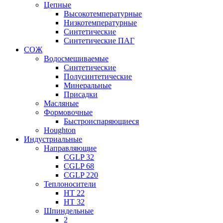
Цепные
Высокотемпературные
Низкотемпературные
Синтетические
Синтетические ПАГ
СОЖ
Водосмешиваемые
Синтетические
Полусинтетические
Минеральные
Присадки
Масляные
Формовочные
Быстроиспаряющиеся
Houghton
Индустриальные
Направляющие
CGLP 32
CGLP 68
CGLP 220
Теплоносители
HT 22
HT 32
Шпиндельные
2