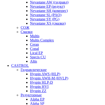
Nevastane AW (гидравл)
Nevastane EP (редукт)
Nevastane SH (компрес)
Nevastane SL (PAO)
Nevastane SY (PG)
Nevastane XS (смазки)
СОЖ
Смазки
Multis
Multis Complex
Ceran
Copal
Lical EP
Specis CU
Altis
CASTROL
Гидравлические
Hyspin AWS (HLP)
Hyspin AWH-M (HVLP)
Hyspin HLP-D
Hyspin HVI
Hyspin ZZ
Редукторные
Alpha EP
Alpha SP