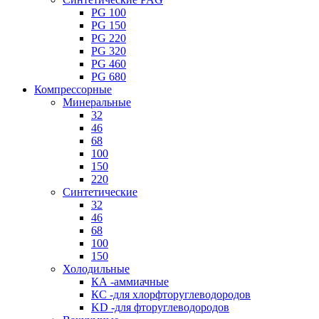
PG 100
PG 150
PG 220
PG 320
PG 460
PG 680
Компрессорные
Минеральные
32
46
68
100
150
220
Синтетические
32
46
68
100
150
Холодильные
КА -аммиачные
КС -для хлорфторуглеводородов
KD -для фторуглеводородов