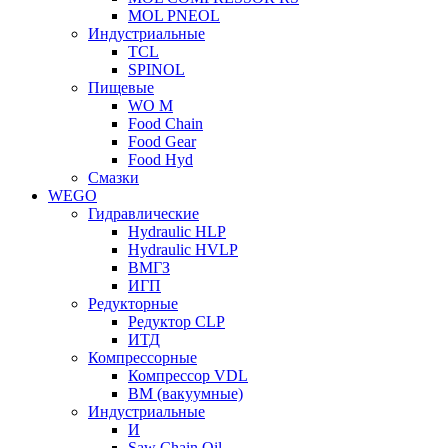
MOL PNEOL
Индустриальные
TCL
SPINOL
Пищевые
WO M
Food Chain
Food Gear
Food Hyd
Смазки
WEGO
Гидравлические
Hydraulic HLP
Hydraulic HVLP
ВМГЗ
ИГП
Редукторные
Редуктор CLP
ИТД
Компрессорные
Компрессор VDL
ВМ (вакуумные)
Индустриальные
И
Saw Chain Oil