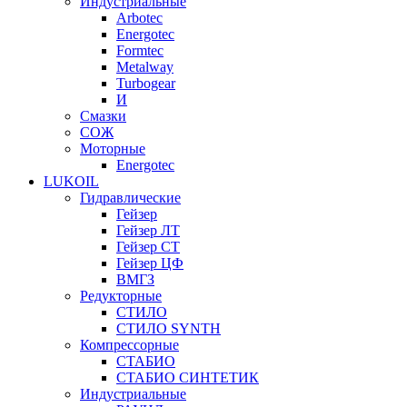
Индустриальные
Arbotec
Energotec
Formtec
Metalway
Turbogear
И
Смазки
СОЖ
Моторные
Energotec
LUKOIL
Гидравлические
Гейзер
Гейзер ЛТ
Гейзер СТ
Гейзер ЦФ
ВМГЗ
Редукторные
СТИЛО
СТИЛО SYNTH
Компрессорные
СТАБИО
СТАБИО СИНТЕТИК
Индустриальные