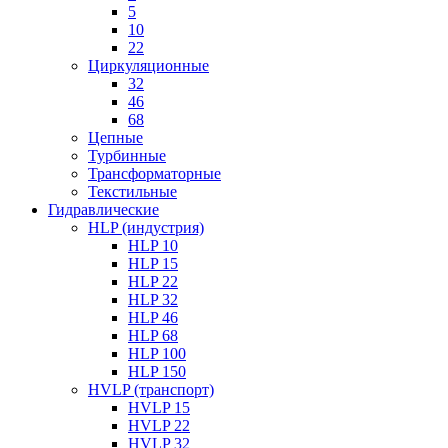
5
10
22
Циркуляционные
32
46
68
Цепные
Турбинные
Трансформаторные
Текстильные
Гидравлические
HLP (индустрия)
HLP 10
HLP 15
HLP 22
HLP 32
HLP 46
HLP 68
HLP 100
HLP 150
HVLP (транспорт)
HVLP 15
HVLP 22
HVLP 32