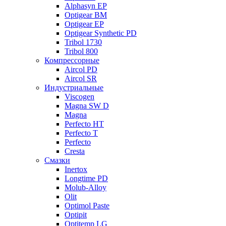
Alphasyn EP
Optigear BM
Optigear EP
Optigear Synthetic PD
Tribol 1730
Tribol 800
Компрессорные
Aircol PD
Aircol SR
Индустриальные
Viscogen
Magna SW D
Magna
Perfecto HT
Perfecto T
Perfecto
Cresta
Смазки
Inertox
Longtime PD
Molub-Alloy
Olit
Optimol Paste
Optipit
Optitemp LG