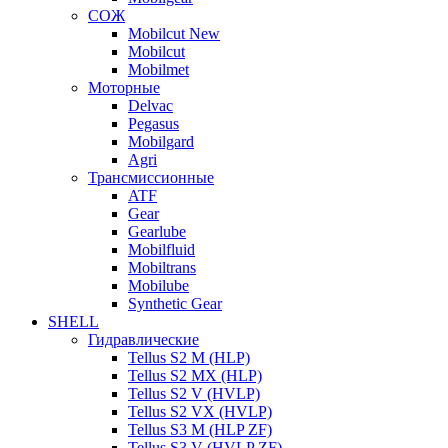
СОЖ
Mobilcut New
Mobilcut
Mobilmet
Моторные
Delvac
Pegasus
Mobilgard
Agri
Трансмиссионные
ATF
Gear
Gearlube
Mobilfluid
Mobiltrans
Mobilube
Synthetic Gear
SHELL
Гидравлические
Tellus S2 M (HLP)
Tellus S2 MХ (HLP)
Tellus S2 V (HVLP)
Tellus S2 VX (HVLP)
Tellus S3 M (HLP ZF)
Tellus S3 V (HVLP ZF)