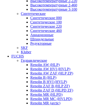
Высокотемпературные 2-220
Высокотемпературные 2-460
Высокотемпературные 3-100
Синтетические
Синтетические 000
Синтетические 100
Синтетические 220
Синтетические 460
Авиационные
Шпиндельные
Редукторные
SKF
Kluber
FUCHS
Гидравлические
Renolin AW (HLP)
Renolin AW HVI (HVLP)
Renolin AW ZAF (HLP ZP)
Renolin B (HLP)
Renolin B HVI (HVLP)
Renolin ZAF B (HLP ZF)
Renolin ZAF D (HLPD ZF)
Renolin MR (HLPD)
Renolin MR MC (HVLPD)
Renolin MR (arctic)