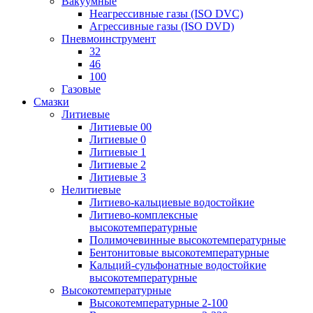
Вакуумные
Неагрессивные газы (ISO DVC)
Агрессивные газы (ISO DVD)
Пневмоинструмент
32
46
100
Газовые
Смазки
Литиевые
Литиевые 00
Литиевые 0
Литиевые 1
Литиевые 2
Литиевые 3
Нелитиевые
Литиево-кальциевые водостойкие
Литиево-комплексные
высокотемпературные
Полимочевинные высокотемпературные
Бентонитовые высокотемпературные
Кальций-сульфонатные водостойкие
высокотемпературные
Высокотемпературные
Высокотемпературные 2-100