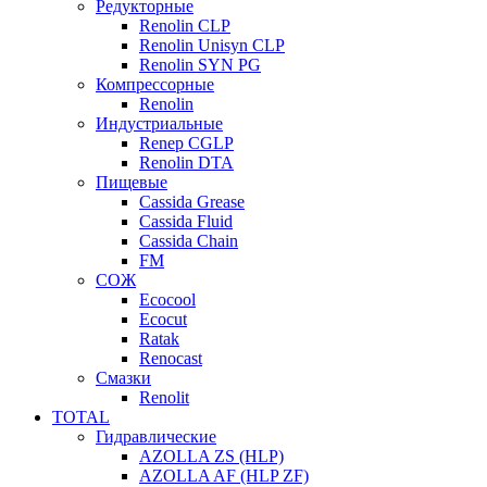
Редукторные
Renolin CLP
Renolin Unisyn CLP
Renolin SYN PG
Компрессорные
Renolin
Индустриальные
Renep CGLP
Renolin DTA
Пищевые
Cassida Grease
Cassida Fluid
Cassida Chain
FM
СОЖ
Ecocool
Ecocut
Ratak
Renocast
Смазки
Renolit
TOTAL
Гидравлические
AZOLLA ZS (HLP)
AZOLLA AF (HLP ZF)