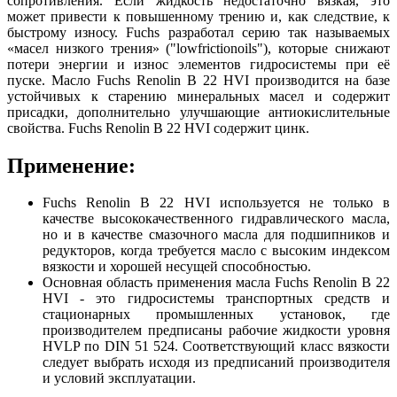
сопротивления. Если жидкость недостаточно вязкая, это
может привести к повышенному трению и, как следствие, к
быстрому износу. Fuchs разработал серию так называемых
«масел низкого трения» ("lowfrictionoils"), которые снижают
потери энергии и износ элементов гидросистемы при её
пуске. Масло Fuchs Renolin B 22 HVI производится на базе
устойчивых к старению минеральных масел и содержит
присадки, дополнительно улучшающие антиокислительные
свойства. Fuchs Renolin B 22 HVI содержит цинк.
Применение:
Fuchs Renolin B 22 HVI используется не только в
качестве высококачественного гидравлического масла,
но и в качестве смазочного масла для подшипников и
редукторов, когда требуется масло с высоким индексом
вязкости и хорошей несущей способностью.
Основная область применения масла Fuchs Renolin B 22
HVI - это гидросистемы транспортных средств и
стационарных промышленных установок, где
производителем предписаны рабочие жидкости уровня
HVLP по DIN 51 524. Соответствующий класс вязкости
следует выбрать исходя из предписаний производителя
и условий эксплуатации.