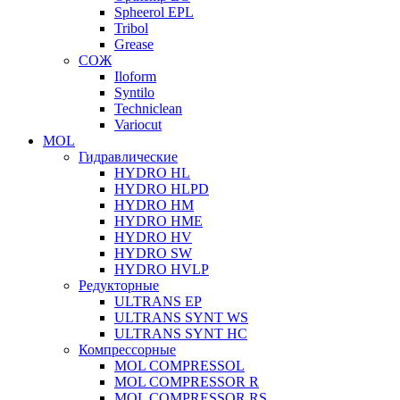
Spheerol EPL
Tribol
Grease
СОЖ
Iloform
Syntilo
Techniclean
Variocut
MOL
Гидравлические
HYDRO HL
HYDRO HLPD
HYDRO HM
HYDRO HME
HYDRO HV
HYDRO SW
HYDRO HVLP
Редукторные
ULTRANS EP
ULTRANS SYNT WS
ULTRANS SYNT HC
Компрессорные
MOL COMPRESSOL
MOL COMPRESSOR R
MOL COMPRESSOR RS