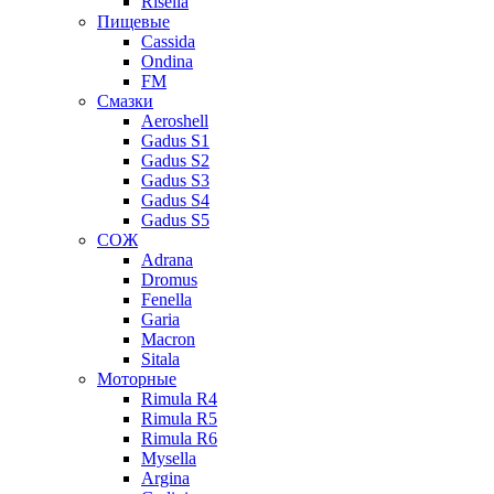
Risella
Пищевые
Cassida
Ondina
FM
Смазки
Aeroshell
Gadus S1
Gadus S2
Gadus S3
Gadus S4
Gadus S5
СОЖ
Adrana
Dromus
Fenella
Garia
Macron
Sitala
Моторные
Rimula R4
Rimula R5
Rimula R6
Mysella
Argina