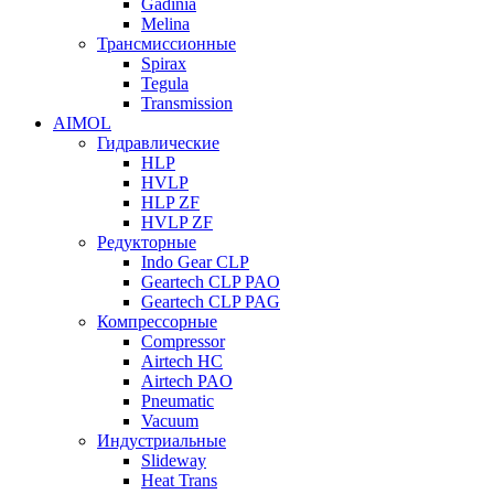
Gadinia
Melina
Трансмиссионные
Spirax
Tegula
Transmission
AIMOL
Гидравлические
HLP
HVLP
HLP ZF
HVLP ZF
Редукторные
Indo Gear CLP
Geartech CLP PAO
Geartech CLP PAG
Компрессорные
Compressor
Airtech HC
Airtech PAO
Pneumatic
Vacuum
Индустриальные
Slideway
Heat Trans