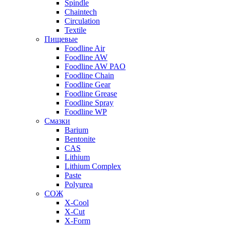
Spindle
Chaintech
Circulation
Textile
Пищевые
Foodline Air
Foodline AW
Foodline AW PAO
Foodline Chain
Foodline Gear
Foodline Grease
Foodline Spray
Foodline WP
Смазки
Barium
Bentonite
CAS
Lithium
Lithium Complex
Paste
Polyurea
СОЖ
X-Cool
X-Cut
X-Form