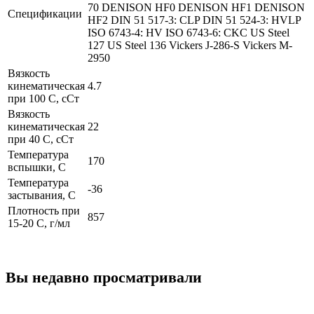
70
DENISON HF0
DENISON HF1
DENISON
Спецификации
HF2
DIN 51 517-3: CLP
DIN 51 524-3: HVLP
ISO 6743-4: HV
ISO 6743-6: CKC
US Steel
127
US Steel 136
Vickers J-286-S
Vickers M-
2950
Вязкость
кинематическая
4.7
при 100 С, сСт
Вязкость
кинематическая
22
при 40 С, сСт
Температура
170
вспышки, С
Температура
-36
застывания, С
Плотность при
857
15-20 С, г/мл
Вы недавно просматривали