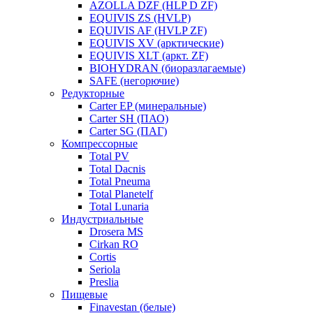
AZOLLA DZF (HLP D ZF)
EQUIVIS ZS (HVLP)
EQUIVIS AF (HVLP ZF)
EQUIVIS XV (арктические)
EQUIVIS XLT (аркт. ZF)
BIOHYDRAN (биоразлагаемые)
SAFE (негорючие)
Редукторные
Carter EP (минеральные)
Carter SH (ПАО)
Carter SG (ПАГ)
Компрессорные
Total PV
Total Dacnis
Total Pneuma
Total Planetelf
Total Lunaria
Индустриальные
Drosera MS
Cirkan RO
Cortis
Seriola
Preslia
Пищевые
Finavestan (белые)