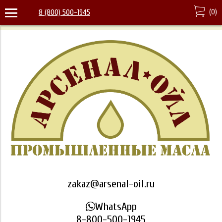
(
0
)
8 (800) 500-1945
zakaz@arsenal-oil.ru
WhatsApp
8-800-500-1945