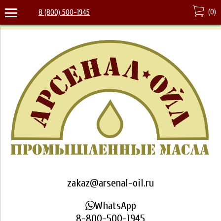
(
0
)
8 (800) 500-1945
zakaz@arsenal-oil.ru
WhatsApp
8-800-500-1945