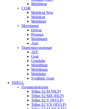
Mobilgear
СОЖ
Mobilcut New
Mobilcut
Mobilmet
Моторные
Delvac
Pegasus
Mobilgard
Agri
Трансмиссионные
ATF
Gear
Gearlube
Mobilfluid
Mobiltrans
Mobilube
Synthetic Gear
SHELL
Гидравлические
Tellus S2 M (HLP)
Tellus S2 MХ (HLP)
Tellus S2 V (HVLP)
Tellus S2 VX (HVLP)
Tellus S3 M (HLP ZF)