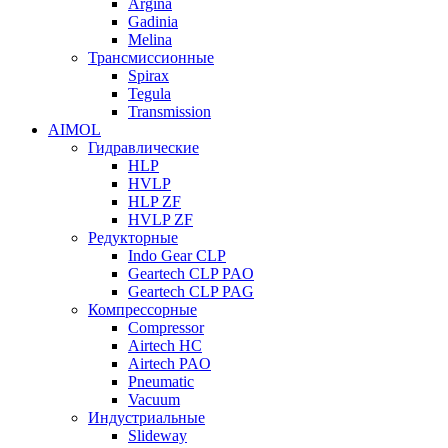
Argina
Gadinia
Melina
Трансмиссионные
Spirax
Tegula
Transmission
AIMOL
Гидравлические
HLP
HVLP
HLP ZF
HVLP ZF
Редукторные
Indo Gear CLP
Geartech CLP PAO
Geartech CLP PAG
Компрессорные
Compressor
Airtech HC
Airtech PAO
Pneumatic
Vacuum
Индустриальные
Slideway