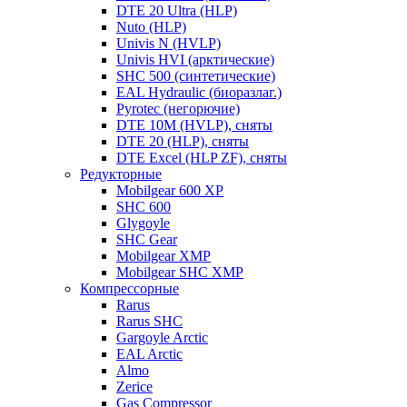
DTE 20 Ultra (HLP)
Nuto (HLP)
Univis N (HVLP)
Univis HVI (арктические)
SHC 500 (синтетические)
EAL Hydraulic (биоразлаг.)
Pyrotec (негорючие)
DTE 10M (HVLP), сняты
DTE 20 (HLP), сняты
DTE Excel (HLP ZF), сняты
Редукторные
Mobilgear 600 XP
SHC 600
Glygoyle
SHC Gear
Mobilgear XMP
Mobilgear SHC XMP
Компрессорные
Rarus
Rarus SHC
Gargoyle Arctic
EAL Arctic
Almo
Zerice
Gas Compressor