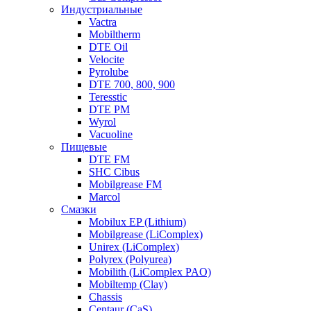
Индустриальные
Vactra
Mobiltherm
DTE Oil
Velocite
Pyrolube
DTE 700, 800, 900
Teresstic
DTE PM
Wyrol
Vacuoline
Пищевые
DTE FM
SHC Cibus
Mobilgrease FM
Marcol
Смазки
Mobilux EP (Lithium)
Mobilgrease (LiComplex)
Unirex (LiComplex)
Polyrex (Polyurea)
Mobilith (LiComplex PAO)
Mobiltemp (Clay)
Chassis
Centaur (CaS)