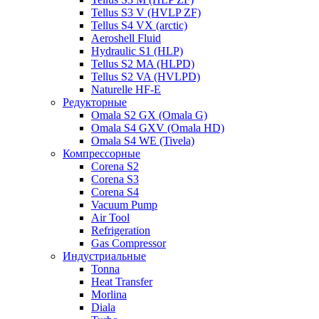
Tellus S3 V (HVLP ZF)
Tellus S4 VX (arctic)
Aeroshell Fluid
Hydraulic S1 (HLP)
Tellus S2 MA (HLPD)
Tellus S2 VA (HVLPD)
Naturelle HF-E
Редукторные
Omala S2 GX (Omala G)
Omala S4 GXV (Omala HD)
Omala S4 WE (Tivela)
Компрессорные
Corena S2
Corena S3
Corena S4
Vacuum Pump
Air Tool
Refrigeration
Gas Compressor
Индустриальные
Tonna
Heat Transfer
Morlina
Diala