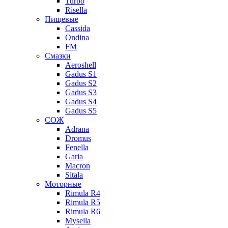
Turbo
Risella
Пищевые
Cassida
Ondina
FM
Смазки
Aeroshell
Gadus S1
Gadus S2
Gadus S3
Gadus S4
Gadus S5
СОЖ
Adrana
Dromus
Fenella
Garia
Macron
Sitala
Моторные
Rimula R4
Rimula R5
Rimula R6
Mysella