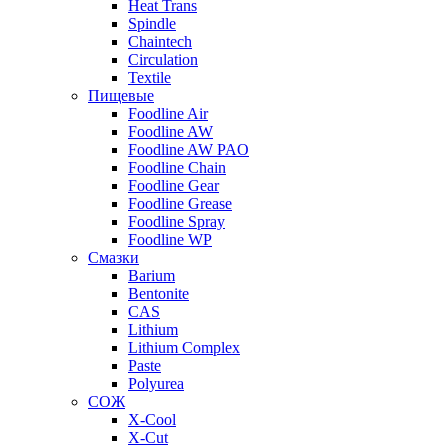
Heat Trans
Spindle
Chaintech
Circulation
Textile
Пищевые
Foodline Air
Foodline AW
Foodline AW PAO
Foodline Chain
Foodline Gear
Foodline Grease
Foodline Spray
Foodline WP
Смазки
Barium
Bentonite
CAS
Lithium
Lithium Complex
Paste
Polyurea
СОЖ
X-Cool
X-Cut