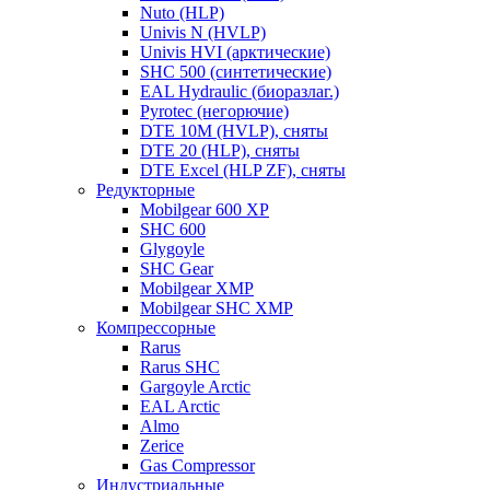
Nuto (HLP)
Univis N (HVLP)
Univis HVI (арктические)
SHC 500 (синтетические)
EAL Hydraulic (биоразлаг.)
Pyrotec (негорючие)
DTE 10M (HVLP), сняты
DTE 20 (HLP), сняты
DTE Excel (HLP ZF), сняты
Редукторные
Mobilgear 600 XP
SHC 600
Glygoyle
SHC Gear
Mobilgear XMP
Mobilgear SHC XMP
Компрессорные
Rarus
Rarus SHC
Gargoyle Arctic
EAL Arctic
Almo
Zerice
Gas Compressor
Индустриальные