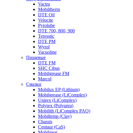
Vactra
Mobiltherm
DTE Oil
Velocite
Pyrolube
DTE 700, 800, 900
Teresstic
DTE PM
Wyrol
Vacuoline
Пищевые
DTE FM
SHC Cibus
Mobilgrease FM
Marcol
Смазки
Mobilux EP (Lithium)
Mobilgrease (LiComplex)
Unirex (LiComplex)
Polyrex (Polyurea)
Mobilith (LiComplex PAO)
Mobiltemp (Clay)
Chassis
Centaur (CaS)
Mobilgear