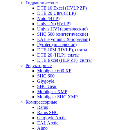
Гидравлические
DTE 10 Excel (HVLP ZF)
DTE 20 Ultra (HLP)
Nuto (HLP)
Univis N (HVLP)
Univis HVI (арктические)
SHC 500 (синтетические)
EAL Hydraulic (биоразлаг.)
Pyrotec (негорючие)
DTE 10M (HVLP), сняты
DTE 20 (HLP), сняты
DTE Excel (HLP ZF), сняты
Редукторные
Mobilgear 600 XP
SHC 600
Glygoyle
SHC Gear
Mobilgear XMP
Mobilgear SHC XMP
Компрессорные
Rarus
Rarus SHC
Gargoyle Arctic
EAL Arctic
Almo