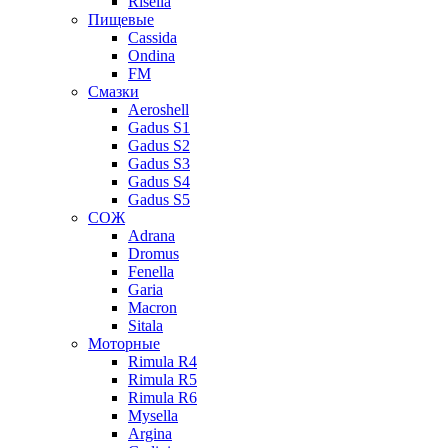
Risella
Пищевые
Cassida
Ondina
FM
Смазки
Aeroshell
Gadus S1
Gadus S2
Gadus S3
Gadus S4
Gadus S5
СОЖ
Adrana
Dromus
Fenella
Garia
Macron
Sitala
Моторные
Rimula R4
Rimula R5
Rimula R6
Mysella
Argina