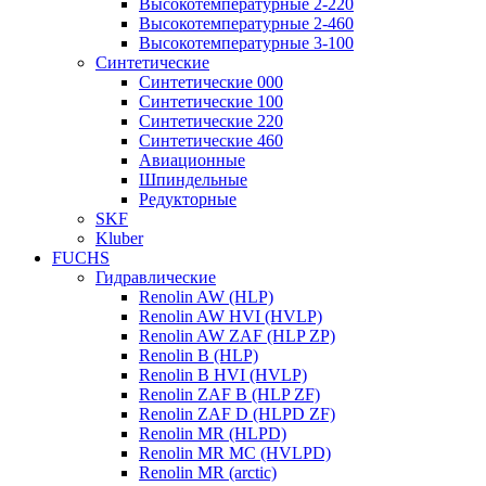
Высокотемпературные 2-220
Высокотемпературные 2-460
Высокотемпературные 3-100
Синтетические
Синтетические 000
Синтетические 100
Синтетические 220
Синтетические 460
Авиационные
Шпиндельные
Редукторные
SKF
Kluber
FUCHS
Гидравлические
Renolin AW (HLP)
Renolin AW HVI (HVLP)
Renolin AW ZAF (HLP ZP)
Renolin B (HLP)
Renolin B HVI (HVLP)
Renolin ZAF B (HLP ZF)
Renolin ZAF D (HLPD ZF)
Renolin MR (HLPD)
Renolin MR MC (HVLPD)
Renolin MR (arctic)