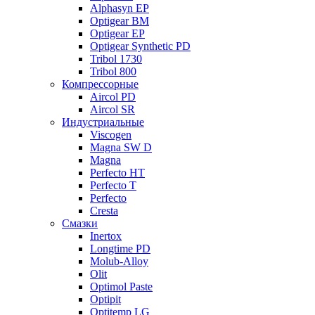
Alphasyn EP
Optigear BM
Optigear EP
Optigear Synthetic PD
Tribol 1730
Tribol 800
Компрессорные
Aircol PD
Aircol SR
Индустриальные
Viscogen
Magna SW D
Magna
Perfecto HT
Perfecto T
Perfecto
Cresta
Смазки
Inertox
Longtime PD
Molub-Alloy
Olit
Optimol Paste
Optipit
Optitemp LG