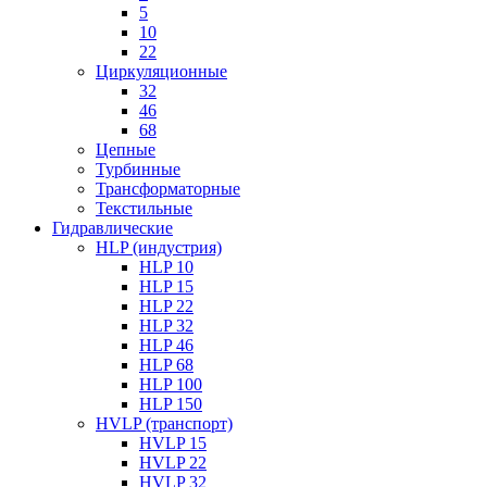
5
10
22
Циркуляционные
32
46
68
Цепные
Турбинные
Трансформаторные
Текстильные
Гидравлические
HLP (индустрия)
HLP 10
HLP 15
HLP 22
HLP 32
HLP 46
HLP 68
HLP 100
HLP 150
HVLP (транспорт)
HVLP 15
HVLP 22
HVLP 32