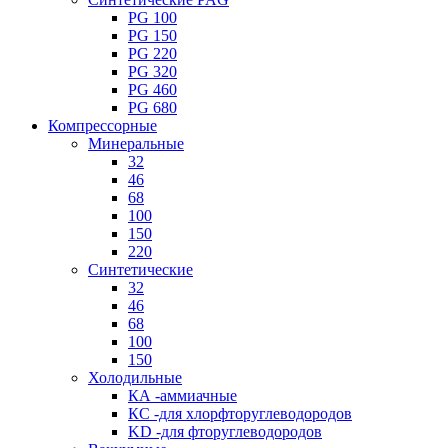
PG 100
PG 150
PG 220
PG 320
PG 460
PG 680
Компрессорные
Минеральные
32
46
68
100
150
220
Синтетические
32
46
68
100
150
Холодильные
КА -аммиачные
КС -для хлорфторуглеводородов
KD -для фторуглеводородов