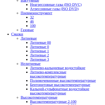
Вакуумные
Неагрессивные газы (ISO DVC)
Агрессивные газы (ISO DVD)
Пневмоинструмент
32
46
100
Газовые
Смазки
Литиевые
Литиевые 00
Литиевые 0
Литиевые 1
Литиевые 2
Литиевые 3
Нелитиевые
Литиево-кальциевые водостойкие
Литиево-комплексные
высокотемпературные
Полимочевинные высокотемпературные
Бентонитовые высокотемпературные
Кальций-сульфонатные водостойкие
высокотемпературные
Высокотемпературные
Высокотемпературные 2-100