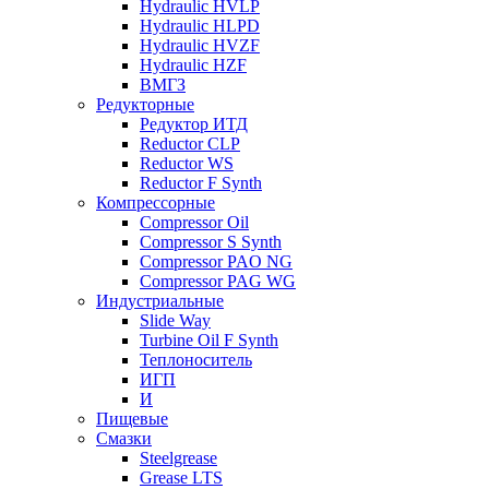
Hydraulic HVLP
Hydraulic HLPD
Hydraulic HVZF
Hydraulic HZF
ВМГЗ
Редукторные
Редуктор ИТД
Reductor CLP
Reductor WS
Reductor F Synth
Компрессорные
Compressor Oil
Compressor S Synth
Compressor PAO NG
Compressor PAG WG
Индустриальные
Slide Way
Turbine Oil F Synth
Теплоноситель
ИГП
И
Пищевые
Смазки
Steelgrease
Grease LTS