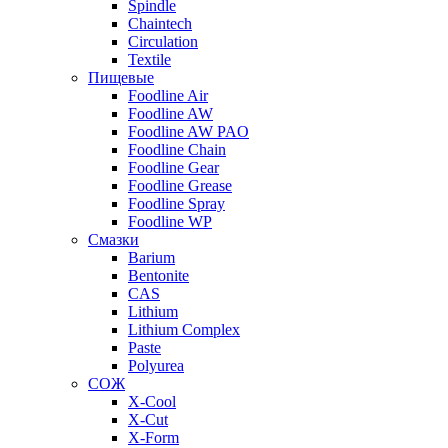
Spindle
Chaintech
Circulation
Textile
Пищевые
Foodline Air
Foodline AW
Foodline AW PAO
Foodline Chain
Foodline Gear
Foodline Grease
Foodline Spray
Foodline WP
Смазки
Barium
Bentonite
CAS
Lithium
Lithium Complex
Paste
Polyurea
СОЖ
X-Cool
X-Cut
X-Form