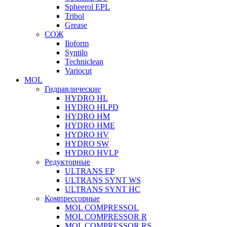
Spheerol EPL
Tribol
Grease
СОЖ
Iloform
Syntilo
Techniclean
Variocut
MOL
Гидравлические
HYDRO HL
HYDRO HLPD
HYDRO HM
HYDRO HME
HYDRO HV
HYDRO SW
HYDRO HVLP
Редукторные
ULTRANS EP
ULTRANS SYNT WS
ULTRANS SYNT HC
Компрессорные
MOL COMPRESSOL
MOL COMPRESSOR R
MOL COMPRESSOR RS