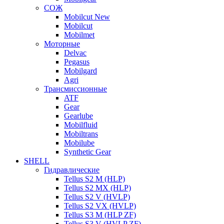
СОЖ
Mobilcut New
Mobilcut
Mobilmet
Моторные
Delvac
Pegasus
Mobilgard
Agri
Трансмиссионные
ATF
Gear
Gearlube
Mobilfluid
Mobiltrans
Mobilube
Synthetic Gear
SHELL
Гидравлические
Tellus S2 M (HLP)
Tellus S2 MХ (HLP)
Tellus S2 V (HVLP)
Tellus S2 VX (HVLP)
Tellus S3 M (HLP ZF)
Tellus S3 V (HVLP ZF)