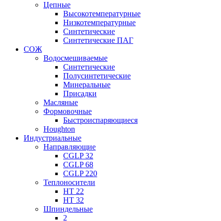
Цепные
Высокотемпературные
Низкотемпературные
Синтетические
Синтетические ПАГ
СОЖ
Водосмешиваемые
Синтетические
Полусинтетические
Минеральные
Присадки
Масляные
Формовочные
Быстроиспаряющиеся
Houghton
Индустриальные
Направляющие
CGLP 32
CGLP 68
CGLP 220
Теплоносители
HT 22
HT 32
Шпиндельные
2