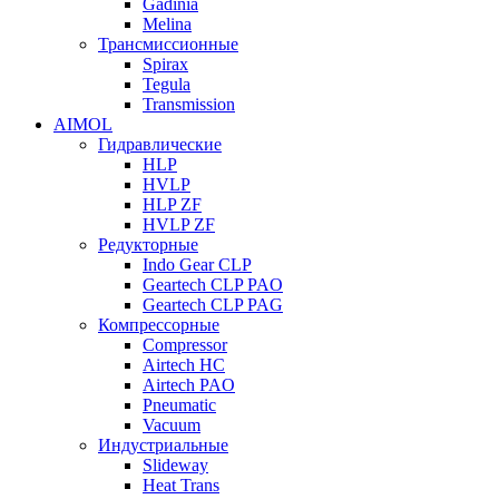
Gadinia
Melina
Трансмиссионные
Spirax
Tegula
Transmission
AIMOL
Гидравлические
HLP
HVLP
HLP ZF
HVLP ZF
Редукторные
Indo Gear CLP
Geartech CLP PAO
Geartech CLP PAG
Компрессорные
Compressor
Airtech HC
Airtech PAO
Pneumatic
Vacuum
Индустриальные
Slideway
Heat Trans