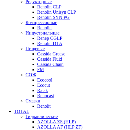
Редукторные
Renolin CLP
Renolin Unisyn CLP
Renolin SYN PG
Компрессорные
Renolin
Индустриальные
Renep CGLP
Renolin DTA
Пищевые
Cassida Grease
Cassida Fluid
Cassida Chain
FM
СОЖ
Ecocool
Ecocut
Ratak
Renocast
Смазки
Renolit
TOTAL
Гидравлические
AZOLLA ZS (HLP)
AZOLLA AF (HLP ZF)