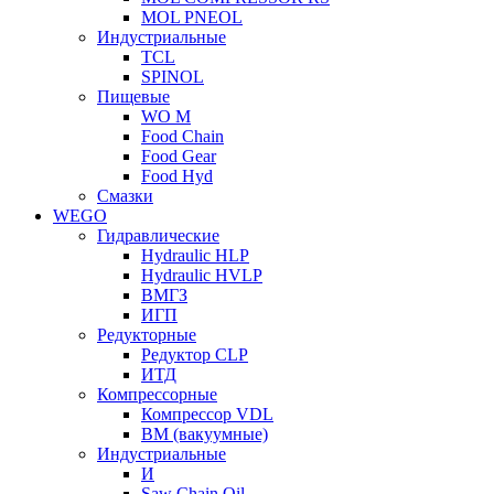
MOL PNEOL
Индустриальные
TCL
SPINOL
Пищевые
WO M
Food Chain
Food Gear
Food Hyd
Смазки
WEGO
Гидравлические
Hydraulic HLP
Hydraulic HVLP
ВМГЗ
ИГП
Редукторные
Редуктор CLP
ИТД
Компрессорные
Компрессор VDL
ВМ (вакуумные)
Индустриальные
И
Saw Chain Oil