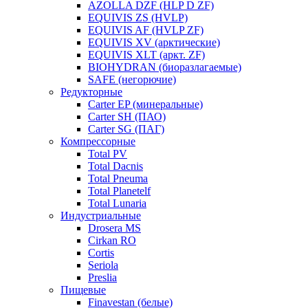
AZOLLA DZF (HLP D ZF)
EQUIVIS ZS (HVLP)
EQUIVIS AF (HVLP ZF)
EQUIVIS XV (арктические)
EQUIVIS XLT (аркт. ZF)
BIOHYDRAN (биоразлагаемые)
SAFE (негорючие)
Редукторные
Carter EP (минеральные)
Carter SH (ПАО)
Carter SG (ПАГ)
Компрессорные
Total PV
Total Dacnis
Total Pneuma
Total Planetelf
Total Lunaria
Индустриальные
Drosera MS
Cirkan RO
Cortis
Seriola
Preslia
Пищевые
Finavestan (белые)