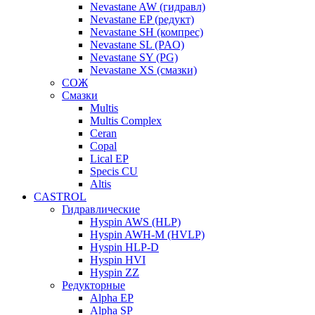
Nevastane AW (гидравл)
Nevastane EP (редукт)
Nevastane SH (компрес)
Nevastane SL (PAO)
Nevastane SY (PG)
Nevastane XS (смазки)
СОЖ
Смазки
Multis
Multis Complex
Ceran
Copal
Lical EP
Specis CU
Altis
CASTROL
Гидравлические
Hyspin AWS (HLP)
Hyspin AWH-M (HVLP)
Hyspin HLP-D
Hyspin HVI
Hyspin ZZ
Редукторные
Alpha EP
Alpha SP