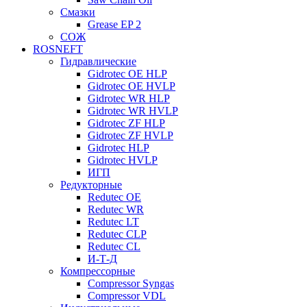
Смазки
Grease EP 2
СОЖ
ROSNEFT
Гидравлические
Gidrotec OE HLP
Gidrotec OE HVLP
Gidrotec WR HLP
Gidrotec WR HVLP
Gidrotec ZF HLP
Gidrotec ZF HVLP
Gidrotec HLP
Gidrotec HVLP
ИГП
Редукторные
Redutec OE
Redutec WR
Redutec LT
Redutec CLP
Redutec CL
И-Т-Д
Компрессорные
Compressor Syngas
Compressor VDL