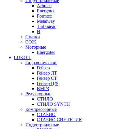
Индустриальные
Arbotec
Energotec
Formtec
Metalway
Turbogear
И
Смазки
СОЖ
Моторные
Energotec
LUKOIL
Гидравлические
Гейзер
Гейзер ЛТ
Гейзер СТ
Гейзер ЦФ
ВМГЗ
Редукторные
СТИЛО
СТИЛО SYNTH
Компрессорные
СТАБИО
СТАБИО СИНТЕТИК
Индустриальные