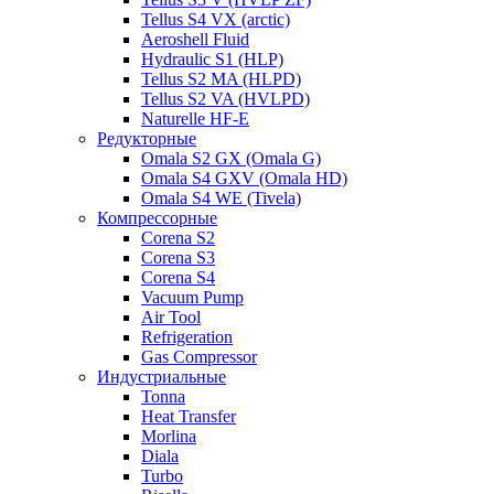
Tellus S4 VX (arctic)
Aeroshell Fluid
Hydraulic S1 (HLP)
Tellus S2 MA (HLPD)
Tellus S2 VA (HVLPD)
Naturelle HF-E
Редукторные
Omala S2 GX (Omala G)
Omala S4 GXV (Omala HD)
Omala S4 WE (Tivela)
Компрессорные
Corena S2
Corena S3
Corena S4
Vacuum Pump
Air Tool
Refrigeration
Gas Compressor
Индустриальные
Tonna
Heat Transfer
Morlina
Diala
Turbo