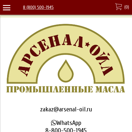
(
0
)
8 (800) 500-1945
zakaz@arsenal-oil.ru
WhatsApp
8-800-500-1945