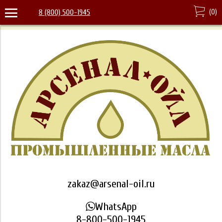
(
0
)
8 (800) 500-1945
zakaz@arsenal-oil.ru
WhatsApp
8-800-500-1945