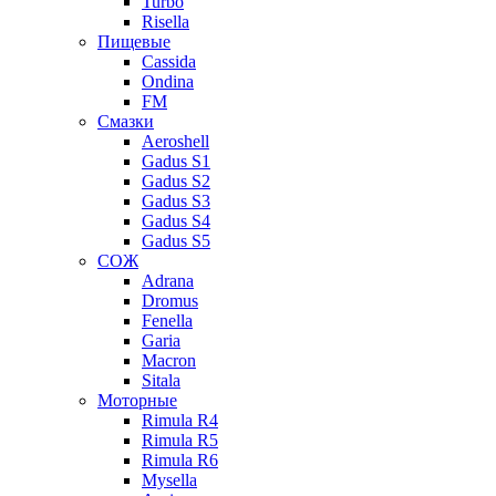
Turbo
Risella
Пищевые
Cassida
Ondina
FM
Смазки
Aeroshell
Gadus S1
Gadus S2
Gadus S3
Gadus S4
Gadus S5
СОЖ
Adrana
Dromus
Fenella
Garia
Macron
Sitala
Моторные
Rimula R4
Rimula R5
Rimula R6
Mysella