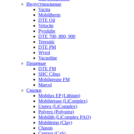
Индустриальные
Vactra
Mobiltherm
DTE Oil
Velocite
Pyrolube
DTE 700, 800, 900
Teresstic
DTE PM
Wyrol
Vacuoline
Пищевые
DTE FM
SHC Cibus
Mobilgrease FM
Marcol
Смазки
Mobilux EP (Lithium)
Mobilgrease (LiComplex)
Unirex (LiComplex)
Polyrex (Polyurea)
Mobilith (LiComplex PAO)
Mobiltemp (Clay)
Chassis
Centaur (CaS)