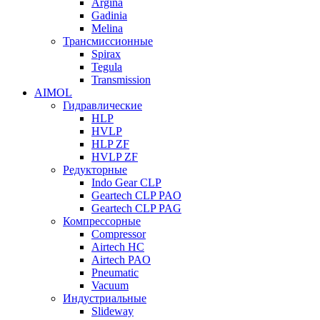
Argina
Gadinia
Melina
Трансмиссионные
Spirax
Tegula
Transmission
AIMOL
Гидравлические
HLP
HVLP
HLP ZF
HVLP ZF
Редукторные
Indo Gear CLP
Geartech CLP PAO
Geartech CLP PAG
Компрессорные
Compressor
Airtech HC
Airtech PAO
Pneumatic
Vacuum
Индустриальные
Slideway