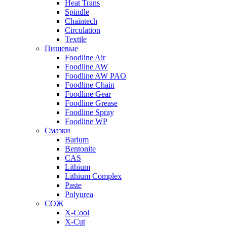
Heat Trans
Spindle
Chaintech
Circulation
Textile
Пищевые
Foodline Air
Foodline AW
Foodline AW PAO
Foodline Chain
Foodline Gear
Foodline Grease
Foodline Spray
Foodline WP
Смазки
Barium
Bentonite
CAS
Lithium
Lithium Complex
Paste
Polyurea
СОЖ
X-Cool
X-Cut