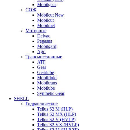
Mobilgear
СОЖ
Mobilcut New
Mobilcut
Mobilmet
Моторные
Delvac
Pegasus
Mobilgard
Agri
Трансмиссионные
ATF
Gear
Gearlube
Mobilfluid
Mobiltrans
Mobilube
Synthetic Gear
SHELL
Гидравлические
Tellus S2 M (HLP)
Tellus S2 MХ (HLP)
Tellus S2 V (HVLP)
Tellus S2 VX (HVLP)
Tellus S3 M (HLP ZF)