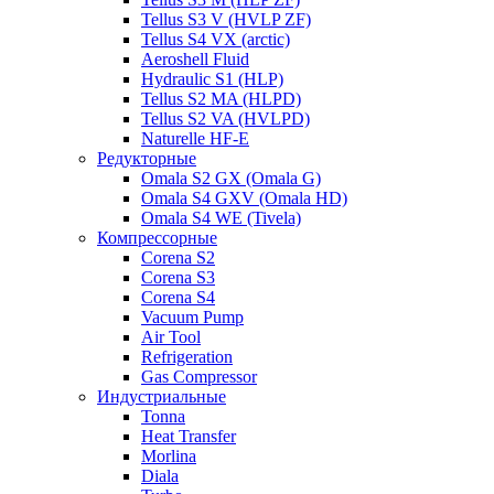
Tellus S3 V (HVLP ZF)
Tellus S4 VX (arctic)
Aeroshell Fluid
Hydraulic S1 (HLP)
Tellus S2 MA (HLPD)
Tellus S2 VA (HVLPD)
Naturelle HF-E
Редукторные
Omala S2 GX (Omala G)
Omala S4 GXV (Omala HD)
Omala S4 WE (Tivela)
Компрессорные
Corena S2
Corena S3
Corena S4
Vacuum Pump
Air Tool
Refrigeration
Gas Compressor
Индустриальные
Tonna
Heat Transfer
Morlina
Diala