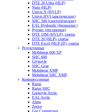
DTE 20 Ultra (HLP)
Nuto (HLP)
Univis N (HVLP)
Univis HVI (арктические)
SHC 500 (синтетические)
EAL Hydraulic (биоразлаг.)
Pyrotec (негорючие)
DTE 10M (HVLP), сняты
DTE 20 (HLP), сняты
DTE Excel (HLP ZF), сняты
Редукторные
Mobilgear 600 XP
SHC 600
Glygoyle
SHC Gear
Mobilgear XMP
Mobilgear SHC XMP
Компрессорные
Rarus
Rarus SHC
Gargoyle Arctic
EAL Arctic
Almo
Zerice
Gas Compressor