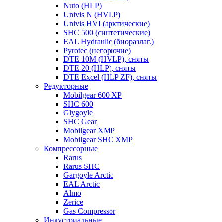
Nuto (HLP)
Univis N (HVLP)
Univis HVI (арктические)
SHC 500 (синтетические)
EAL Hydraulic (биоразлаг.)
Pyrotec (негорючие)
DTE 10M (HVLP), сняты
DTE 20 (HLP), сняты
DTE Excel (HLP ZF), сняты
Редукторные
Mobilgear 600 XP
SHC 600
Glygoyle
SHC Gear
Mobilgear XMP
Mobilgear SHC XMP
Компрессорные
Rarus
Rarus SHC
Gargoyle Arctic
EAL Arctic
Almo
Zerice
Gas Compressor
Индустриальные