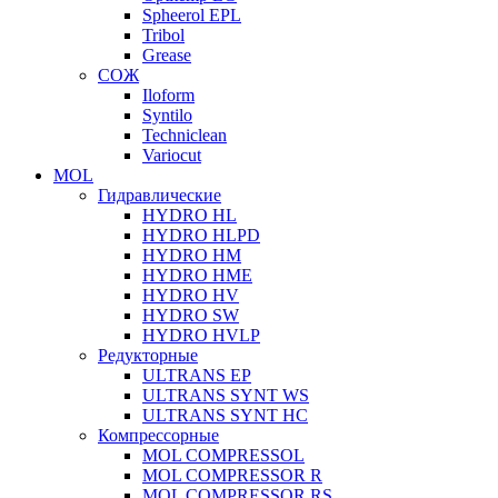
Spheerol EPL
Tribol
Grease
СОЖ
Iloform
Syntilo
Techniclean
Variocut
MOL
Гидравлические
HYDRO HL
HYDRO HLPD
HYDRO HM
HYDRO HME
HYDRO HV
HYDRO SW
HYDRO HVLP
Редукторные
ULTRANS EP
ULTRANS SYNT WS
ULTRANS SYNT HC
Компрессорные
MOL COMPRESSOL
MOL COMPRESSOR R
MOL COMPRESSOR RS