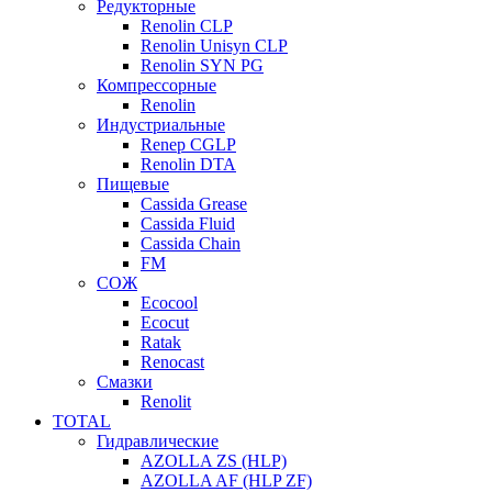
Редукторные
Renolin CLP
Renolin Unisyn CLP
Renolin SYN PG
Компрессорные
Renolin
Индустриальные
Renep CGLP
Renolin DTA
Пищевые
Cassida Grease
Cassida Fluid
Cassida Chain
FM
СОЖ
Ecocool
Ecocut
Ratak
Renocast
Смазки
Renolit
TOTAL
Гидравлические
AZOLLA ZS (HLP)
AZOLLA AF (HLP ZF)