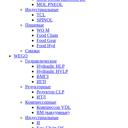
MOL PNEOL
Индустриальные
TCL
SPINOL
Пищевые
WO M
Food Chain
Food Gear
Food Hyd
Смазки
WEGO
Гидравлические
Hydraulic HLP
Hydraulic HVLP
ВМГЗ
ИГП
Редукторные
Редуктор CLP
ИТД
Компрессорные
Компрессор VDL
ВМ (вакуумные)
Индустриальные
И
Saw Chain Oil