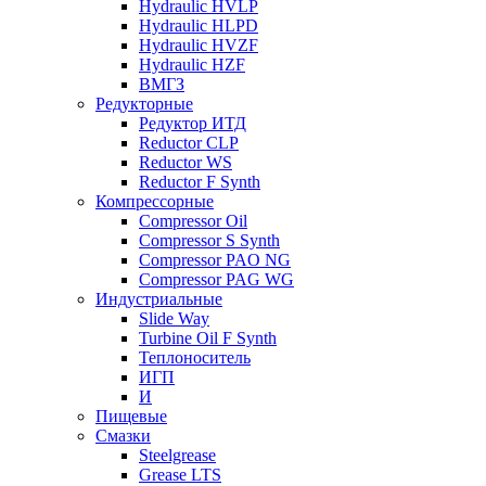
Hydraulic HVLP
Hydraulic HLPD
Hydraulic HVZF
Hydraulic HZF
ВМГЗ
Редукторные
Редуктор ИТД
Reductor CLP
Reductor WS
Reductor F Synth
Компрессорные
Compressor Oil
Compressor S Synth
Compressor PAO NG
Compressor PAG WG
Индустриальные
Slide Way
Turbine Oil F Synth
Теплоноситель
ИГП
И
Пищевые
Смазки
Steelgrease
Grease LTS