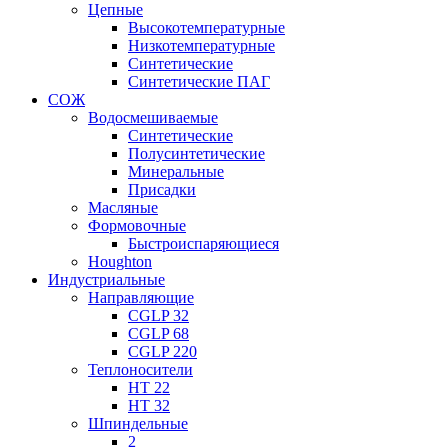
Цепные
Высокотемпературные
Низкотемпературные
Синтетические
Синтетические ПАГ
СОЖ
Водосмешиваемые
Синтетические
Полусинтетические
Минеральные
Присадки
Масляные
Формовочные
Быстроиспаряющиеся
Houghton
Индустриальные
Направляющие
CGLP 32
CGLP 68
CGLP 220
Теплоносители
HT 22
HT 32
Шпиндельные
2