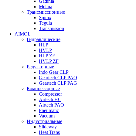
Gadinia
Melina
Трансмиссионные
Spirax
Tegula
Transmission
AIMOL
Гидравлические
HLP
HVLP
HLP ZF
HVLP ZF
Редукторные
Indo Gear CLP
Geartech CLP PAO
Geartech CLP PAG
Компрессорные
Compressor
Airtech HC
Airtech PAO
Pneumatic
Vacuum
Индустриальные
Slideway
Heat Trans