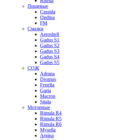
Risella
Пищевые
Cassida
Ondina
FM
Смазки
Aeroshell
Gadus S1
Gadus S2
Gadus S3
Gadus S4
Gadus S5
СОЖ
Adrana
Dromus
Fenella
Garia
Macron
Sitala
Моторные
Rimula R4
Rimula R5
Rimula R6
Mysella
Argina