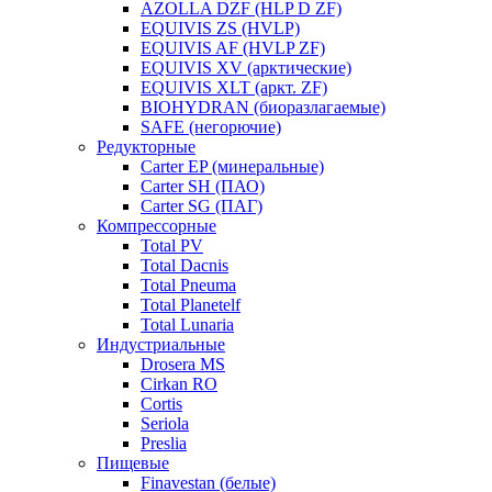
AZOLLA DZF (HLP D ZF)
EQUIVIS ZS (HVLP)
EQUIVIS AF (HVLP ZF)
EQUIVIS XV (арктические)
EQUIVIS XLT (аркт. ZF)
BIOHYDRAN (биоразлагаемые)
SAFE (негорючие)
Редукторные
Carter EP (минеральные)
Carter SH (ПАО)
Carter SG (ПАГ)
Компрессорные
Total PV
Total Dacnis
Total Pneuma
Total Planetelf
Total Lunaria
Индустриальные
Drosera MS
Cirkan RO
Cortis
Seriola
Preslia
Пищевые
Finavestan (белые)