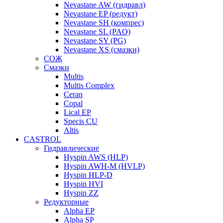
Nevastane AW (гидравл)
Nevastane EP (редукт)
Nevastane SH (компрес)
Nevastane SL (PAO)
Nevastane SY (PG)
Nevastane XS (смазки)
СОЖ
Смазки
Multis
Multis Complex
Ceran
Copal
Lical EP
Specis CU
Altis
CASTROL
Гидравлические
Hyspin AWS (HLP)
Hyspin AWH-M (HVLP)
Hyspin HLP-D
Hyspin HVI
Hyspin ZZ
Редукторные
Alpha EP
Alpha SP