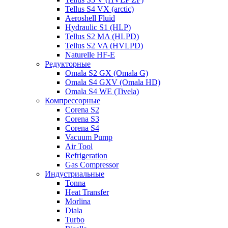
Tellus S4 VX (arctic)
Aeroshell Fluid
Hydraulic S1 (HLP)
Tellus S2 MA (HLPD)
Tellus S2 VA (HVLPD)
Naturelle HF-E
Редукторные
Omala S2 GX (Omala G)
Omala S4 GXV (Omala HD)
Omala S4 WE (Tivela)
Компрессорные
Corena S2
Corena S3
Corena S4
Vacuum Pump
Air Tool
Refrigeration
Gas Compressor
Индустриальные
Tonna
Heat Transfer
Morlina
Diala
Turbo