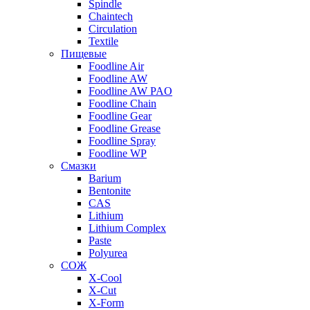
Spindle
Chaintech
Circulation
Textile
Пищевые
Foodline Air
Foodline AW
Foodline AW PAO
Foodline Chain
Foodline Gear
Foodline Grease
Foodline Spray
Foodline WP
Смазки
Barium
Bentonite
CAS
Lithium
Lithium Complex
Paste
Polyurea
СОЖ
X-Cool
X-Cut
X-Form