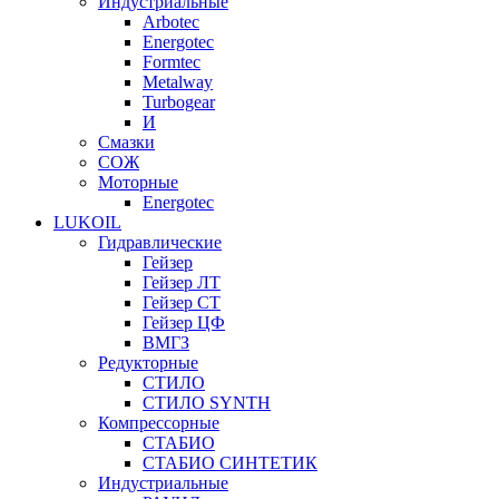
Индустриальные
Arbotec
Energotec
Formtec
Metalway
Turbogear
И
Смазки
СОЖ
Моторные
Energotec
LUKOIL
Гидравлические
Гейзер
Гейзер ЛТ
Гейзер СТ
Гейзер ЦФ
ВМГЗ
Редукторные
СТИЛО
СТИЛО SYNTH
Компрессорные
СТАБИО
СТАБИО СИНТЕТИК
Индустриальные