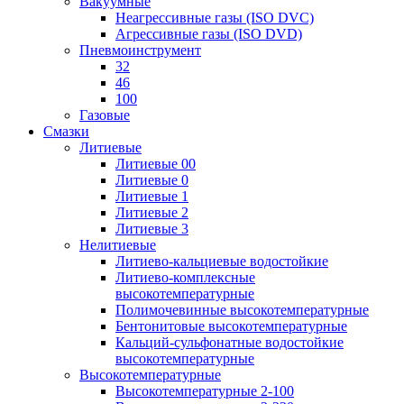
Вакуумные
Неагрессивные газы (ISO DVC)
Агрессивные газы (ISO DVD)
Пневмоинструмент
32
46
100
Газовые
Смазки
Литиевые
Литиевые 00
Литиевые 0
Литиевые 1
Литиевые 2
Литиевые 3
Нелитиевые
Литиево-кальциевые водостойкие
Литиево-комплексные
высокотемпературные
Полимочевинные высокотемпературные
Бентонитовые высокотемпературные
Кальций-сульфонатные водостойкие
высокотемпературные
Высокотемпературные
Высокотемпературные 2-100