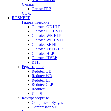
Смазки
Grease EP 2
СОЖ
ROSNEFT
Гидравлические
Gidrotec OE HLP
Gidrotec OE HVLP
Gidrotec WR HLP
Gidrotec WR HVLP
Gidrotec ZF HLP
Gidrotec ZF HVLP
Gidrotec HLP
Gidrotec HVLP
ИГП
Редукторные
Redutec OE
Redutec WR
Redutec LT
Redutec CLP
Redutec CL
И-Т-Д
Компрессорные
Compressor Syngas
Compressor VDL