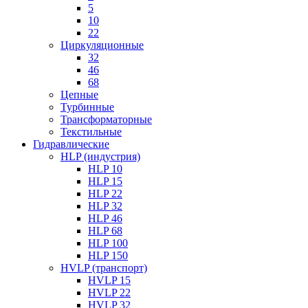
5
10
22
Циркуляционные
32
46
68
Цепные
Турбинные
Трансформаторные
Текстильные
Гидравлические
HLP (индустрия)
HLP 10
HLP 15
HLP 22
HLP 32
HLP 46
HLP 68
HLP 100
HLP 150
HVLP (транспорт)
HVLP 15
HVLP 22
HVLP 32