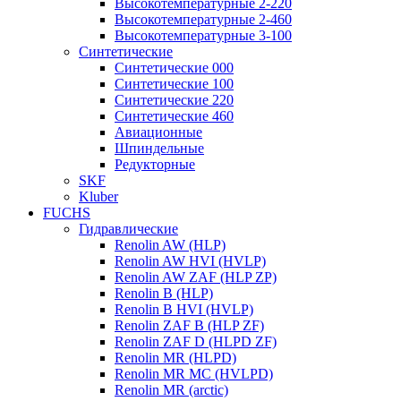
Высокотемпературные 2-220
Высокотемпературные 2-460
Высокотемпературные 3-100
Синтетические
Синтетические 000
Синтетические 100
Синтетические 220
Синтетические 460
Авиационные
Шпиндельные
Редукторные
SKF
Kluber
FUCHS
Гидравлические
Renolin AW (HLP)
Renolin AW HVI (HVLP)
Renolin AW ZAF (HLP ZP)
Renolin B (HLP)
Renolin B HVI (HVLP)
Renolin ZAF B (HLP ZF)
Renolin ZAF D (HLPD ZF)
Renolin MR (HLPD)
Renolin MR MC (HVLPD)
Renolin MR (arctic)