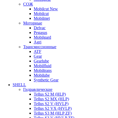
СОЖ
Mobilcut New
Mobilcut
Mobilmet
Моторные
Delvac
Pegasus
Mobilgard
Agri
Трансмиссионные
ATF
Gear
Gearlube
Mobilfluid
Mobiltrans
Mobilube
Synthetic Gear
SHELL
Гидравлические
Tellus S2 M (HLP)
Tellus S2 MХ (HLP)
Tellus S2 V (HVLP)
Tellus S2 VX (HVLP)
Tellus S3 M (HLP ZF)
Tellus S3 V (HVLP ZF)