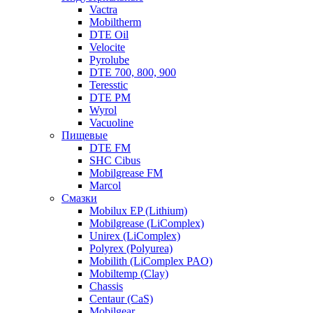
Vactra
Mobiltherm
DTE Oil
Velocite
Pyrolube
DTE 700, 800, 900
Teresstic
DTE PM
Wyrol
Vacuoline
Пищевые
DTE FM
SHC Cibus
Mobilgrease FM
Marcol
Смазки
Mobilux EP (Lithium)
Mobilgrease (LiComplex)
Unirex (LiComplex)
Polyrex (Polyurea)
Mobilith (LiComplex PAO)
Mobiltemp (Clay)
Chassis
Centaur (CaS)
Mobilgear