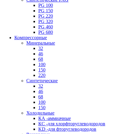
PG 100
PG 150
PG 220
PG 320
PG 460
PG 680
Компрессорные
Минеральные
32
46
68
100
150
220
Синтетические
32
46
68
100
150
Холодильные
КА -аммиачные
КС -для хлорфторуглеводородов
KD -для фторуглеводородов