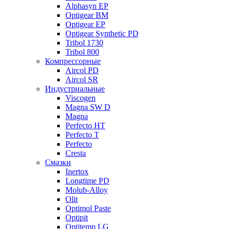
Alphasyn EP
Optigear BM
Optigear EP
Optigear Synthetic PD
Tribol 1730
Tribol 800
Компрессорные
Aircol PD
Aircol SR
Индустриальные
Viscogen
Magna SW D
Magna
Perfecto HT
Perfecto T
Perfecto
Cresta
Смазки
Inertox
Longtime PD
Molub-Alloy
Olit
Optimol Paste
Optipit
Optitemp LG