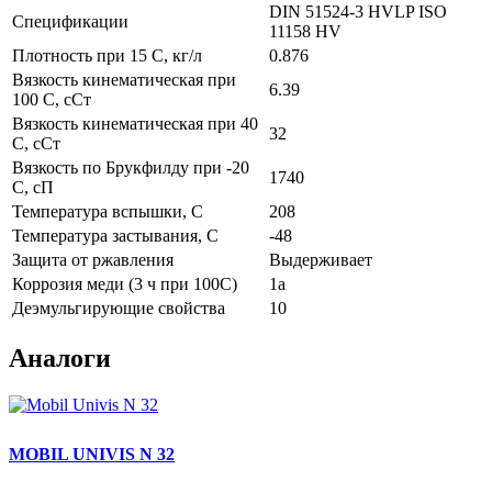
DIN 51524-3 HVLP
ISO
Спецификации
11158 HV
Плотность при 15 С, кг/л
0.876
Вязкость кинематическая при
6.39
100 С, сСт
Вязкость кинематическая при 40
32
С, сСт
Вязкость по Брукфилду при -20
1740
С, сП
Температура вспышки, С
208
Температура застывания, С
-48
Защита от ржавления
Выдерживает
Коррозия меди (3 ч при 100С)
1а
Деэмульгирующие свойства
10
Аналоги
MOBIL UNIVIS N 32