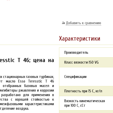
Добавить к сравнению
Характеристики
Производитель
sstic T 46; цена на
Класс вязкости ISO VG
х стационарных газовых турбинах,
Спецификации
ет масло Esso Teresstic T 46
о отобранных базовых масел и
ингибиторы ржавления и коррозии
Плотность при 15 С, кг/л
 разработано для применения в
чества с хорошей стойкостью к
Вязкость кинематическая
 межфазовыми характеристиками
при 100 С, сСт
отделение воздуха.