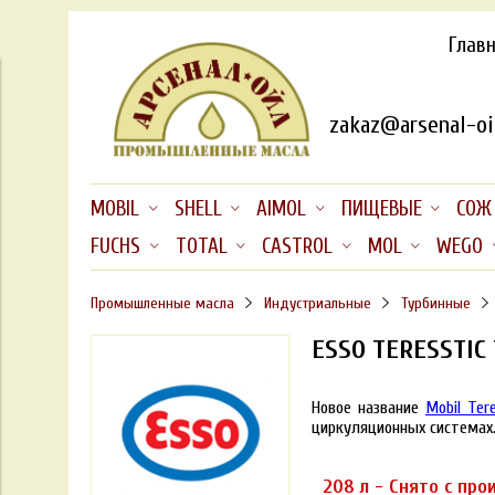
Глав
zakaz@arsenal-oil
MOBIL
SHELL
AIMOL
ПИЩЕВЫЕ
СОЖ
FUCHS
TOTAL
CASTROL
MOL
WEGO
Промышленные масла
Индустриальные
Турбинные
ESSO TERESSTIC 
Новое название
Mobil Ter
циркуляционных системах
208 л - Снято с про