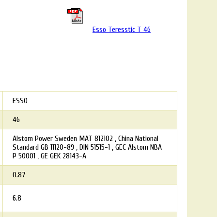
Esso Teresstic T 46
ESSO
46
Alstom Power Sweden MAT 812102
China National
Standard GB 11120-89
DIN 51515-1
GEC Alstom NBA
P 50001
GE GEK 28143-A
0.87
6.8