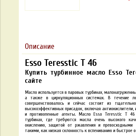
Описание
Esso Teresstic T 46
Купить турбинное масло Esso Tere
сайте
Масло используется в паровых турбинах, малонагруженны
а также в циркуляционных системах. В течение л
совершенствовалось и сейчас состоит из тщательн
высокоэффективных присадок, включая антиокислители, 
и противопенные агенты. Масло Esso Teresstic T 46
турбинах, где требуются масла очень высокого ка
окислению, защитой от ржавления и превосходными
такими, как низкая склонность к вспениванию и быстрое 