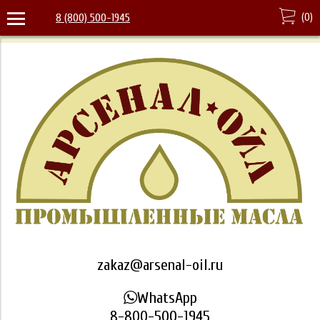
(
0
)
8 (800) 500-1945
zakaz@arsenal-oil.ru
WhatsApp
8-800-500-1945