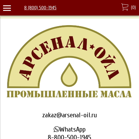
(
0
)
8 (800) 500-1945
zakaz@arsenal-oil.ru
WhatsApp
8-800-500-1945