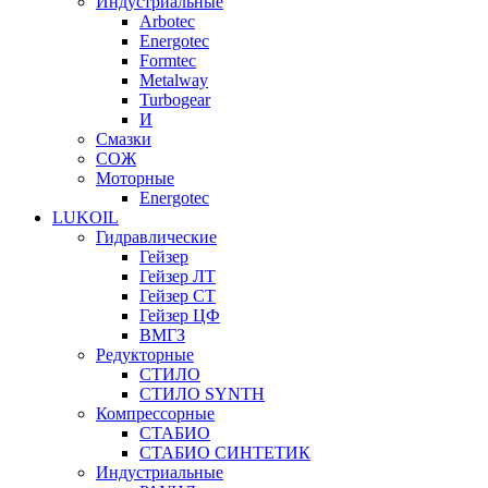
Индустриальные
Arbotec
Energotec
Formtec
Metalway
Turbogear
И
Смазки
СОЖ
Моторные
Energotec
LUKOIL
Гидравлические
Гейзер
Гейзер ЛТ
Гейзер СТ
Гейзер ЦФ
ВМГЗ
Редукторные
СТИЛО
СТИЛО SYNTH
Компрессорные
СТАБИО
СТАБИО СИНТЕТИК
Индустриальные