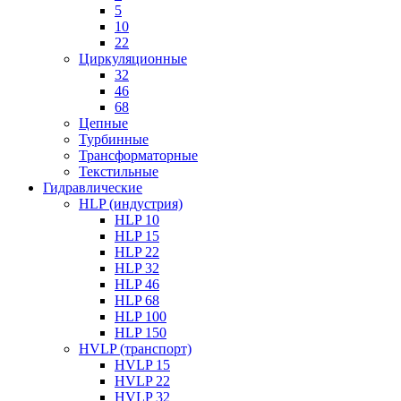
5
10
22
Циркуляционные
32
46
68
Цепные
Турбинные
Трансформаторные
Текстильные
Гидравлические
HLP (индустрия)
HLP 10
HLP 15
HLP 22
HLP 32
HLP 46
HLP 68
HLP 100
HLP 150
HVLP (транспорт)
HVLP 15
HVLP 22
HVLP 32