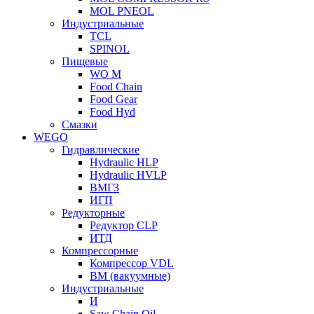
MOL PNEOL
Индустриальные
TCL
SPINOL
Пищевые
WO M
Food Chain
Food Gear
Food Hyd
Смазки
WEGO
Гидравлические
Hydraulic HLP
Hydraulic HVLP
ВМГЗ
ИГП
Редукторные
Редуктор CLP
ИТД
Компрессорные
Компрессор VDL
ВМ (вакуумные)
Индустриальные
И
Saw Chain Oil