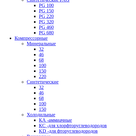
PG 100
PG 150
PG 220
PG 320
PG 460
PG 680
Компрессорные
Минеральные
32
46
68
100
150
220
Синтетические
32
46
68
100
150
Холодильные
КА -аммиачные
КС -для хлорфторуглеводородов
KD -для фторуглеводородов