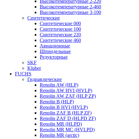
Высокотемпературные 2-220
Высокотемпературные 2-460
Высокотемпературные 3-100
Синтетические
Синтетические 000
Синтетические 100
Синтетические 220
Синтетические 460
Авиационные
Шпиндельные
Редукторные
SKF
Kluber
FUCHS
Гидравлические
Renolin AW (HLP)
Renolin AW HVI (HVLP)
Renolin AW ZAF (HLP ZP)
Renolin B (HLP)
Renolin B HVI (HVLP)
Renolin ZAF B (HLP ZF)
Renolin ZAF D (HLPD ZF)
Renolin MR (HLPD)
Renolin MR MC (HVLPD)
Renolin MR (arctic)