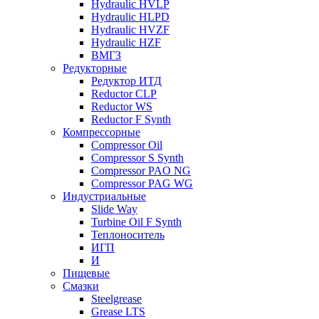
Hydraulic HVLP
Hydraulic HLPD
Hydraulic HVZF
Hydraulic HZF
ВМГЗ
Редукторные
Редуктор ИТД
Reductor CLP
Reductor WS
Reductor F Synth
Компрессорные
Compressor Oil
Compressor S Synth
Compressor PAO NG
Compressor PAG WG
Индустриальные
Slide Way
Turbine Oil F Synth
Теплоноситель
ИГП
И
Пищевые
Смазки
Steelgrease
Grease LTS