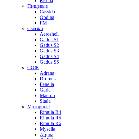
Risella
Пищевые
Cassida
Ondina
FM
Смазки
Aeroshell
Gadus S1
Gadus S2
Gadus S3
Gadus S4
Gadus S5
СОЖ
Adrana
Dromus
Fenella
Garia
Macron
Sitala
Моторные
Rimula R4
Rimula R5
Rimula R6
Mysella
Argina