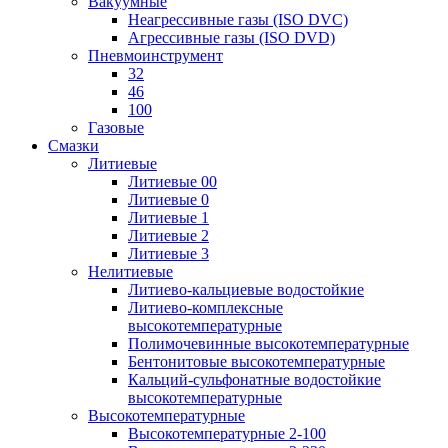
Вакуумные
Неагрессивные газы (ISO DVC)
Агрессивные газы (ISO DVD)
Пневмоинструмент
32
46
100
Газовые
Смазки
Литиевые
Литиевые 00
Литиевые 0
Литиевые 1
Литиевые 2
Литиевые 3
Нелитиевые
Литиево-кальциевые водостойкие
Литиево-комплексные
высокотемпературные
Полимочевинные высокотемпературные
Бентонитовые высокотемпературные
Кальций-сульфонатные водостойкие
высокотемпературные
Высокотемпературные
Высокотемпературные 2-100