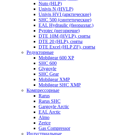
Nuto (HLP)
Univis N (HVLP)
Univis HVI (арктические)
SHC 500 (синтетические)
EAL Hydraulic (биоразлаг.)
Pyrotec (негорючие)
DTE 10M (HVLP), сняты
DTE 20 (HLP), сняты
DTE Excel (HLP ZF), сняты
Редукторные
Mobilgear 600 XP
SHC 600
Glygoyle
SHC Gear
Mobilgear XMP
Mobilgear SHC XMP
Компрессорные
Rarus
Rarus SHC
Gargoyle Arctic
EAL Arctic
Almo
Zerice
Gas Compressor
Индустриальные