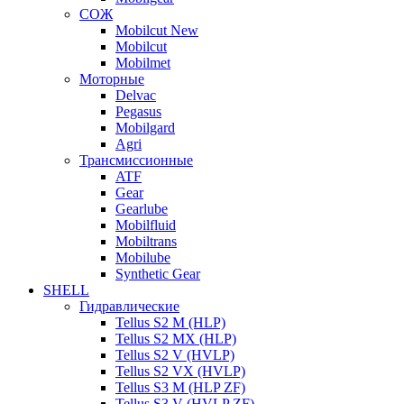
СОЖ
Mobilcut New
Mobilcut
Mobilmet
Моторные
Delvac
Pegasus
Mobilgard
Agri
Трансмиссионные
ATF
Gear
Gearlube
Mobilfluid
Mobiltrans
Mobilube
Synthetic Gear
SHELL
Гидравлические
Tellus S2 M (HLP)
Tellus S2 MХ (HLP)
Tellus S2 V (HVLP)
Tellus S2 VX (HVLP)
Tellus S3 M (HLP ZF)
Tellus S3 V (HVLP ZF)