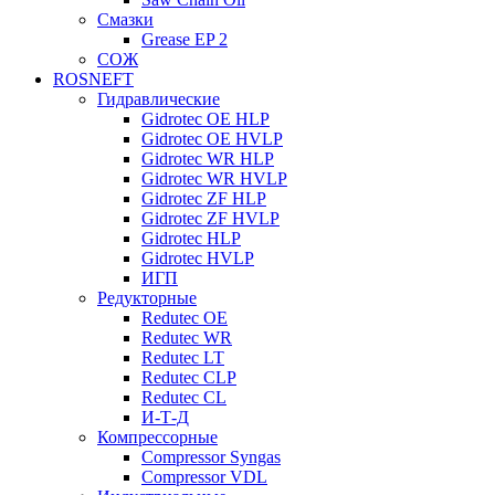
Смазки
Grease EP 2
СОЖ
ROSNEFT
Гидравлические
Gidrotec OE HLP
Gidrotec OE HVLP
Gidrotec WR HLP
Gidrotec WR HVLP
Gidrotec ZF HLP
Gidrotec ZF HVLP
Gidrotec HLP
Gidrotec HVLP
ИГП
Редукторные
Redutec OE
Redutec WR
Redutec LT
Redutec CLP
Redutec CL
И-Т-Д
Компрессорные
Compressor Syngas
Compressor VDL