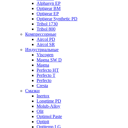
Alphasyn EP
Optigear BM
Optigear EP
Optigear Synthetic PD
Tribol 1730
Tribol 800
Компрессорные
Aircol PD
Aircol SR
Индустриальные
Viscogen
Magna SW D
Magna
Perfecto HT
Perfecto T
Perfecto
Cresta
Смазки
Inertox
Longtime PD
Molub-Alloy
Olit
Optimol Paste
Optipit
Optitemp LG