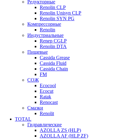
Редукторные
Renolin CLP
Renolin Unisyn CLP
Renolin SYN PG
Компрессорные
Renolin
Индустриальные
Renep CGLP
Renolin DTA
Пищевые
Cassida Grease
Cassida Fluid
Cassida Chain
FM
СОЖ
Ecocool
Ecocut
Ratak
Renocast
Смазки
Renolit
TOTAL
Гидравлические
AZOLLA ZS (HLP)
AZOLLA AF (HLP ZF)