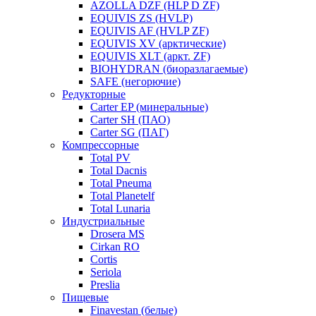
AZOLLA DZF (HLP D ZF)
EQUIVIS ZS (HVLP)
EQUIVIS AF (HVLP ZF)
EQUIVIS XV (арктические)
EQUIVIS XLT (аркт. ZF)
BIOHYDRAN (биоразлагаемые)
SAFE (негорючие)
Редукторные
Carter EP (минеральные)
Carter SH (ПАО)
Carter SG (ПАГ)
Компрессорные
Total PV
Total Dacnis
Total Pneuma
Total Planetelf
Total Lunaria
Индустриальные
Drosera MS
Cirkan RO
Cortis
Seriola
Preslia
Пищевые
Finavestan (белые)