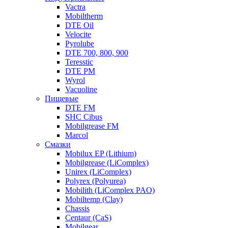
Vactra
Mobiltherm
DTE Oil
Velocite
Pyrolube
DTE 700, 800, 900
Teresstic
DTE PM
Wyrol
Vacuoline
Пищевые
DTE FM
SHC Cibus
Mobilgrease FM
Marcol
Смазки
Mobilux EP (Lithium)
Mobilgrease (LiComplex)
Unirex (LiComplex)
Polyrex (Polyurea)
Mobilith (LiComplex PAO)
Mobiltemp (Clay)
Chassis
Centaur (CaS)
Mobilgear