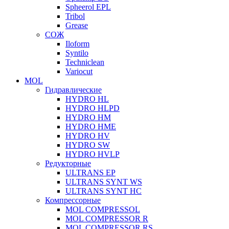
Spheerol EPL
Tribol
Grease
СОЖ
Iloform
Syntilo
Techniclean
Variocut
MOL
Гидравлические
HYDRO HL
HYDRO HLPD
HYDRO HM
HYDRO HME
HYDRO HV
HYDRO SW
HYDRO HVLP
Редукторные
ULTRANS EP
ULTRANS SYNT WS
ULTRANS SYNT HC
Компрессорные
MOL COMPRESSOL
MOL COMPRESSOR R
MOL COMPRESSOR RS