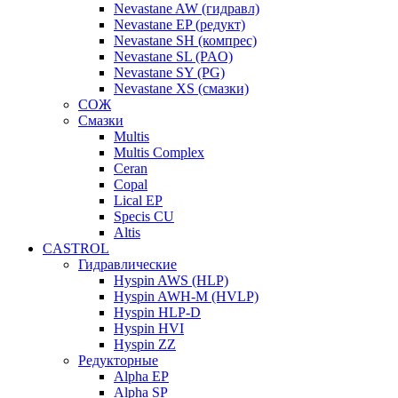
Nevastane AW (гидравл)
Nevastane EP (редукт)
Nevastane SH (компрес)
Nevastane SL (PAO)
Nevastane SY (PG)
Nevastane XS (смазки)
СОЖ
Смазки
Multis
Multis Complex
Ceran
Copal
Lical EP
Specis CU
Altis
CASTROL
Гидравлические
Hyspin AWS (HLP)
Hyspin AWH-M (HVLP)
Hyspin HLP-D
Hyspin HVI
Hyspin ZZ
Редукторные
Alpha EP
Alpha SP