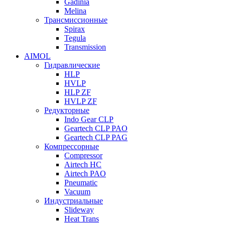
Gadinia
Melina
Трансмиссионные
Spirax
Tegula
Transmission
AIMOL
Гидравлические
HLP
HVLP
HLP ZF
HVLP ZF
Редукторные
Indo Gear CLP
Geartech CLP PAO
Geartech CLP PAG
Компрессорные
Compressor
Airtech HC
Airtech PAO
Pneumatic
Vacuum
Индустриальные
Slideway
Heat Trans