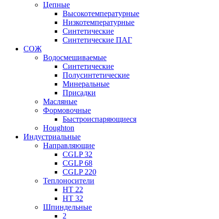
Цепные
Высокотемпературные
Низкотемпературные
Синтетические
Синтетические ПАГ
СОЖ
Водосмешиваемые
Синтетические
Полусинтетические
Минеральные
Присадки
Масляные
Формовочные
Быстроиспаряющиеся
Houghton
Индустриальные
Направляющие
CGLP 32
CGLP 68
CGLP 220
Теплоносители
HT 22
HT 32
Шпиндельные
2