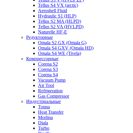
Tellus S4 VX (arctic)
Aeroshell Fluid
Hydraulic S1 (HLP)
Tellus S2 MA (HLPD)
Tellus S2 VA (HVLPD)
Naturelle HF-E
Редукторные
Omala S2 GX (Omala G)
Omala S4 GXV (Omala HD)
Omala S4 WE (Tivela)
Компрессорные
Corena S2
Corena S3
Corena S4
Vacuum Pump
Air Tool
Refrigeration
Gas Compressor
Индустриальные
Tonna
Heat Transfer
Morlina
Diala
Turbo