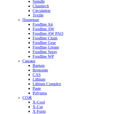
Spindle
Chaintech
Circulation
Textile
Пищевые
Foodline Air
Foodline AW
Foodline AW PAO
Foodline Chain
Foodline Gear
Foodline Grease
Foodline Spray
Foodline WP
Смазки
Barium
Bentonite
CAS
Lithium
Lithium Complex
Paste
Polyurea
СОЖ
X-Cool
X-Cut
X-Form