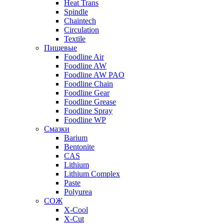
Heat Trans
Spindle
Chaintech
Circulation
Textile
Пищевые
Foodline Air
Foodline AW
Foodline AW PAO
Foodline Chain
Foodline Gear
Foodline Grease
Foodline Spray
Foodline WP
Смазки
Barium
Bentonite
CAS
Lithium
Lithium Complex
Paste
Polyurea
СОЖ
X-Cool
X-Cut