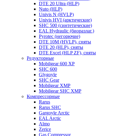
DTE 20 Ultra (HLP)
Nuto (HLP)
Univis N (HVLP)
Univis HVI (арктические)
SHC 500 (синтетические)
EAL Hydraulic (биоразлаг.)
Pyrotec (негорючие)
DTE 10M (HVLP), сняты
DTE 20 (HLP), сняты
DTE Excel (HLP ZF), сняты
Редукторные
Mobilgear 600 XP
SHC 600
Glygoyle
SHC Gear
Mobilgear XMP
Mobilgear SHC XMP
Компрессорные
Rarus
Rarus SHC
Gargoyle Arctic
EAL Arctic
Almo
Zerice
Gas Compressor