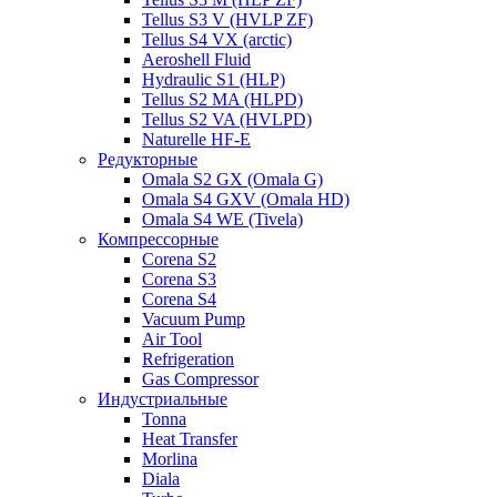
Tellus S3 V (HVLP ZF)
Tellus S4 VX (arctic)
Aeroshell Fluid
Hydraulic S1 (HLP)
Tellus S2 MA (HLPD)
Tellus S2 VA (HVLPD)
Naturelle HF-E
Редукторные
Omala S2 GX (Omala G)
Omala S4 GXV (Omala HD)
Omala S4 WE (Tivela)
Компрессорные
Corena S2
Corena S3
Corena S4
Vacuum Pump
Air Tool
Refrigeration
Gas Compressor
Индустриальные
Tonna
Heat Transfer
Morlina
Diala