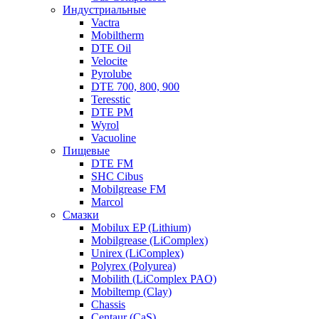
Индустриальные
Vactra
Mobiltherm
DTE Oil
Velocite
Pyrolube
DTE 700, 800, 900
Teresstic
DTE PM
Wyrol
Vacuoline
Пищевые
DTE FM
SHC Cibus
Mobilgrease FM
Marcol
Смазки
Mobilux EP (Lithium)
Mobilgrease (LiComplex)
Unirex (LiComplex)
Polyrex (Polyurea)
Mobilith (LiComplex PAO)
Mobiltemp (Clay)
Chassis
Centaur (CaS)