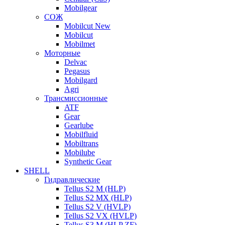
Mobilgear
СОЖ
Mobilcut New
Mobilcut
Mobilmet
Моторные
Delvac
Pegasus
Mobilgard
Agri
Трансмиссионные
ATF
Gear
Gearlube
Mobilfluid
Mobiltrans
Mobilube
Synthetic Gear
SHELL
Гидравлические
Tellus S2 M (HLP)
Tellus S2 MХ (HLP)
Tellus S2 V (HVLP)
Tellus S2 VX (HVLP)
Tellus S3 M (HLP ZF)