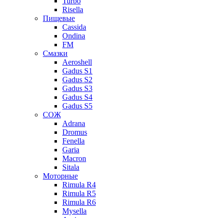
Turbo
Risella
Пищевые
Cassida
Ondina
FM
Смазки
Aeroshell
Gadus S1
Gadus S2
Gadus S3
Gadus S4
Gadus S5
СОЖ
Adrana
Dromus
Fenella
Garia
Macron
Sitala
Моторные
Rimula R4
Rimula R5
Rimula R6
Mysella