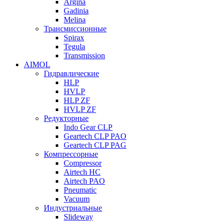
Argina
Gadinia
Melina
Трансмиссионные
Spirax
Tegula
Transmission
AIMOL
Гидравлические
HLP
HVLP
HLP ZF
HVLP ZF
Редукторные
Indo Gear CLP
Geartech CLP PAO
Geartech CLP PAG
Компрессорные
Compressor
Airtech HC
Airtech PAO
Pneumatic
Vacuum
Индустриальные
Slideway