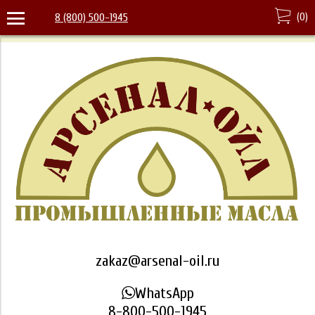
(
0
)
8 (800) 500-1945
zakaz@arsenal-oil.ru
WhatsApp
8-800-500-1945