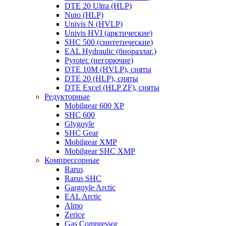
DTE 20 Ultra (HLP)
Nuto (HLP)
Univis N (HVLP)
Univis HVI (арктические)
SHC 500 (синтетические)
EAL Hydraulic (биоразлаг.)
Pyrotec (негорючие)
DTE 10M (HVLP), сняты
DTE 20 (HLP), сняты
DTE Excel (HLP ZF), сняты
Редукторные
Mobilgear 600 XP
SHC 600
Glygoyle
SHC Gear
Mobilgear XMP
Mobilgear SHC XMP
Компрессорные
Rarus
Rarus SHC
Gargoyle Arctic
EAL Arctic
Almo
Zerice
Gas Compressor