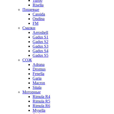
Turbo
Risella
Пищевые
Cassida
Ondina
FM
Смазки
Aeroshell
Gadus S1
Gadus S2
Gadus S3
Gadus S4
Gadus S5
СОЖ
Adrana
Dromus
Fenella
Garia
Macron
Sitala
Моторные
Rimula R4
Rimula R5
Rimula R6
Mysella