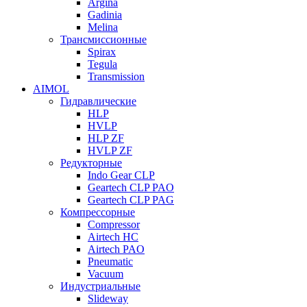
Argina
Gadinia
Melina
Трансмиссионные
Spirax
Tegula
Transmission
AIMOL
Гидравлические
HLP
HVLP
HLP ZF
HVLP ZF
Редукторные
Indo Gear CLP
Geartech CLP PAO
Geartech CLP PAG
Компрессорные
Compressor
Airtech HC
Airtech PAO
Pneumatic
Vacuum
Индустриальные
Slideway