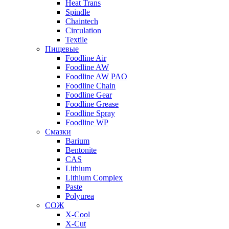
Heat Trans
Spindle
Chaintech
Circulation
Textile
Пищевые
Foodline Air
Foodline AW
Foodline AW PAO
Foodline Chain
Foodline Gear
Foodline Grease
Foodline Spray
Foodline WP
Смазки
Barium
Bentonite
CAS
Lithium
Lithium Complex
Paste
Polyurea
СОЖ
X-Cool
X-Cut