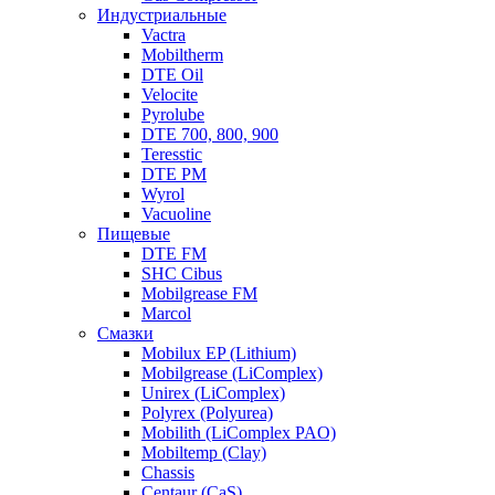
Индустриальные
Vactra
Mobiltherm
DTE Oil
Velocite
Pyrolube
DTE 700, 800, 900
Teresstic
DTE PM
Wyrol
Vacuoline
Пищевые
DTE FM
SHC Cibus
Mobilgrease FM
Marcol
Смазки
Mobilux EP (Lithium)
Mobilgrease (LiComplex)
Unirex (LiComplex)
Polyrex (Polyurea)
Mobilith (LiComplex PAO)
Mobiltemp (Clay)
Chassis
Centaur (CaS)