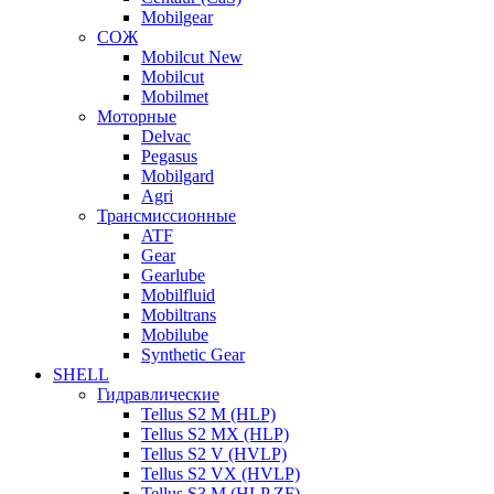
Mobilgear
СОЖ
Mobilcut New
Mobilcut
Mobilmet
Моторные
Delvac
Pegasus
Mobilgard
Agri
Трансмиссионные
ATF
Gear
Gearlube
Mobilfluid
Mobiltrans
Mobilube
Synthetic Gear
SHELL
Гидравлические
Tellus S2 M (HLP)
Tellus S2 MХ (HLP)
Tellus S2 V (HVLP)
Tellus S2 VX (HVLP)
Tellus S3 M (HLP ZF)