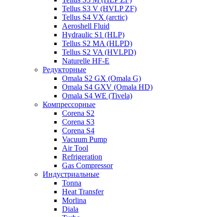
Tellus S3 V (HVLP ZF)
Tellus S4 VX (arctic)
Aeroshell Fluid
Hydraulic S1 (HLP)
Tellus S2 MA (HLPD)
Tellus S2 VA (HVLPD)
Naturelle HF-E
Редукторные
Omala S2 GX (Omala G)
Omala S4 GXV (Omala HD)
Omala S4 WE (Tivela)
Компрессорные
Corena S2
Corena S3
Corena S4
Vacuum Pump
Air Tool
Refrigeration
Gas Compressor
Индустриальные
Tonna
Heat Transfer
Morlina
Diala