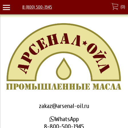
(
0
)
8 (800) 500-1945
zakaz@arsenal-oil.ru
WhatsApp
8-800-500-1945