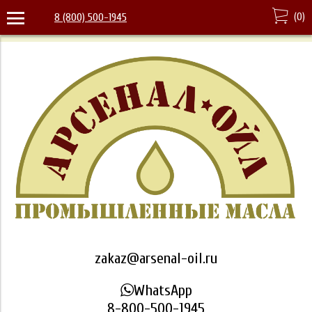
(
0
)
8 (800) 500-1945
zakaz@arsenal-oil.ru
WhatsApp
8-800-500-1945