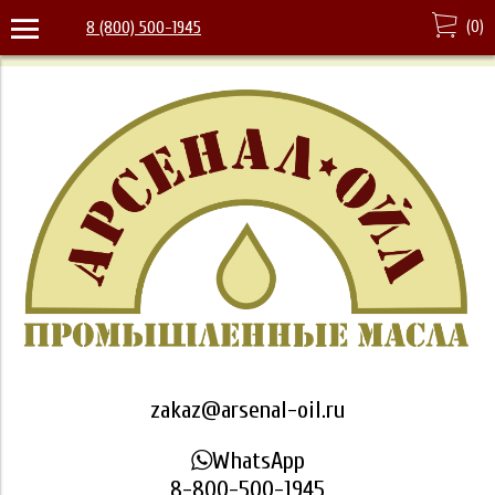
(
0
)
8 (800) 500-1945
zakaz@arsenal-oil.ru
WhatsApp
8-800-500-1945