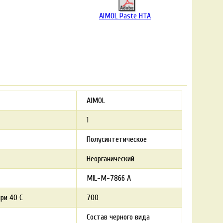
AIMOL Paste HTA
AIMOL
1
Полусинтетическое
Неорганический
MIL-M-7866 A
при 40 С
700
Состав черного вида