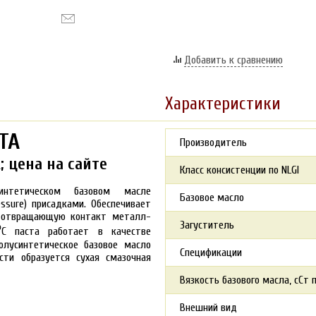
Добавить к сравнению
Характеристики
TA
Производитель
; цена на сайте
Класс консистенции по NLGI
интетическом базовом масле
Базовое масло
ssure) присадками. Обеспечивает
едотвращающую контакт металл-
Загуститель
⁰С паста работает в качестве
олусинтетическое базовое масло
Спецификации
сти образуется сухая смазочная
Вязкость базового масла, сСт 
Внешний вид